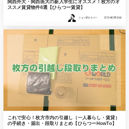
関西外大・関西医大の新入学生にオススメ！枚方のオ
ススメ賃貸物件6選【ひらつー賃貸】
シュン@ひらつー
2019年2月26日
これで安心！枚方市内の引越し（一人暮らし・賃貸）
の手続き・届出・段取りまとめ【ひらつーHowTo】