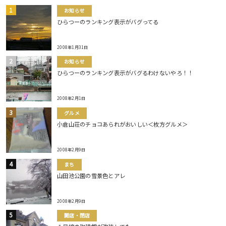
お知らせ
ひらつーのランキング表示がバグってる
2008年1月31日
お知らせ
ひらつーのランキング表示がバグるわけないやろ！！
2008年2月1日
グルメ
小倉山荘のチョコあられがおいしい＜枚方グルメ＞
2008年2月9日
まち
山田池公園の雪景色とアレ
2008年2月9日
開店・閉店