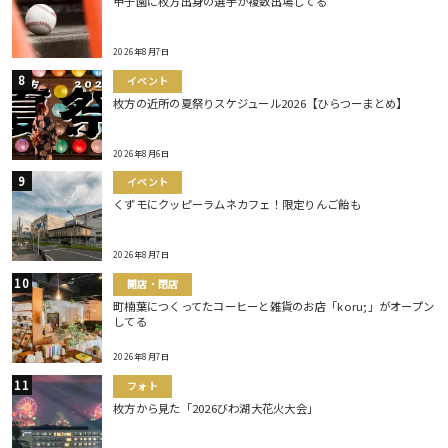
甲子園に枚方出身の選手が複数出場してる
2026年8月7日
イベント
枚方の近所の夏祭りスケジュール2026【ひらつーまとめ】
2026年8月6日
イベント
くずモにクッピーラムネカフェ！限定りんご飴も
2026年8月7日
開店・閉店
町楠葉につくってたコーヒーと雑貨のお店「koru;」がオープン
してる
2026年8月7日
フォト
枚方から見た「2026びわ湖大花火大会」