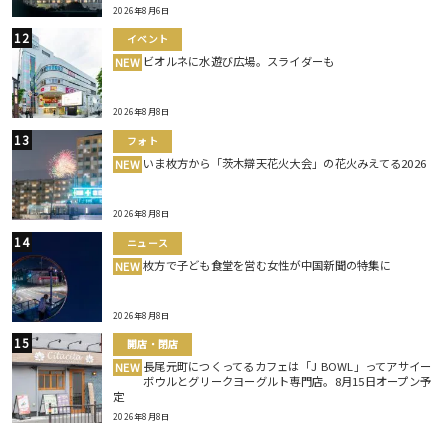
2026年8月6日
イベント
ビオルネに水遊び広場。スライダーも
NEW
2026年8月8日
フォト
いま枚方から「茨木辯天花火大会」の花火みえてる2026
NEW
2026年8月8日
ニュース
枚方で子ども食堂を営む女性が中国新聞の特集に
NEW
2026年8月8日
開店・閉店
長尾元町につくってるカフェは「J BOWL」ってアサイー
NEW
ボウルとグリークヨーグルト専門店。8月15日オープン予
定
2026年8月8日