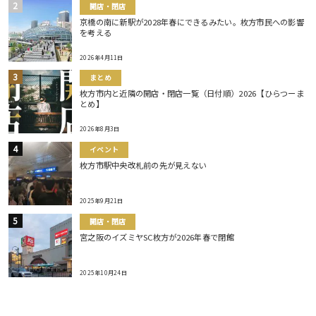
開店・閉店
京橋の南に新駅が2028年春にできるみたい。枚方市民への影響
を考える
2026年4月11日
まとめ
枚方市内と近隣の開店・閉店一覧（日付順）2026【ひらつーま
とめ】
2026年8月3日
イベント
枚方市駅中央改札前の先が見えない
2025年9月21日
開店・閉店
宮之阪のイズミヤSC枚方が2026年春で閉館
2025年10月24日