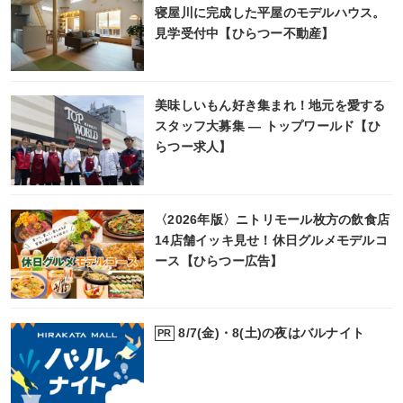
寝屋川に完成した平屋のモデルハウス。
見学受付中【ひらつー不動産】
美味しいもん好き集まれ！地元を愛する
スタッフ大募集 ― トップワールド【ひ
らつー求人】
〈2026年版〉ニトリモール枚方の飲食店
14店舗イッキ見せ！休日グルメモデルコ
ース【ひらつー広告】
8/7(金)・8(土)の夜はバルナイト
PR