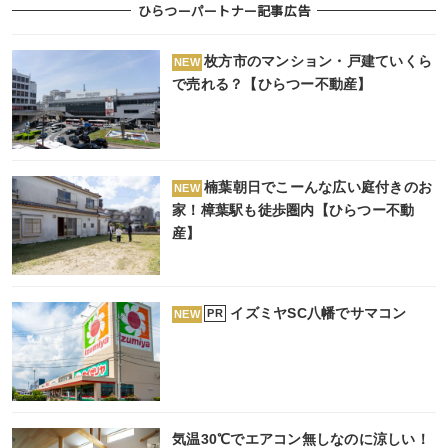
ひらつーパートナー記事広告
枚方市のマンション・戸建ていくら
NEW
で売れる？【ひらつー不動産】
楠葉朝日でこーんな広い庭付きのお
NEW
家！樟葉駅も徒歩圏内【ひらつー不動
産】
イズミヤSC八幡でサマコン
PR
NEW
気温30℃でエアコン無しなのに涼しい！