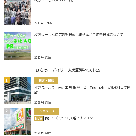
2013年11月26日
枚方つーしんに広告を掲載しませんか？広告掲載について
2010年4月2日
ひらつーデイリー人気記事ベスト15
開店・閉店
枚方モールの「果汁工房 果琳」と「Triumph」が8月31日で閉
店
2026年8月8日
PRニュース
イズミヤSC八幡でサマコン
NEW
PR
2026年8月8日