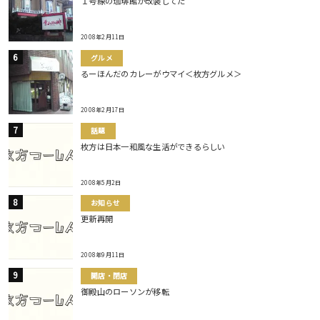
１号線の珈琲館が改装してた
2008年2月11日
グルメ
るーほんだのカレーがウマイ＜枚方グルメ＞
2008年2月17日
話題
枚方は日本一和風な生活ができるらしい
2008年5月2日
お知らせ
更新再開
2008年9月11日
開店・閉店
御殿山のローソンが移転