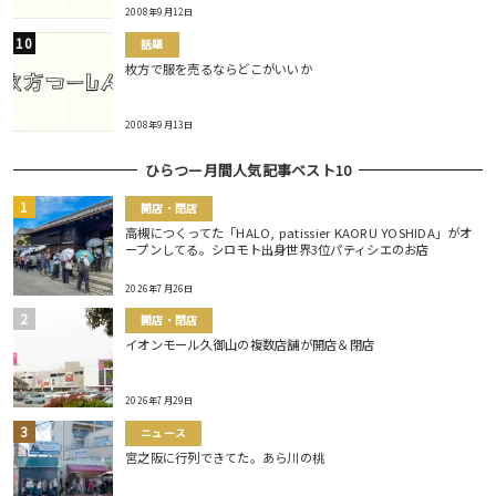
2008年9月12日
話題
枚方で服を売るならどこがいいか
2008年9月13日
ひらつー月間人気記事ベスト10
開店・閉店
高槻につくってた「HALO, patissier KAORU YOSHIDA」がオ
ープンしてる。シロモト出身世界3位パティシエのお店
2026年7月26日
開店・閉店
イオンモール久御山の複数店舗が開店＆閉店
2026年7月29日
ニュース
宮之阪に行列できてた。あら川の桃