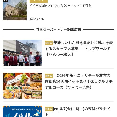
くずモの珈琲フェスタがパワーアップ！紅茶も
2026年8月4日
ひらつーパートナー記事広告
美味しいもん好き集まれ！地元を愛
NEW
するスタッフ大募集 ― トップワールド
【ひらつー求人】
〈2026年版〉ニトリモール枚方の
NEW
飲食店14店舗イッキ見せ！休日グルメモ
デルコース【ひらつー広告】
8/7(金)・8(土)の夜はバルナイ
PR
NEW
ト