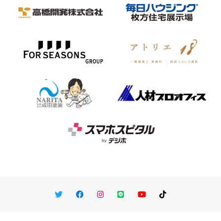
Twitter
Facebook
Instagram
LINE
You Tube
TikTok