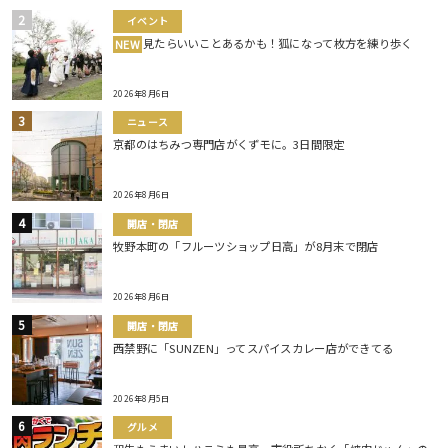
イベント
見たらいいことあるかも！狐になって枚方を練り歩く
NEW
2026年8月6日
ニュース
京都のはちみつ専門店がくずモに。3日間限定
2026年8月6日
開店・閉店
牧野本町の「フルーツショップ日高」が8月末で閉店
2026年8月6日
開店・閉店
西禁野に「SUNZEN」ってスパイスカレー店ができてる
2026年8月5日
グルメ