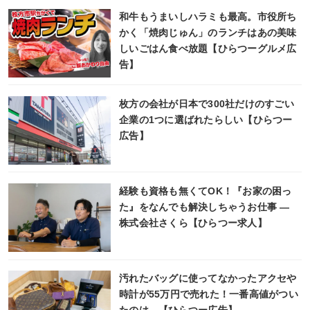
和牛もうまいしハラミも最高。市役所ち
かく「焼肉じゅん」のランチはあの美味
しいごはん食べ放題【ひらつーグルメ広
告】
枚方の会社が日本で300社だけのすごい
企業の1つに選ばれたらしい【ひらつー
広告】
経験も資格も無くてOK！『お家の困っ
た』をなんでも解決しちゃうお仕事 ―
株式会社さくら【ひらつー求人】
汚れたバッグに使ってなかったアクセや
時計が55万円で売れた！一番高値がつい