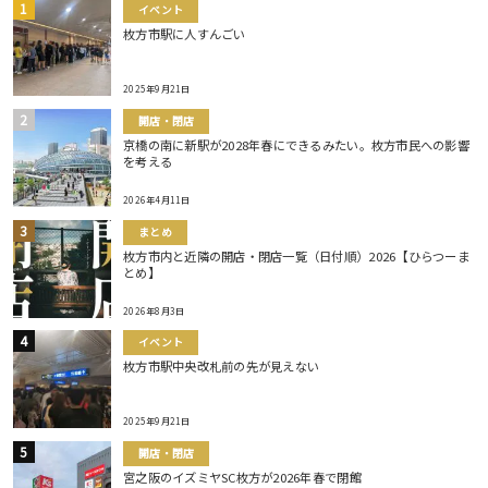
イベント
枚方市駅に人すんごい
2025年9月21日
開店・閉店
京橋の南に新駅が2028年春にできるみたい。枚方市民への影響
を考える
2026年4月11日
まとめ
枚方市内と近隣の開店・閉店一覧（日付順）2026【ひらつーま
とめ】
2026年8月3日
イベント
枚方市駅中央改札前の先が見えない
2025年9月21日
開店・閉店
宮之阪のイズミヤSC枚方が2026年春で閉館