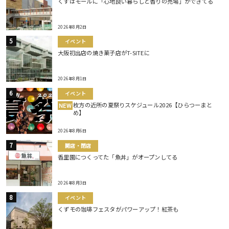
くずはモールに「心地良い暮らしと香りの売場」ができてる
2026年8月2日
イベント
大阪初出店の焼き菓子店がT-SITEに
2026年8月1日
イベント
枚方の近所の夏祭りスケジュール2026【ひらつーまと
NEW
め】
2026年8月6日
開店・閉店
香里園につくってた「魚丼」がオープンしてる
2026年8月3日
イベント
くずモの珈琲フェスタがパワーアップ！紅茶も