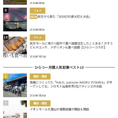
2026年8月4日
フォト
枚方から見た「2026びわ湖大花火大会」
NEW
2026年8月6日
グルメ
枚方モールに串カツ田中で食べ放題注文したことある？かすう
どんやユッケ、ナポリタンも食べ放題【ひらつーコラボ】
2026年7月31日
ひらつー月間人気記事ベスト10
開店・閉店
高槻につくってた「HALO, patissier KAORU YOSHIDA」がオ
ープンしてる。シロモト出身世界3位パティシエのお店
2026年7月26日
開店・閉店
イオンモール久御山の複数店舗が開店＆閉店