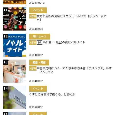
2026年5月24日
イベント
枚方の近所の夏祭りスケジュール2026【ひらつーまと
NEW
め】
2026年8月6日
PRニュース
8/7(金)・8(土)の夜はバルナイト
NEW
PR
2026年8月6日
開店・閉店
中宮東之町につくってたポキボウル店「アリハウス」がオ
NEW
ープンしてる
2026年8月6日
イベント
くずはに移動科学館くる。8/15･16
2026年8月5日
イベント