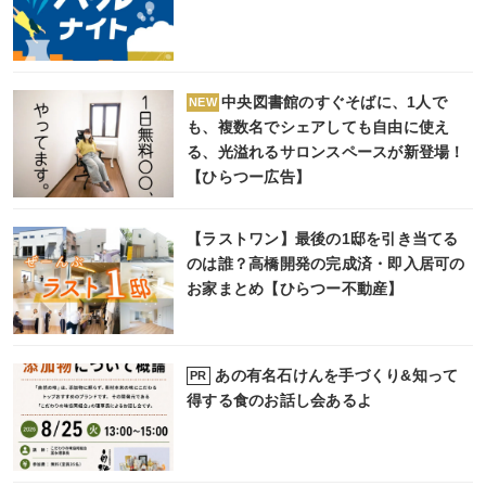
中央図書館のすぐそばに、1人で
NEW
も、複数名でシェアしても自由に使え
る、光溢れるサロンスペースが新登場！
【ひらつー広告】
【ラストワン】最後の1邸を引き当てる
のは誰？高橋開発の完成済・即入居可の
お家まとめ【ひらつー不動産】
あの有名石けんを手づくり&知って
PR
得する食のお話し会あるよ