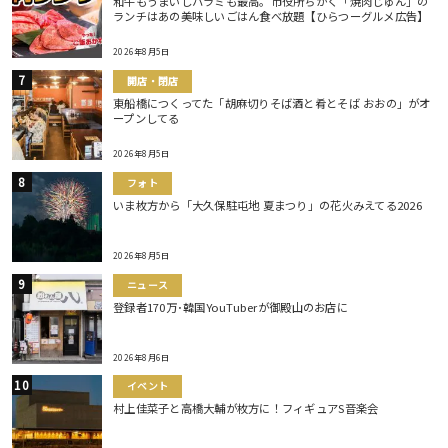
和牛もうまいしハラミも最高。市役所ちかく「焼肉じゅん」の
ランチはあの美味しいごはん食べ放題【ひらつーグルメ広告】
2026年8月5日
開店・閉店
東船橋につくってた「胡麻切りそば酒と肴とそば おおの」がオ
ープンしてる
2026年8月5日
フォト
いま枚方から「大久保駐屯地 夏まつり」の花火みえてる2026
2026年8月5日
ニュース
登録者170万･韓国YouTuberが御殿山のお店に
2026年8月6日
イベント
村上佳菜子と高橋大輔が枚方に！フィギュアS音楽会