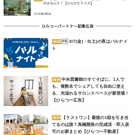
のはなんで？【ひらかたクイズ】
2026年8月6日
ひらつーパートナー記事広告
8/7(金)・8(土)の夜はバルナイ
PR
NEW
ト
中央図書館のすぐそばに、1人で
NEW
も、複数名でシェアしても自由に使え
る、光溢れるサロンスペースが新登場！
【ひらつー広告】
【ラストワン】最後の1邸を引き当
NEW
てるのは誰？高橋開発の完成済・即入居
可のお家まとめ【ひらつー不動産】