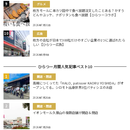
グルメ
枚方モールに串カツ田中で食べ放題注文したことある？かすう
どんやユッケ、ナポリタンも食べ放題【ひらつーコラボ】
2026年7月31日
広告
枚方の会社が日本で300社だけのすごい企業の1つに選ばれたら
しい【ひらつー広告】
2026年8月4日
ひらつー月間人気記事ベスト10
開店・閉店
高槻につくってた「HALO, patissier KAORU YOSHIDA」がオ
ープンしてる。シロモト出身世界3位パティシエのお店
2026年7月26日
開店・閉店
イオンモール久御山の複数店舗が開店＆閉店
2026年7月29日