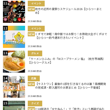
イベント
枚方の近所の夏祭りスケジュール2026【ひらつーまと
NEW
め】
2026年8月6日
イベント
くずモで津軽！南中振ではお祭り！水鉄砲大会がくずはで
NEW
【ひらつー的今週末行きたいイベント】
2026年8月6日
グルメ
「ラーメンひふみ」の『Wスープラーメン 塩』（枚方市渚西）
【ひらつーグルメ】
2026年8月5日
広告
【ラストワン】最後の1邸を引き当てるのは誰？高橋開発
NEW
の完成済・即入居可のお家まとめ【ひらつー不動産】
2026年8月6日
クイズ
7/18放送の「せやねん！」で「枚方」という単語が出た
NEW