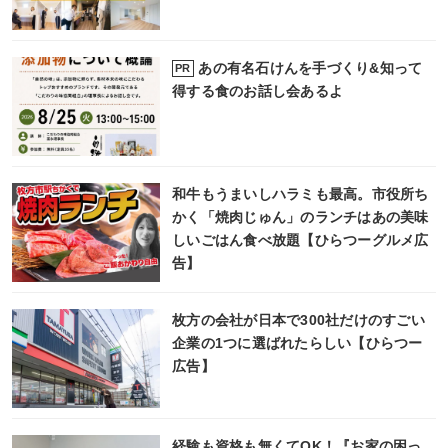
あの有名石けんを手づくり&知って
PR
得する食のお話し会あるよ
和牛もうまいしハラミも最高。市役所ち
かく「焼肉じゅん」のランチはあの美味
しいごはん食べ放題【ひらつーグルメ広
告】
枚方の会社が日本で300社だけのすごい
企業の1つに選ばれたらしい【ひらつー
広告】
経験も資格も無くてOK！『お家の困っ