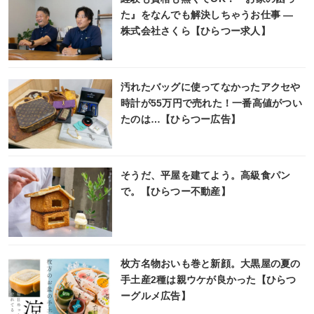
た』をなんでも解決しちゃうお仕事 ―
株式会社さくら【ひらつー求人】
汚れたバッグに使ってなかったアクセや
時計が55万円で売れた！一番高値がつい
たのは…【ひらつー広告】
そうだ、平屋を建てよう。高級食パン
で。【ひらつー不動産】
枚方名物おいも巻と新顔。大黒屋の夏の
手土産2種は親ウケが良かった【ひらつ
ーグルメ広告】