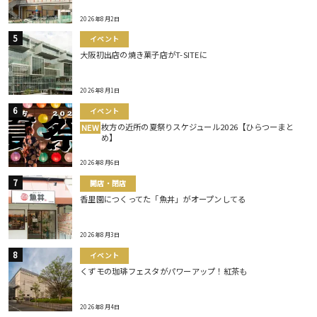
2026年8月2日
イベント
大阪初出店の焼き菓子店がT-SITEに
2026年8月1日
イベント
枚方の近所の夏祭りスケジュール2026【ひらつーまと
NEW
め】
2026年8月6日
開店・閉店
香里園につくってた「魚丼」がオープンしてる
2026年8月3日
イベント
くずモの珈琲フェスタがパワーアップ！紅茶も
2026年8月4日