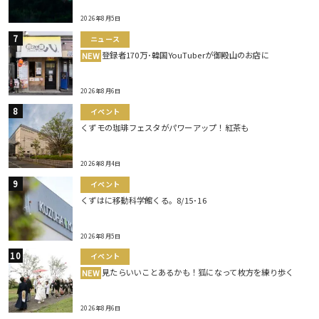
2026年8月5日
ニュース
登録者170万･韓国YouTuberが御殿山のお店に
NEW
2026年8月6日
イベント
くずモの珈琲フェスタがパワーアップ！紅茶も
2026年8月4日
イベント
くずはに移動科学館くる。8/15･16
2026年8月5日
イベント
見たらいいことあるかも！狐になって枚方を練り歩く
NEW
2026年8月6日