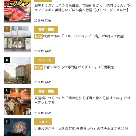
和牛もうまいしハラミも最高。市役所ちかく「焼肉じゅん」の
ランチはあの美味しいごはん食べ放題【ひらつーグルメ広告】
2026年8月5日
開店・閉店
牧野本町の「フルーツショップ日高」が8月末で閉店
NEW
2026年8月6日
ニュース
京都のはちみつ専門店がくずモに。3日間限定
NEW
2026年8月6日
開店・閉店
東船橋につくってた「胡麻切りそば酒と肴とそば おおの」がオ
ープンしてる
2026年8月5日
フォト
いま枚方から「大久保駐屯地 夏まつり」の花火みえてる2026