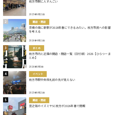
枚方市駅に人すんごい
2025年9月21日
開店・閉店
京橋の南に新駅が2028年春にできるみたい。枚方市民への影響
を考える
2026年4月11日
まとめ
枚方市内と近隣の開店・閉店一覧（日付順）2026【ひらつーま
とめ】
2026年8月3日
イベント
枚方市駅中央改札前の先が見えない
2025年9月21日
開店・閉店
宮之阪のイズミヤSC枚方が2026年春で閉館