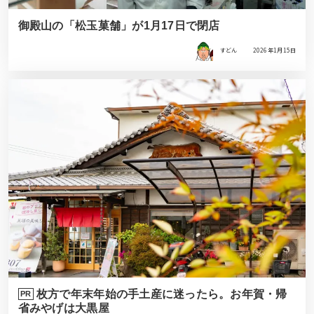
御殿山の「松玉菓舗」が1月17日で閉店
すどん
2026年1月15日
枚方で年末年始の手土産に迷ったら。お年賀・帰
PR
省みやげは大黒屋