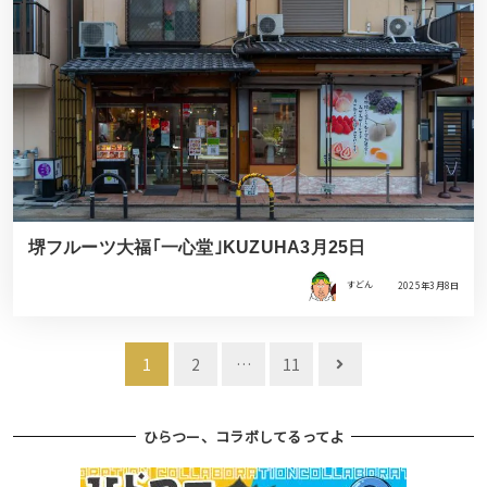
堺フルーツ大福｢一心堂｣KUZUHA3月25日
すどん
2025年3月8日
投
1
2
…
11
稿
ナ
ひらつー、コラボしてるってよ
ビ
ゲ