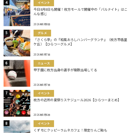
イベント
今日8月8日も開催！枚方モールで開催中の「バルナイト」はこ
んな感じ
2026年8月8日
グルメ
「さくら亭」の『和風おろしハンバーグランチ』（枚方市香里
ケ丘）【ひらつーグルメ】
2026年8月7日
ニュース
甲子園に枚方出身の選手が複数出場してる
2026年8月7日
イベント
枚方の近所の夏祭りスケジュール2026【ひらつーまとめ】
2026年8月6日
イベント
くずモにクッピーラムネカフェ！限定りんご飴も