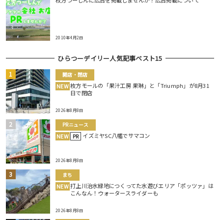
枚方つーしんに広告を掲載しませんか？広告掲載について
2010年4月2日
ひらつーデイリー人気記事ベスト15
開店・閉店
枚方モールの「果汁工房 果琳」と「Triumph」が8月31
NEW
日で閉店
2026年8月8日
PRニュース
イズミヤSC八幡でサマコン
NEW
PR
2026年8月8日
まち
打上川治水緑地につくってた水遊びエリア「ポッツァ」は
NEW
こんなん！ウォータースライダーも
2026年8月8日