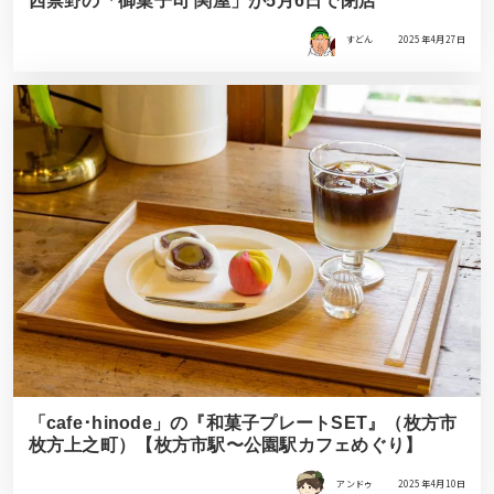
西禁野の「御菓子司 関屋」が5月6日で閉店
すどん
2025年4月27日
「cafe･hinode」の『和菓子プレートSET』（枚方市
枚方上之町）【枚方市駅〜公園駅カフェめぐり】
アンドゥ
2025年4月10日