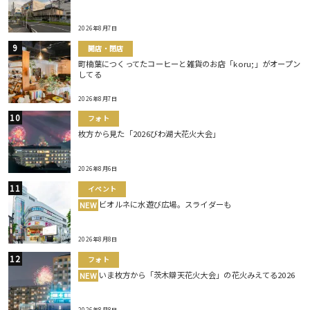
2026年8月7日
開店・閉店
町楠葉につくってたコーヒーと雑貨のお店「koru;」がオープン
してる
2026年8月7日
フォト
枚方から見た「2026びわ湖大花火大会」
2026年8月6日
イベント
ビオルネに水遊び広場。スライダーも
NEW
2026年8月8日
フォト
いま枚方から「茨木辯天花火大会」の花火みえてる2026
NEW
2026年8月8日