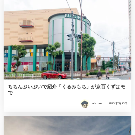
ちちんぷいぷいで紹介「くるみもち」が京百くずはモ
で
reichan
2025年7月25日