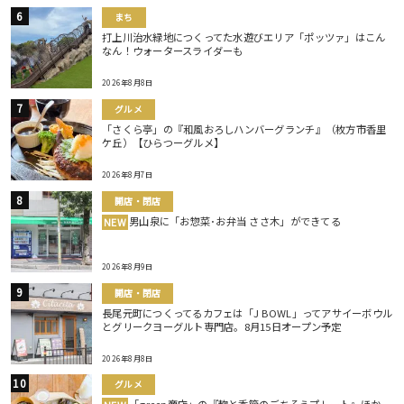
まち
打上川治水緑地につくってた水遊びエリア「ポッツァ」はこん
なん！ウォータースライダーも
2026年8月8日
グルメ
「さくら亭」の『和風おろしハンバーグランチ』（枚方市香里
ケ丘）【ひらつーグルメ】
2026年8月7日
開店・閉店
男山泉に「お惣菜･お弁当 ささ木」ができてる
NEW
2026年8月9日
開店・閉店
長尾元町につくってるカフェは「J BOWL」ってアサイーボウル
とグリークヨーグルト専門店。8月15日オープン予定
2026年8月8日
グルメ