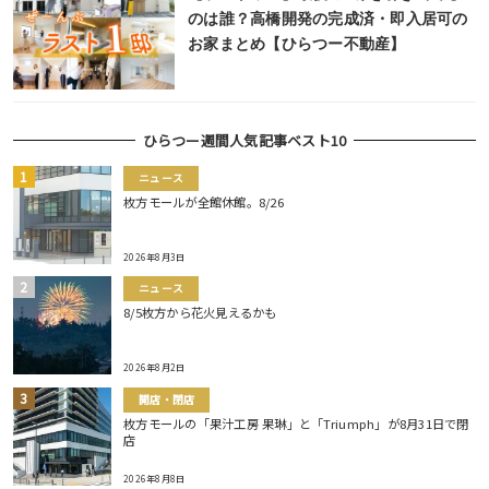
のは誰？高橋開発の完成済・即入居可の
お家まとめ【ひらつー不動産】
ひらつー週間人気記事ベスト10
ニュース
枚方モールが全館休館。8/26
2026年8月3日
ニュース
8/5枚方から花火見えるかも
2026年8月2日
開店・閉店
枚方モールの「果汁工房 果琳」と「Triumph」が8月31日で閉
店
2026年8月8日