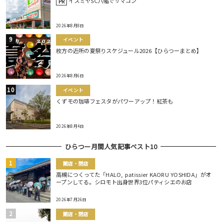
イズミヤSC八幡でサマコン
PR
2026年8月8日
イベント
枚方の近所の夏祭りスケジュール2026【ひらつーまとめ】
2026年8月6日
イベント
くずモの珈琲フェスタがパワーアップ！紅茶も
2026年8月4日
ひらつー月間人気記事ベスト10
開店・閉店
高槻につくってた「HALO, patissier KAORU YOSHIDA」がオ
ープンしてる。シロモト出身世界3位パティシエのお店
2026年7月26日
開店・閉店