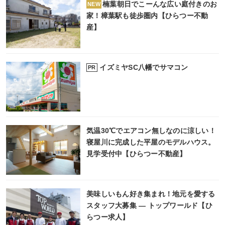
楠葉朝日でこーんな広い庭付きのお
NEW
家！樟葉駅も徒歩圏内【ひらつー不動
産】
イズミヤSC八幡でサマコン
PR
気温30℃でエアコン無しなのに涼しい！
寝屋川に完成した平屋のモデルハウス。
見学受付中【ひらつー不動産】
美味しいもん好き集まれ！地元を愛する
スタッフ大募集 ― トップワールド【ひ
らつー求人】