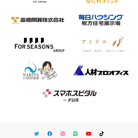
Twitter
Facebook
Instagram
LINE
You Tube
TikTok