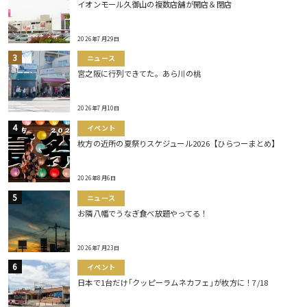
イオンモール久御山の複数店舗が開店＆閉店
2026年7月29日
ニュース
宮之阪に行列できてた。あら川の桃
2026年7月10日
イベント
枚方の近所の夏祭りスケジュール2026【ひらつーまとめ】
2026年8月6日
ニュース
お隣八幡でうなぎ食べ放題やってる！
2026年7月23日
イベント
日本で1台だけ｢クッピーラムネカフェ｣が枚方に！7/18