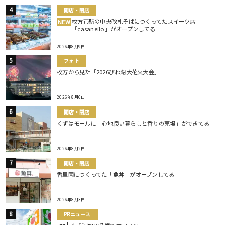
開店・閉店
枚方市駅の中央改札そばにつくってたスイーツ店
NEW
「casaneilo」がオープンしてる
2026年8月9日
フォト
枚方から見た「2026びわ湖大花火大会」
2026年8月6日
開店・閉店
くずはモールに「心地良い暮らしと香りの売場」ができてる
2026年8月2日
開店・閉店
香里園につくってた「魚丼」がオープンしてる
2026年8月3日
PRニュース