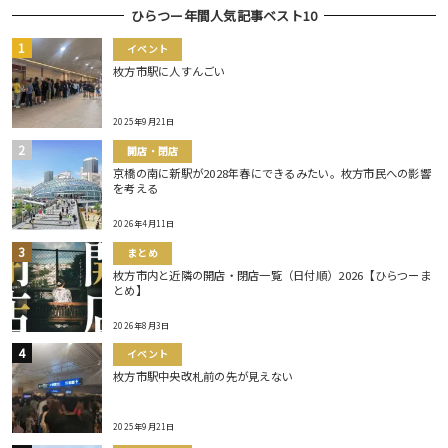
ひらつー年間人気記事ベスト10
イベント
枚方市駅に人すんごい
2025年9月21日
開店・閉店
京橋の南に新駅が2028年春にできるみたい。枚方市民への影響
を考える
2026年4月11日
まとめ
枚方市内と近隣の開店・閉店一覧（日付順）2026【ひらつーま
とめ】
2026年8月3日
イベント
枚方市駅中央改札前の先が見えない
2025年9月21日