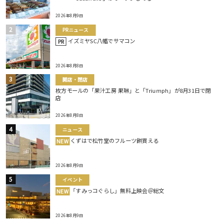
2026年8月9日
PRニュース
イズミヤSC八幡でサマコン
PR
2026年8月8日
開店・閉店
枚方モールの「果汁工房 果琳」と「Triumph」が8月31日で閉
店
2026年8月8日
ニュース
くずはで松竹堂のフルーツ餅買える
NEW
2026年8月9日
イベント
「すみっコぐらし」無料上映会＠総文
NEW
2026年8月9日