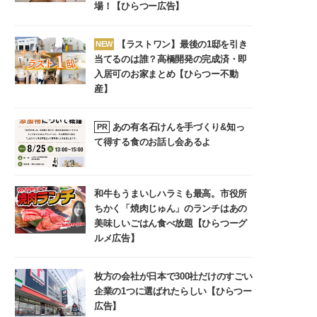
場！【ひらつー広告】
【ラストワン】最後の1邸を引き
NEW
当てるのは誰？高橋開発の完成済・即
入居可のお家まとめ【ひらつー不動
産】
あの有名石けんを手づくり&知っ
PR
て得する食のお話し会あるよ
和牛もうまいしハラミも最高。市役所
ちかく「焼肉じゅん」のランチはあの
美味しいごはん食べ放題【ひらつーグ
ルメ広告】
枚方の会社が日本で300社だけのすごい
企業の1つに選ばれたらしい【ひらつー
広告】