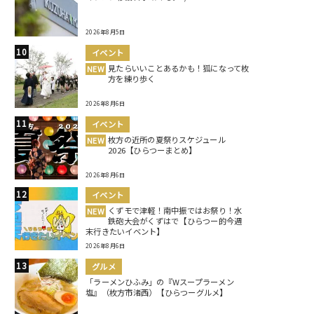
2026年8月5日
イベント
見たらいいことあるかも！狐になって枚
NEW
方を練り歩く
2026年8月6日
イベント
枚方の近所の夏祭りスケジュール
NEW
2026【ひらつーまとめ】
2026年8月6日
イベント
くずモで津軽！南中振ではお祭り！水
NEW
鉄砲大会がくずはで【ひらつー的今週
末行きたいイベント】
2026年8月6日
グルメ
「ラーメンひふみ」の『Wスープラーメン
塩』（枚方市渚西）【ひらつーグルメ】