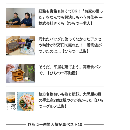
経験も資格も無くてOK！『お家の困っ
た』をなんでも解決しちゃうお仕事 ―
株式会社さくら【ひらつー求人】
汚れたバッグに使ってなかったアクセ
や時計が55万円で売れた！一番高値が
ついたのは…【ひらつー広告】
そうだ、平屋を建てよう。高級食パン
で。【ひらつー不動産】
枚方名物おいも巻と新顔。大黒屋の夏
の手土産2種は親ウケが良かった【ひら
つーグルメ広告】
ひらつー週間人気記事ベスト10