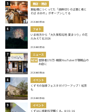
開店・閉店
東船橋につくってた「胡麻切りそば酒と肴と
そば おおの」がオープンしてる
2026年8月5日
フォト
いま枚方から「大久保駐屯地 夏まつり」の花
火みえてる2026
2026年8月5日
ニュース
登録者170万･韓国YouTuberが御殿山の
NEW
お店に
2026年8月6日
イベント
くずモの珈琲フェスタがパワーアップ！紅茶
も
2026年8月4日
イベント
くずはに移動科学館くる。8/15･16