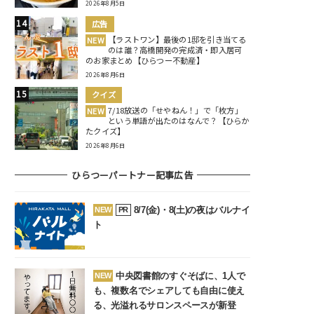
2026年8月5日
広告
【ラストワン】最後の1邸を引き当てる
NEW
のは誰？高橋開発の完成済・即入居可
のお家まとめ【ひらつー不動産】
2026年8月6日
クイズ
7/18放送の「せやねん！」で「枚方」
NEW
という単語が出たのはなんで？【ひらか
たクイズ】
2026年8月6日
ひらつーパートナー記事広告
8/7(金)・8(土)の夜はバルナイ
NEW
PR
ト
中央図書館のすぐそばに、1人で
NEW
も、複数名でシェアしても自由に使え
る、光溢れるサロンスペースが新登