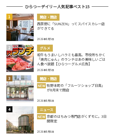
ひらつーデイリー人気記事ベスト15
開店・閉店
西禁野に「SUNZEN」ってスパイスカレー店
ができてる
2026年8月5日
グルメ
和牛もうまいしハラミも最高。市役所ちかく
「焼肉じゅん」のランチはあの美味しいごは
ん食べ放題【ひらつーグルメ広告】
2026年8月5日
開店・閉店
牧野本町の「フルーツショップ日高」
NEW
が8月末で閉店
2026年8月6日
ニュース
京都のはちみつ専門店がくずモに。3日
NEW
間限定
2026年8月6日