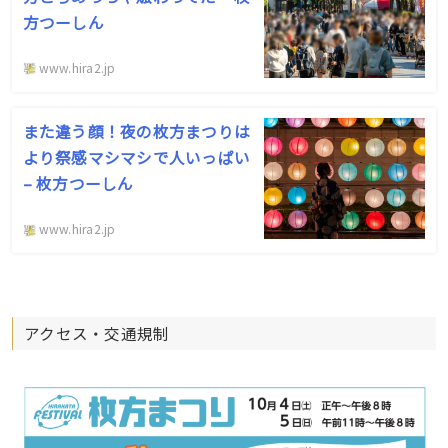
方つーしん
www.hira2.jp
また違う顔！夜の枚方まつりは
より祭感マシマシで人いっぱい
– 枚方つーしん
www.hira2.jp
アクセス・交通規制