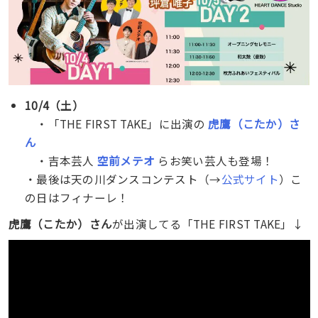
10/4（土）
・「THE FIRST TAKE」に出演の
虎鷹（こたか）さ
ん
・吉本芸人
空前メテオ
らお笑い芸人も登場！
・最後は天の川ダンスコンテスト（→
公式サイト
）こ
の日はフィナーレ！
虎鷹（こたか）さん
が出演してる「THE FIRST TAKE」↓