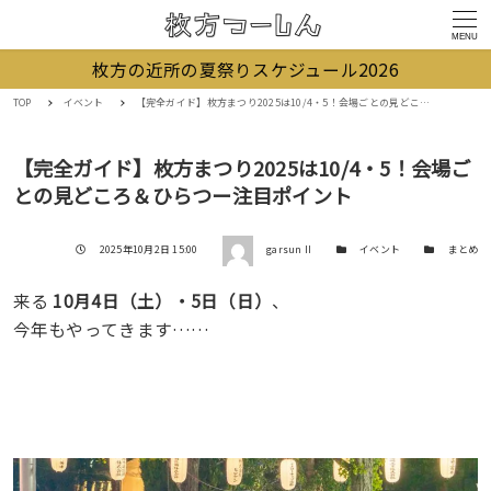
MENU
枚方の近所の夏祭りスケジュール2026
TOP
イベント
【完全ガイド】枚方まつり2025は10/4・5！会場ごとの見どころ＆ひらつー注目ポイント
【完全ガイド】枚方まつり2025は10/4・5！会場ご
との見どころ＆ひらつー注目ポイント
著者
投稿日
カテゴリー
カテゴリー
2025年10月2日 15:00
garsun II
イベント
まとめ
来る
10月4日（土）・5日（日）
、
今年もやってきます……