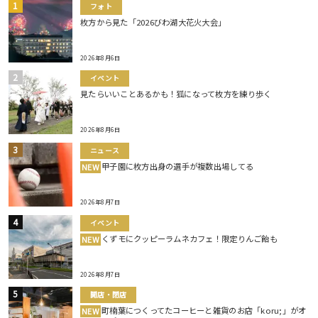
フォト
枚方から見た「2026びわ湖大花火大会」
2026年8月6日
イベント
見たらいいことあるかも！狐になって枚方を練り歩く
2026年8月6日
ニュース
甲子園に枚方出身の選手が複数出場してる
NEW
2026年8月7日
イベント
くずモにクッピーラムネカフェ！限定りんご飴も
NEW
2026年8月7日
開店・閉店
町楠葉につくってたコーヒーと雑貨のお店「koru;」がオ
NEW