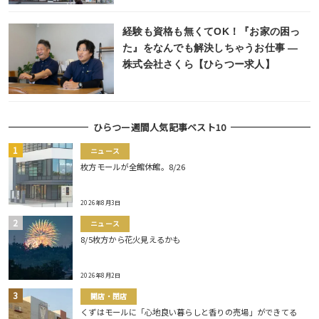
経験も資格も無くてOK！『お家の困っ
た』をなんでも解決しちゃうお仕事 ―
株式会社さくら【ひらつー求人】
ひらつー週間人気記事ベスト10
ニュース
枚方モールが全館休館。8/26
2026年8月3日
ニュース
8/5枚方から花火見えるかも
2026年8月2日
開店・閉店
くずはモールに「心地良い暮らしと香りの売場」ができてる