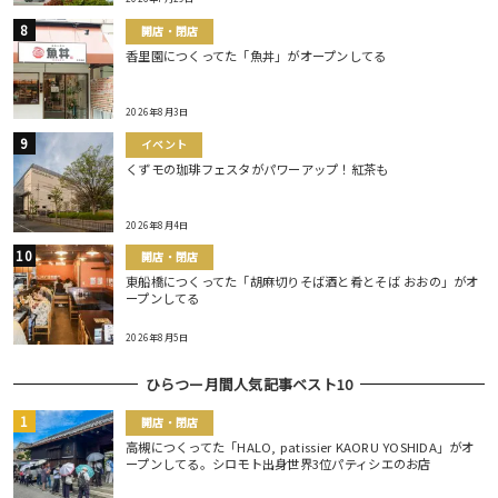
開店・閉店
香里園につくってた「魚丼」がオープンしてる
2026年8月3日
イベント
くずモの珈琲フェスタがパワーアップ！紅茶も
2026年8月4日
開店・閉店
東船橋につくってた「胡麻切りそば酒と肴とそば おおの」がオ
ープンしてる
2026年8月5日
ひらつー月間人気記事ベスト10
開店・閉店
高槻につくってた「HALO, patissier KAORU YOSHIDA」がオ
ープンしてる。シロモト出身世界3位パティシエのお店