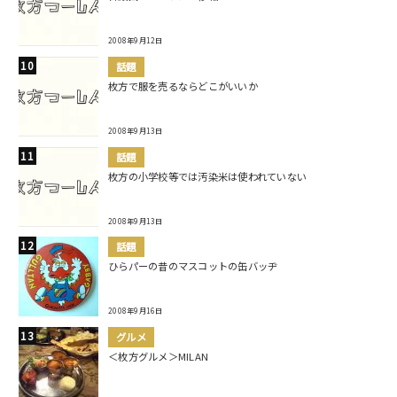
2008年9月12日
話題
枚方で服を売るならどこがいいか
2008年9月13日
話題
枚方の小学校等では汚染米は使われていない
2008年9月13日
話題
ひらパーの昔のマスコットの缶バッヂ
2008年9月16日
グルメ
＜枚方グルメ＞MILAN