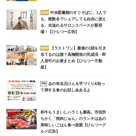
中央図書館のすぐそばに、1人で
NEW
も、複数名でシェアしても自由に使え
る、光溢れるサロンスペースが新登
場！【ひらつー広告】
【ラストワン】最後の1邸を引き
NEW
当てるのは誰？高橋開発の完成済・即
入居可のお家まとめ【ひらつー不動
産】
あの有名石けんを手づくり&知っ
PR
て得する食のお話し会あるよ
和牛もうまいしハラミも最高。市役所
ちかく「焼肉じゅん」のランチはあの
美味しいごはん食べ放題【ひらつーグ
ルメ広告】