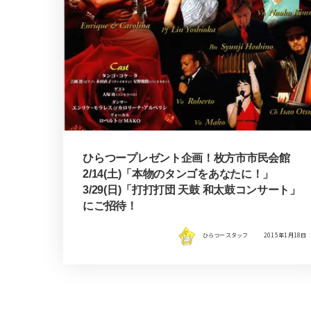
ひらつープレゼント企画！枚方市市民会館
2/14(土)「本物のタンゴをあなたに！」
3/29(日)「打打打団 天鼓 和太鼓コンサート」
にご招待！
ひらつースタッフ
2015年1月18日