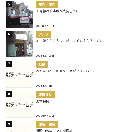
開店・閉店
１号線の珈琲館が改装してた
2008年2月11日
グルメ
るーほんだのカレーがウマイ＜枚方グルメ＞
2008年2月17日
話題
枚方は日本一和風な生活ができるらしい
2008年5月2日
お知らせ
更新再開
2008年9月11日
開店・閉店
御殿山のローソンが移転