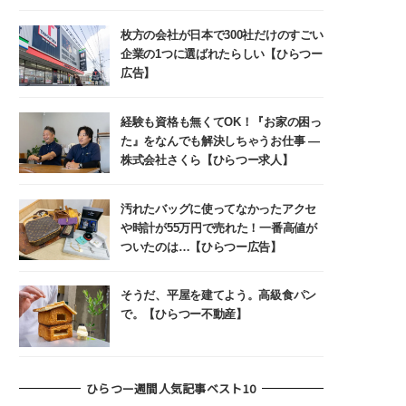
枚方の会社が日本で300社だけのすごい
企業の1つに選ばれたらしい【ひらつー
広告】
経験も資格も無くてOK！『お家の困っ
た』をなんでも解決しちゃうお仕事 ―
株式会社さくら【ひらつー求人】
汚れたバッグに使ってなかったアクセ
や時計が55万円で売れた！一番高値が
ついたのは…【ひらつー広告】
そうだ、平屋を建てよう。高級食パン
で。【ひらつー不動産】
ひらつー週間人気記事ベスト10