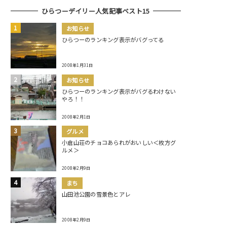
ひらつーデイリー人気記事ベスト15
お知らせ
ひらつーのランキング表示がバグってる
2008年1月31日
お知らせ
ひらつーのランキング表示がバグるわけない
やろ！！
2008年2月1日
グルメ
小倉山荘のチョコあられがおいしい＜枚方グ
ルメ＞
2008年2月9日
まち
山田池公園の雪景色とアレ
2008年2月9日