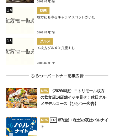
2008年9月16日
話題
枚方にもゆるキャラマスコットがいた
2008年9月17日
グルメ
＜枚方グルメ＞弁慶すし
2008年9月17日
ひらつーパートナー記事広告
〈2026年版〉ニトリモール枚方
NEW
の飲食店14店舗イッキ見せ！休日グル
メモデルコース【ひらつー広告】
8/7(金)・8(土)の夜はバルナイ
NEW
PR
ト