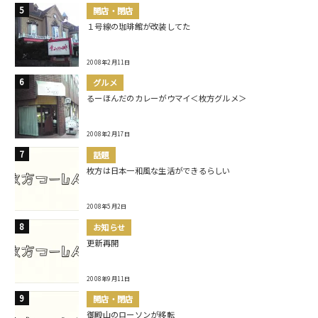
開店・閉店
１号線の珈琲館が改装してた
2008年2月11日
グルメ
るーほんだのカレーがウマイ＜枚方グルメ＞
2008年2月17日
話題
枚方は日本一和風な生活ができるらしい
2008年5月2日
お知らせ
更新再開
2008年9月11日
開店・閉店
御殿山のローソンが移転