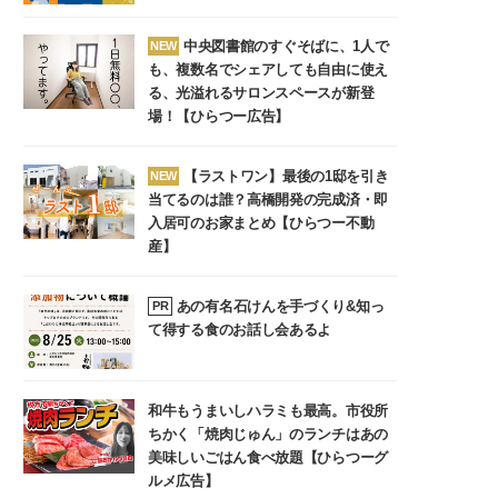
中央図書館のすぐそばに、1人で
NEW
も、複数名でシェアしても自由に使え
る、光溢れるサロンスペースが新登
場！【ひらつー広告】
【ラストワン】最後の1邸を引き
NEW
当てるのは誰？高橋開発の完成済・即
入居可のお家まとめ【ひらつー不動
産】
あの有名石けんを手づくり&知っ
PR
て得する食のお話し会あるよ
和牛もうまいしハラミも最高。市役所
ちかく「焼肉じゅん」のランチはあの
美味しいごはん食べ放題【ひらつーグ
ルメ広告】