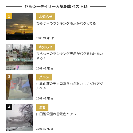
ひらつーデイリー人気記事ベスト15
お知らせ
ひらつーのランキング表示がバグってる
2008年1月31日
お知らせ
ひらつーのランキング表示がバグるわけない
やろ！！
2008年2月1日
グルメ
小倉山荘のチョコあられがおいしい＜枚方グ
ルメ＞
2008年2月9日
まち
山田池公園の雪景色とアレ
2008年2月9日