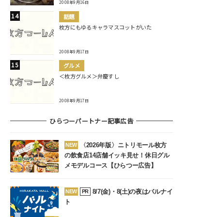
2008年9月16日
話題
枚方にもゆるキャラマスコットがいた
2008年9月17日
グルメ
＜枚方グルメ＞弁慶すし
2008年9月17日
ひらつーパートナー記事広告
〈2026年版〉ニトリモール枚方
NEW
の飲食店14店舗イッキ見せ！休日グル
メモデルコース【ひらつー広告】
8/7(金)・8(土)の夜はバルナイ
NEW
PR
ト