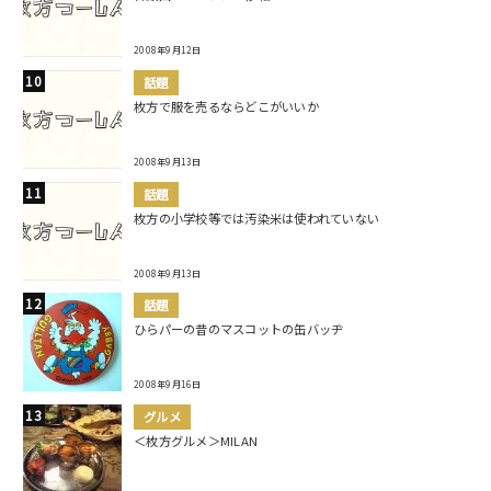
2008年9月12日
話題
枚方で服を売るならどこがいいか
2008年9月13日
話題
枚方の小学校等では汚染米は使われていない
2008年9月13日
話題
ひらパーの昔のマスコットの缶バッヂ
2008年9月16日
グルメ
＜枚方グルメ＞MILAN