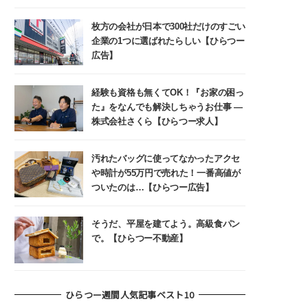
枚方の会社が日本で300社だけのすごい
企業の1つに選ばれたらしい【ひらつー
広告】
経験も資格も無くてOK！『お家の困っ
た』をなんでも解決しちゃうお仕事 ―
株式会社さくら【ひらつー求人】
汚れたバッグに使ってなかったアクセ
や時計が55万円で売れた！一番高値が
ついたのは…【ひらつー広告】
そうだ、平屋を建てよう。高級食パン
で。【ひらつー不動産】
ひらつー週間人気記事ベスト10