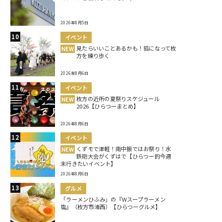
2026年8月5日
イベント
見たらいいことあるかも！狐になって枚
NEW
方を練り歩く
2026年8月6日
イベント
枚方の近所の夏祭りスケジュール
NEW
2026【ひらつーまとめ】
2026年8月6日
イベント
くずモで津軽！南中振ではお祭り！水
NEW
鉄砲大会がくずはで【ひらつー的今週
末行きたいイベント】
2026年8月6日
グルメ
「ラーメンひふみ」の『Wスープラーメン
塩』（枚方市渚西）【ひらつーグルメ】