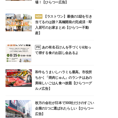
場！【ひらつー広告】
【ラストワン】最後の1邸を引き
NEW
当てるのは誰？高橋開発の完成済・即
入居可のお家まとめ【ひらつー不動
産】
あの有名石けんを手づくり&知っ
PR
て得する食のお話し会あるよ
和牛もうまいしハラミも最高。市役所
ちかく「焼肉じゅん」のランチはあの
美味しいごはん食べ放題【ひらつーグ
ルメ広告】
枚方の会社が日本で300社だけのすごい
企業の1つに選ばれたらしい【ひらつー
広告】