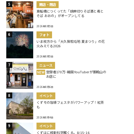
開店・閉店
東船橋につくってた「胡麻切りそば酒と肴と
そば おおの」がオープンしてる
2026年8月5日
フォト
いま枚方から「大久保駐屯地 夏まつり」の花
火みえてる2026
2026年8月5日
ニュース
登録者170万･韓国YouTuberが御殿山の
NEW
お店に
2026年8月6日
イベント
くずモの珈琲フェスタがパワーアップ！紅茶
も
2026年8月4日
イベント
くずはに移動科学館くる。8/15･16