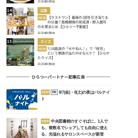
2026年8月5日
広告
【ラストワン】最後の1邸を引き当てる
NEW
のは誰？高橋開発の完成済・即入居可
のお家まとめ【ひらつー不動産】
2026年8月6日
クイズ
7/18放送の「せやねん！」で「枚方」
NEW
という単語が出たのはなんで？【ひらか
たクイズ】
2026年8月6日
ひらつーパートナー記事広告
8/7(金)・8(土)の夜はバルナイ
NEW
PR
ト
中央図書館のすぐそばに、1人で
NEW
も、複数名でシェアしても自由に使え
る、光溢れるサロンスペースが新登