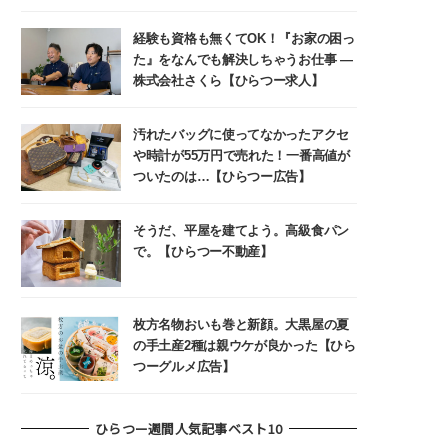
経験も資格も無くてOK！『お家の困っ
た』をなんでも解決しちゃうお仕事 ―
株式会社さくら【ひらつー求人】
汚れたバッグに使ってなかったアクセ
や時計が55万円で売れた！一番高値が
ついたのは…【ひらつー広告】
そうだ、平屋を建てよう。高級食パン
で。【ひらつー不動産】
枚方名物おいも巻と新顔。大黒屋の夏
の手土産2種は親ウケが良かった【ひら
つーグルメ広告】
ひらつー週間人気記事ベスト10