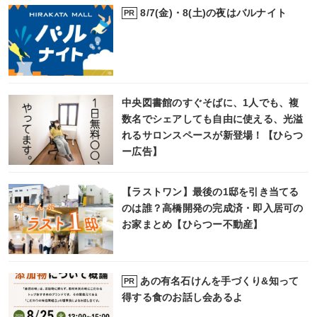
8/7(金)・8(土)の夜はバルナイト
PR
中央図書館のすぐそばに、1人でも、複
数名でシェアしても自由に使える、光溢
れるサロンスペースが新登場！【ひらつ
ー広告】
【ラストワン】最後の1邸を引き当てる
のは誰？高橋開発の完成済・即入居可の
お家まとめ【ひらつー不動産】
あの有名石けんを手づくり&知って
PR
得する食のお話し会あるよ