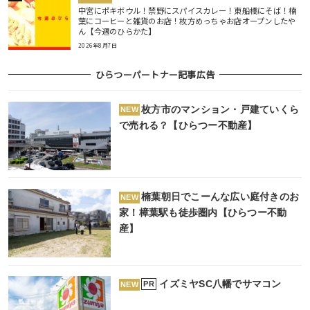
中宮にポキボウル！禁野にスパイスカレー！東船橋にそば！楠
葉にコーヒーと雑貨のお店！枚方めっちゃお店オープンしたや
ん【今週のひらかた】
2026年8月7日
ひらつーパートナー記事広告
枚方市のマンション・戸建ていくら
NEW
で売れる？【ひらつー不動産】
楠葉朝日でこーんな広い庭付きのお
NEW
家！樟葉駅も徒歩圏内【ひらつー不動
産】
イズミヤSC八幡でサマコン
PR
NEW