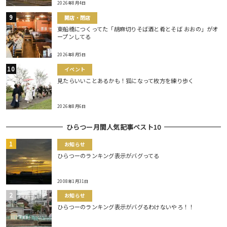
2026年8月4日
開店・閉店
東船橋につくってた「胡麻切りそば酒と肴とそば おおの」がオ
ープンしてる
2026年8月5日
イベント
見たらいいことあるかも！狐になって枚方を練り歩く
2026年8月6日
ひらつー月間人気記事ベスト10
お知らせ
ひらつーのランキング表示がバグってる
2008年1月31日
お知らせ
ひらつーのランキング表示がバグるわけないやろ！！