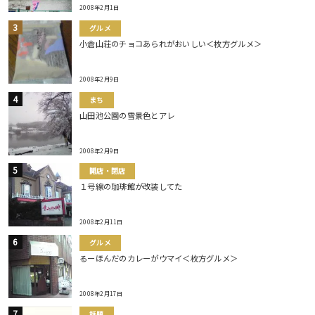
2008年2月1日
グルメ
小倉山荘のチョコあられがおいしい＜枚方グルメ＞
2008年2月9日
まち
山田池公園の雪景色とアレ
2008年2月9日
開店・閉店
１号線の珈琲館が改装してた
2008年2月11日
グルメ
るーほんだのカレーがウマイ＜枚方グルメ＞
2008年2月17日
話題