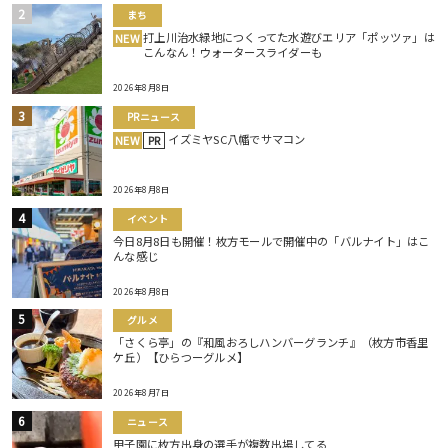
まち
打上川治水緑地につくってた水遊びエリア「ポッツァ」は
NEW
こんなん！ウォータースライダーも
2026年8月8日
PRニュース
イズミヤSC八幡でサマコン
NEW
PR
2026年8月8日
イベント
今日8月8日も開催！枚方モールで開催中の「バルナイト」はこ
んな感じ
2026年8月8日
グルメ
「さくら亭」の『和風おろしハンバーグランチ』（枚方市香里
ケ丘）【ひらつーグルメ】
2026年8月7日
ニュース
甲子園に枚方出身の選手が複数出場してる