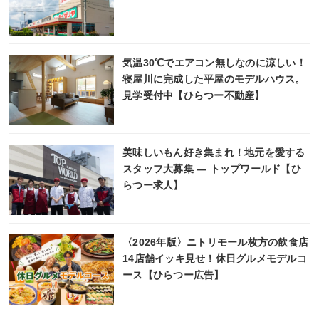
気温30℃でエアコン無しなのに涼しい！
寝屋川に完成した平屋のモデルハウス。
見学受付中【ひらつー不動産】
美味しいもん好き集まれ！地元を愛する
スタッフ大募集 ― トップワールド【ひ
らつー求人】
〈2026年版〉ニトリモール枚方の飲食店
14店舗イッキ見せ！休日グルメモデルコ
ース【ひらつー広告】