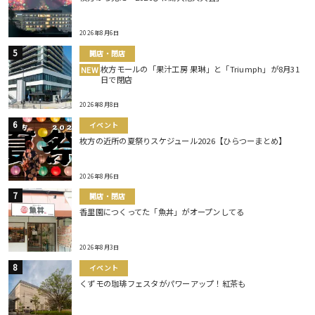
2026年8月6日
開店・閉店
枚方モールの「果汁工房 果琳」と「Triumph」が8月31
NEW
日で閉店
2026年8月8日
イベント
枚方の近所の夏祭りスケジュール2026【ひらつーまとめ】
2026年8月6日
開店・閉店
香里園につくってた「魚丼」がオープンしてる
2026年8月3日
イベント
くずモの珈琲フェスタがパワーアップ！紅茶も