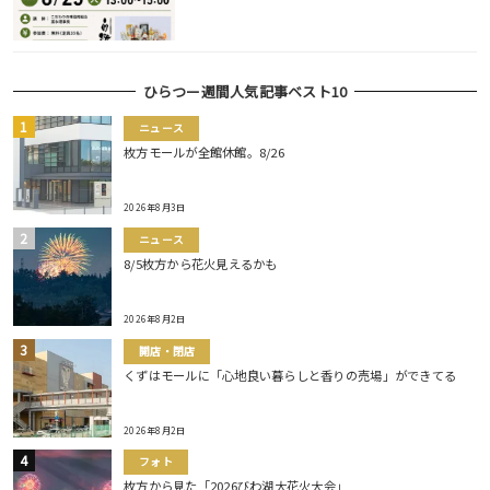
ひらつー週間人気記事ベスト10
ニュース
枚方モールが全館休館。8/26
2026年8月3日
ニュース
8/5枚方から花火見えるかも
2026年8月2日
開店・閉店
くずはモールに「心地良い暮らしと香りの売場」ができてる
2026年8月2日
フォト
枚方から見た「2026びわ湖大花火大会」