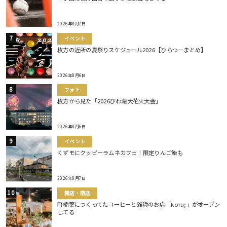
2026年8月7日
イベント
枚方の近所の夏祭りスケジュール2026【ひらつーまとめ】
2026年8月6日
フォト
枚方から見た「2026びわ湖大花火大会」
2026年8月6日
イベント
くずモにクッピーラムネカフェ！限定りんご飴も
2026年8月7日
開店・閉店
町楠葉につくってたコーヒーと雑貨のお店「koru;」がオープン
してる