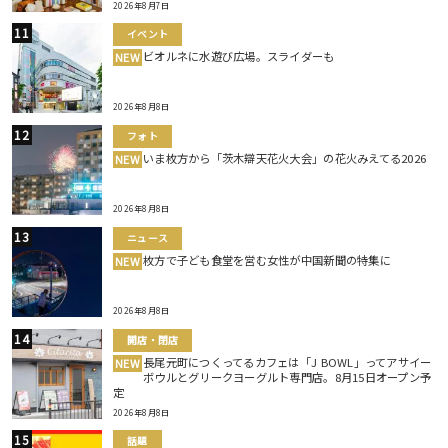
2026年8月7日
イベント
ビオルネに水遊び広場。スライダーも
NEW
2026年8月8日
フォト
いま枚方から「茨木辯天花火大会」の花火みえてる2026
NEW
2026年8月8日
ニュース
枚方で子ども食堂を営む女性が中国新聞の特集に
NEW
2026年8月8日
開店・閉店
長尾元町につくってるカフェは「J BOWL」ってアサイー
NEW
ボウルとグリークヨーグルト専門店。8月15日オープン予
定
2026年8月8日
話題