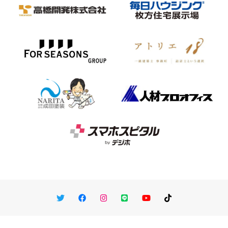
Twitter
Facebook
Instagram
LINE
You Tube
TikTok