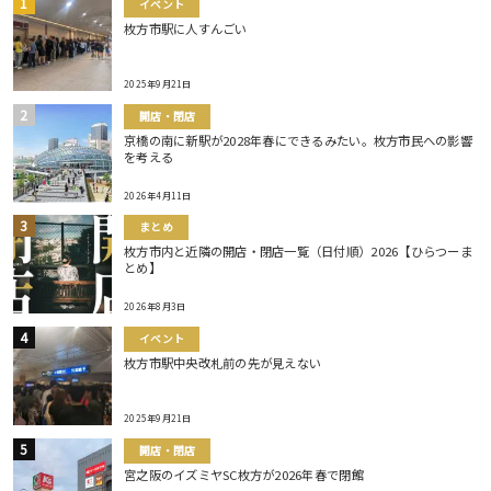
イベント
枚方市駅に人すんごい
2025年9月21日
開店・閉店
京橋の南に新駅が2028年春にできるみたい。枚方市民への影響
を考える
2026年4月11日
まとめ
枚方市内と近隣の開店・閉店一覧（日付順）2026【ひらつーま
とめ】
2026年8月3日
イベント
枚方市駅中央改札前の先が見えない
2025年9月21日
開店・閉店
宮之阪のイズミヤSC枚方が2026年春で閉館