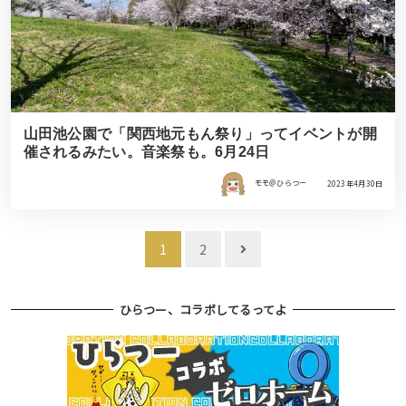
山田池公園で「関西地元もん祭り」ってイベントが開
催されるみたい。音楽祭も。6月24日
モモ＠ひらつー
2023年4月30日
投
1
2
稿
ナ
ひらつー、コラボしてるってよ
ビ
ゲ
ー
シ