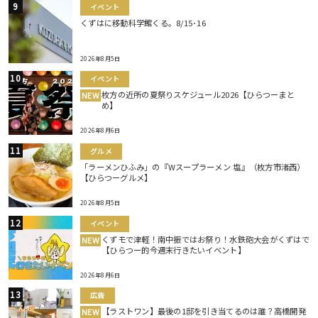
イベント
くずはに移動科学館くる。8/15･16
2026年8月5日
イベント
枚方の近所の夏祭りスケジュール2026【ひらつーまと
NEW
め】
2026年8月6日
グルメ
「ラーメンひふみ」の『Wスープラーメン 塩』（枚方市渚西）
【ひらつーグルメ】
2026年8月5日
イベント
くずモで津軽！南中振ではお祭り！水鉄砲大会がくずはで
NEW
【ひらつー的今週末行きたいイベント】
2026年8月6日
広告
【ラストワン】最後の1邸を引き当てるのは誰？高橋開発
NEW