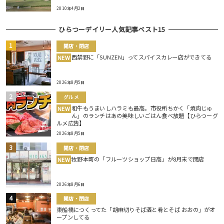
2010年4月2日
ひらつーデイリー人気記事ベスト15
開店・閉店
西禁野に「SUNZEN」ってスパイスカレー店ができてる
NEW
2026年8月5日
グルメ
和牛もうまいしハラミも最高。市役所ちかく「焼肉じゅ
NEW
ん」のランチはあの美味しいごはん食べ放題【ひらつーグ
ルメ広告】
2026年8月5日
開店・閉店
牧野本町の「フルーツショップ日高」が8月末で閉店
NEW
2026年8月6日
開店・閉店
東船橋につくってた「胡麻切りそば酒と肴とそば おおの」がオ
ープンしてる