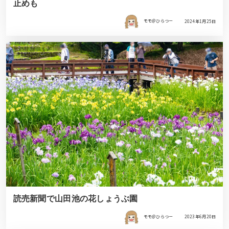
止めも
モモ＠ひらつー
2024年1月25日
読売新聞で山田池の花しょうぶ園
モモ＠ひらつー
2023年6月20日