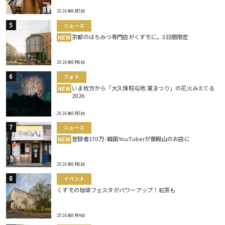
2026年8月5日
ニュース
京都のはちみつ専門店がくずモに。3日間限定
NEW
2026年8月6日
フォト
いま枚方から「大久保駐屯地 夏まつり」の花火みえてる
NEW
2026
2026年8月5日
ニュース
登録者170万･韓国YouTuberが御殿山のお店に
NEW
2026年8月6日
イベント
くずモの珈琲フェスタがパワーアップ！紅茶も
2026年8月4日