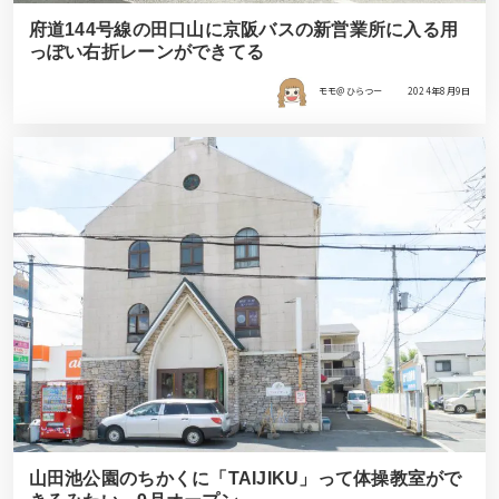
府道144号線の田口山に京阪バスの新営業所に入る用
っぽい右折レーンができてる
モモ＠ひらつー
2024年8月9日
山田池公園のちかくに「TAIJIKU」って体操教室がで