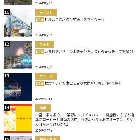
2026年8月7日
イベント
ビオルネに水遊び広場。スライダーも
NEW
2026年8月8日
フォト
いま枚方から「茨木辯天花火大会」の花火みえてる2026
NEW
2026年8月8日
ニュース
枚方で子ども食堂を営む女性が中国新聞の特集に
NEW
2026年8月8日
話題
中宮にポキボウル！禁野にスパイスカレー！東船橋にそば！楠
葉にコーヒーと雑貨のお店！枚方めっちゃお店オープンしたや
ん【今週のひらかた】
2026年8月7日
開店・閉店