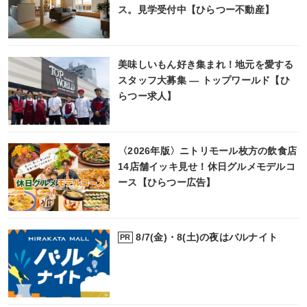
ス。見学受付中【ひらつー不動産】
美味しいもん好き集まれ！地元を愛する
スタッフ大募集 ― トップワールド【ひ
らつー求人】
〈2026年版〉ニトリモール枚方の飲食店
14店舗イッキ見せ！休日グルメモデルコ
ース【ひらつー広告】
8/7(金)・8(土)の夜はバルナイト
PR