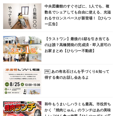
中央図書館のすぐそばに、1人でも、複
数名でシェアしても自由に使える、光溢
れるサロンスペースが新登場！【ひらつ
ー広告】
【ラストワン】最後の1邸を引き当てる
のは誰？高橋開発の完成済・即入居可の
お家まとめ【ひらつー不動産】
あの有名石けんを手づくり&知って
PR
得する食のお話し会あるよ
和牛もうまいしハラミも最高。市役所ち
かく「焼肉じゅん」のランチはあの美味