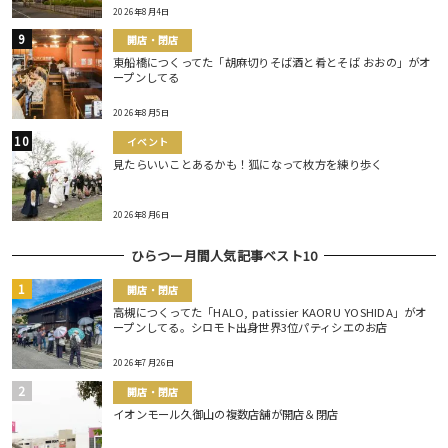
2026年8月4日
開店・閉店
東船橋につくってた「胡麻切りそば酒と肴とそば おおの」がオ
ープンしてる
2026年8月5日
イベント
見たらいいことあるかも！狐になって枚方を練り歩く
2026年8月6日
ひらつー月間人気記事ベスト10
開店・閉店
高槻につくってた「HALO, patissier KAORU YOSHIDA」がオ
ープンしてる。シロモト出身世界3位パティシエのお店
2026年7月26日
開店・閉店
イオンモール久御山の複数店舗が開店＆閉店