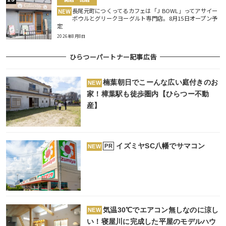
長尾元町につくってるカフェは「J BOWL」ってアサイー
NEW
ボウルとグリークヨーグルト専門店。8月15日オープン予
定
2026年8月8日
ひらつーパートナー記事広告
楠葉朝日でこーんな広い庭付きのお
NEW
家！樟葉駅も徒歩圏内【ひらつー不動
産】
イズミヤSC八幡でサマコン
PR
NEW
気温30℃でエアコン無しなのに涼し
NEW
い！寝屋川に完成した平屋のモデルハウ