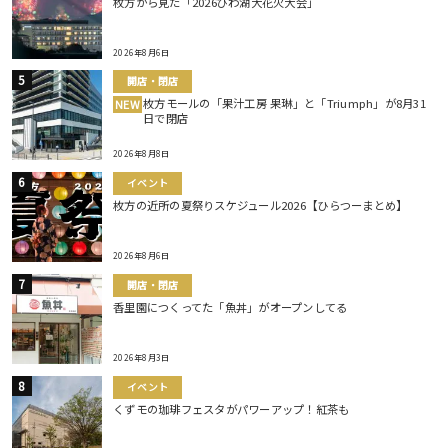
枚方から見た「2026びわ湖大花火大会」
2026年8月6日
開店・閉店
枚方モールの「果汁工房 果琳」と「Triumph」が8月31
NEW
日で閉店
2026年8月8日
イベント
枚方の近所の夏祭りスケジュール2026【ひらつーまとめ】
2026年8月6日
開店・閉店
香里園につくってた「魚丼」がオープンしてる
2026年8月3日
イベント
くずモの珈琲フェスタがパワーアップ！紅茶も