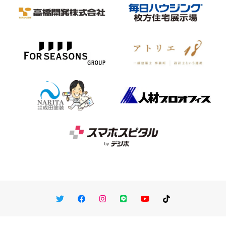
Twitter
Facebook
Instagram
LINE
You Tube
TikTok