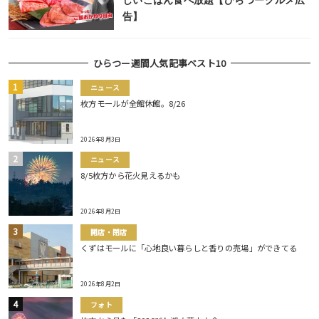
しいごはん食べ放題【ひらつーグルメ広
告】
ひらつー週間人気記事ベスト10
ニュース
枚方モールが全館休館。8/26
2026年8月3日
ニュース
8/5枚方から花火見えるかも
2026年8月2日
開店・閉店
くずはモールに「心地良い暮らしと香りの売場」ができてる
2026年8月2日
フォト