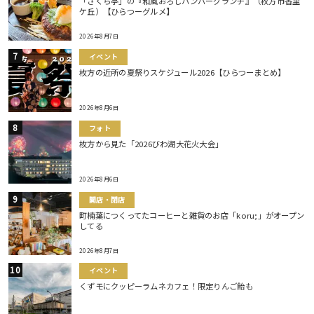
「さくら亭」の『和風おろしハンバーグランチ』（枚方市香里
ケ丘）【ひらつーグルメ】
2026年8月7日
イベント
枚方の近所の夏祭りスケジュール2026【ひらつーまとめ】
2026年8月6日
フォト
枚方から見た「2026びわ湖大花火大会」
2026年8月6日
開店・閉店
町楠葉につくってたコーヒーと雑貨のお店「koru;」がオープン
してる
2026年8月7日
イベント
くずモにクッピーラムネカフェ！限定りんご飴も