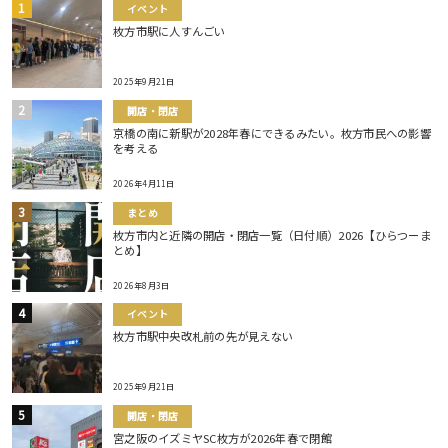
イベント
枚方市駅に人すんごい
2025年9月21日
開店・閉店
京橋の南に新駅が2028年春にできるみたい。枚方市民への影響
を考える
2026年4月11日
まとめ
枚方市内と近隣の開店・閉店一覧（日付順）2026【ひらつーま
とめ】
2026年8月3日
イベント
枚方市駅中央改札前の先が見えない
2025年9月21日
開店・閉店
宮之阪のイズミヤSC枚方が2026年春で閉館