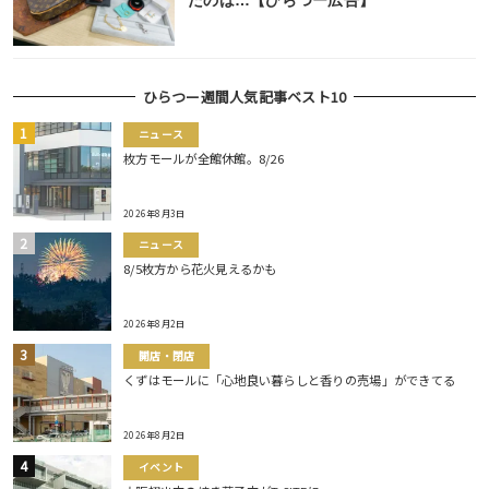
たのは…【ひらつー広告】
ひらつー週間人気記事ベスト10
ニュース
枚方モールが全館休館。8/26
2026年8月3日
ニュース
8/5枚方から花火見えるかも
2026年8月2日
開店・閉店
くずはモールに「心地良い暮らしと香りの売場」ができてる
2026年8月2日
イベント