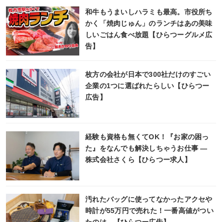
和牛もうまいしハラミも最高。市役所ち
かく「焼肉じゅん」のランチはあの美味
しいごはん食べ放題【ひらつーグルメ広
告】
枚方の会社が日本で300社だけのすごい
企業の1つに選ばれたらしい【ひらつー
広告】
経験も資格も無くてOK！『お家の困っ
た』をなんでも解決しちゃうお仕事 ―
株式会社さくら【ひらつー求人】
汚れたバッグに使ってなかったアクセや
時計が55万円で売れた！一番高値がつい