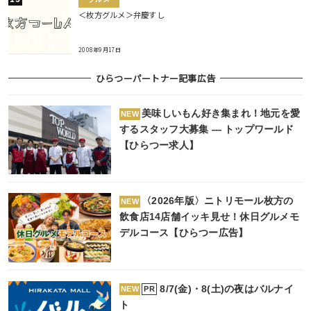
＜枚方グルメ＞弁慶すし
2008年9月17日
ひらつーパートナー記事広告
美味しいもん好き集まれ！地元を愛
NEW
するスタッフ大募集 ― トップワールド
【ひらつー求人】
〈2026年版〉ニトリモール枚方の
NEW
飲食店14店舗イッキ見せ！休日グルメモ
デルコース【ひらつー広告】
8/7(金)・8(土)の夜はバルナイ
PR
NEW
ト