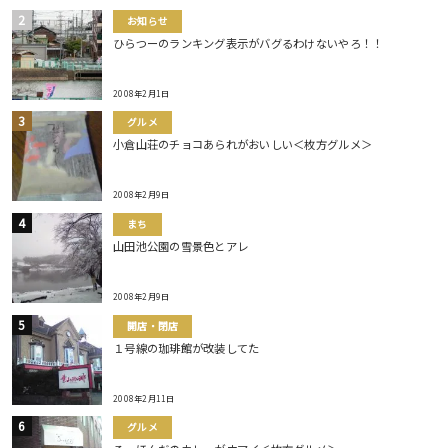
お知らせ
ひらつーのランキング表示がバグるわけないやろ！！
2008年2月1日
グルメ
小倉山荘のチョコあられがおいしい＜枚方グルメ＞
2008年2月9日
まち
山田池公園の雪景色とアレ
2008年2月9日
開店・閉店
１号線の珈琲館が改装してた
2008年2月11日
グルメ