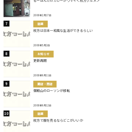
るーほんだのカレーがウマイ＜枚方グルメ＞
2008年2月17日
話題
枚方は日本一和風な生活ができるらしい
2008年5月2日
お知らせ
更新再開
2008年9月11日
開店・閉店
御殿山のローソンが移転
2008年9月12日
話題
枚方で服を売るならどこがいいか