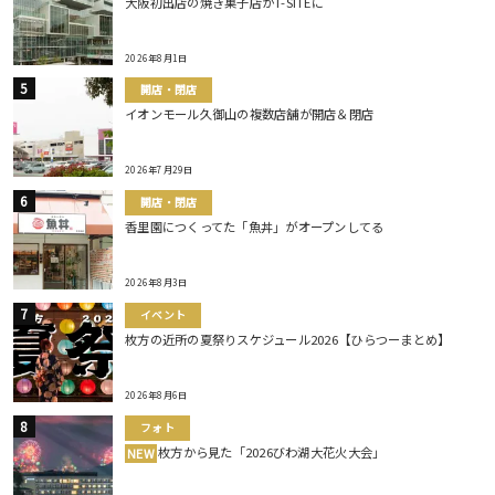
大阪初出店の焼き菓子店がT-SITEに
2026年8月1日
開店・閉店
イオンモール久御山の複数店舗が開店＆閉店
2026年7月29日
開店・閉店
香里園につくってた「魚丼」がオープンしてる
2026年8月3日
イベント
枚方の近所の夏祭りスケジュール2026【ひらつーまとめ】
2026年8月6日
フォト
枚方から見た「2026びわ湖大花火大会」
NEW