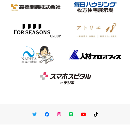
Twitter
Facebook
Instagram
LINE
You Tube
TikTok