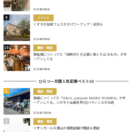
2026年8月3日
イベント
くずモの珈琲フェスタがパワーアップ！紅茶も
2026年8月4日
開店・閉店
東船橋につくってた「胡麻切りそば酒と肴とそば おおの」がオ
ープンしてる
2026年8月5日
ひらつー月間人気記事ベスト10
開店・閉店
高槻につくってた「HALO, patissier KAORU YOSHIDA」がオ
ープンしてる。シロモト出身世界3位パティシエのお店
2026年7月26日
開店・閉店
イオンモール久御山の複数店舗が開店＆閉店