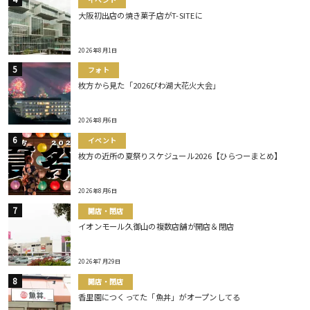
大阪初出店の焼き菓子店がT-SITEに
2026年8月1日
フォト
枚方から見た「2026びわ湖大花火大会」
2026年8月6日
イベント
枚方の近所の夏祭りスケジュール2026【ひらつーまとめ】
2026年8月6日
開店・閉店
イオンモール久御山の複数店舗が開店＆閉店
2026年7月29日
開店・閉店
香里園につくってた「魚丼」がオープンしてる