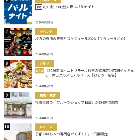
8/7(金)・8(土)の夜はバルナイト
PR
2026年8月6日
イベント
枚方の近所の夏祭りスケジュール2026【ひらつーまとめ】
2026年8月6日
グルメ
〈2026年版〉ニトリモール枚方の飲食店14店舗イッキ見
NEW
せ！休日グルメモデルコース【ひらつー広告】
2026年8月7日
開店・閉店
牧野本町の「フルーツショップ日高」が8月末で閉店
2026年8月6日
ニュース
京都のはちみつ専門店がくずモに。3日間限定