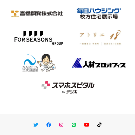
Twitter
Facebook
Instagram
LINE
You Tube
TikTok