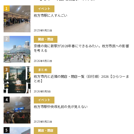
イベント
枚方市駅に人すんごい
2025年9月21日
開店・閉店
京橋の南に新駅が2028年春にできるみたい。枚方市民への影響
を考える
2026年4月11日
まとめ
枚方市内と近隣の開店・閉店一覧（日付順）2026【ひらつーま
とめ】
2026年8月3日
イベント
枚方市駅中央改札前の先が見えない
2025年9月21日
開店・閉店