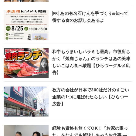
あの有名石けんを手づくり&知って
PR
得する食のお話し会あるよ
和牛もうまいしハラミも最高。市役所ち
かく「焼肉じゅん」のランチはあの美味
しいごはん食べ放題【ひらつーグルメ広
告】
枚方の会社が日本で300社だけのすごい
企業の1つに選ばれたらしい【ひらつー
広告】
経験も資格も無くてOK！『お家の困っ
た』をなんでも解決しちゃうお仕事 ―