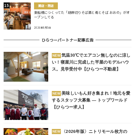
開店・閉店
東船橋につくってた「胡麻切りそば酒と肴とそば おおの」がオ
ープンしてる
2026年8月5日
ひらつーパートナー記事広告
気温30℃でエアコン無しなのに涼し
NEW
い！寝屋川に完成した平屋のモデルハウ
ス。見学受付中【ひらつー不動産】
美味しいもん好き集まれ！地元を愛
NEW
するスタッフ大募集 ― トップワールド
【ひらつー求人】
〈2026年版〉ニトリモール枚方の
NEW