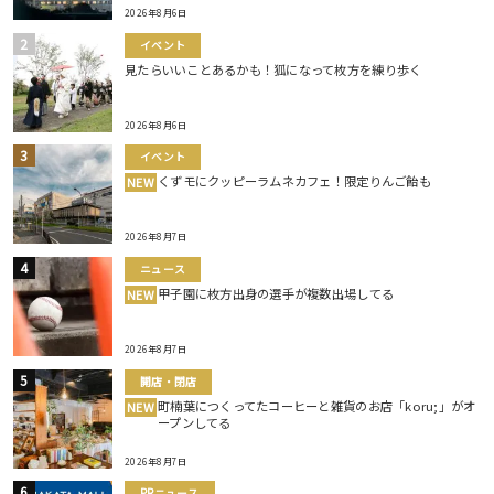
2026年8月6日
イベント
見たらいいことあるかも！狐になって枚方を練り歩く
2026年8月6日
イベント
くずモにクッピーラムネカフェ！限定りんご飴も
NEW
2026年8月7日
ニュース
甲子園に枚方出身の選手が複数出場してる
NEW
2026年8月7日
開店・閉店
町楠葉につくってたコーヒーと雑貨のお店「koru;」がオ
NEW
ープンしてる
2026年8月7日
PRニュース