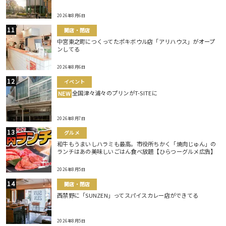
2026年8月6日
開店・閉店
中宮東之町につくってたポキボウル店「アリハウス」がオープ
ンしてる
2026年8月6日
イベント
全国津々浦々のプリンがT-SITEに
NEW
2026年8月7日
グルメ
和牛もうまいしハラミも最高。市役所ちかく「焼肉じゅん」の
ランチはあの美味しいごはん食べ放題【ひらつーグルメ広告】
2026年8月5日
開店・閉店
西禁野に「SUNZEN」ってスパイスカレー店ができてる
2026年8月5日