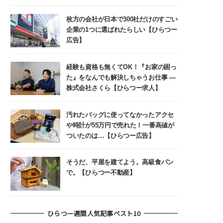
枚方の会社が日本で300社だけのすごい
企業の1つに選ばれたらしい【ひらつー
広告】
経験も資格も無くてOK！『お家の困っ
た』をなんでも解決しちゃうお仕事 ―
株式会社さくら【ひらつー求人】
汚れたバッグに使ってなかったアクセ
や時計が55万円で売れた！一番高値が
ついたのは…【ひらつー広告】
そうだ、平屋を建てよう。高級食パン
で。【ひらつー不動産】
ひらつー週間人気記事ベスト10