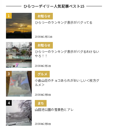
ひらつーデイリー人気記事ベスト15
お知らせ
ひらつーのランキング表示がバグってる
2008年1月31日
お知らせ
ひらつーのランキング表示がバグるわけない
やろ！！
2008年2月1日
グルメ
小倉山荘のチョコあられがおいしい＜枚方グ
ルメ＞
2008年2月9日
まち
山田池公園の雪景色とアレ
2008年2月9日