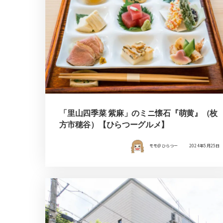
「里山四季菜 紫麻」のミニ懐石『萌黄』（枚
方市穂谷）【ひらつーグルメ】
モモ＠ひらつー
2024年5月25日