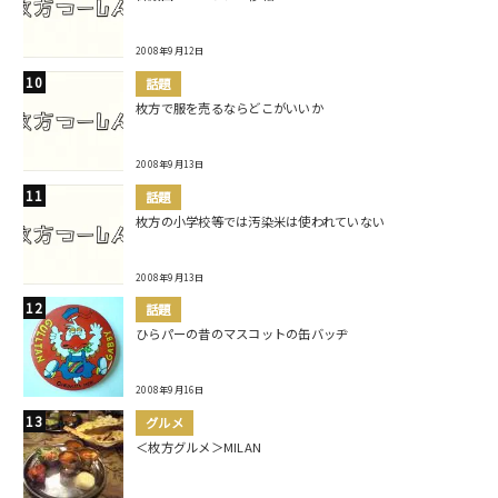
2008年9月12日
話題
枚方で服を売るならどこがいいか
2008年9月13日
話題
枚方の小学校等では汚染米は使われていない
2008年9月13日
話題
ひらパーの昔のマスコットの缶バッヂ
2008年9月16日
グルメ
＜枚方グルメ＞MILAN