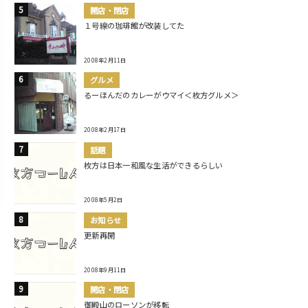
開店・閉店
１号線の珈琲館が改装してた
2008年2月11日
グルメ
るーほんだのカレーがウマイ＜枚方グルメ＞
2008年2月17日
話題
枚方は日本一和風な生活ができるらしい
2008年5月2日
お知らせ
更新再開
2008年9月11日
開店・閉店
御殿山のローソンが移転