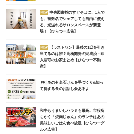
中央図書館のすぐそばに、1人で
NEW
も、複数名でシェアしても自由に使え
る、光溢れるサロンスペースが新登
場！【ひらつー広告】
【ラストワン】最後の1邸を引き
NEW
当てるのは誰？高橋開発の完成済・即
入居可のお家まとめ【ひらつー不動
産】
あの有名石けんを手づくり&知っ
PR
て得する食のお話し会あるよ
和牛もうまいしハラミも最高。市役所
ちかく「焼肉じゅん」のランチはあの
美味しいごはん食べ放題【ひらつーグ
ルメ広告】