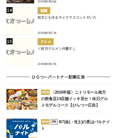
2008年9月16日
話題
枚方にもゆるキャラマスコットがいた
2008年9月17日
グルメ
＜枚方グルメ＞弁慶すし
2008年9月17日
ひらつーパートナー記事広告
〈2026年版〉ニトリモール枚方
NEW
の飲食店14店舗イッキ見せ！休日グル
メモデルコース【ひらつー広告】
8/7(金)・8(土)の夜はバルナイ
NEW
PR
ト