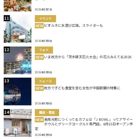
2026年8月7日
イベント
ビオルネに水遊び広場。スライダーも
NEW
2026年8月8日
フォト
いま枚方から「茨木辯天花火大会」の花火みえてる2026
NEW
2026年8月8日
ニュース
枚方で子ども食堂を営む女性が中国新聞の特集に
NEW
2026年8月8日
開店・閉店
長尾元町につくってるカフェは「J BOWL」ってアサイー
NEW
ボウルとグリークヨーグルト専門店。8月15日オープン予
定
2026年8月8日