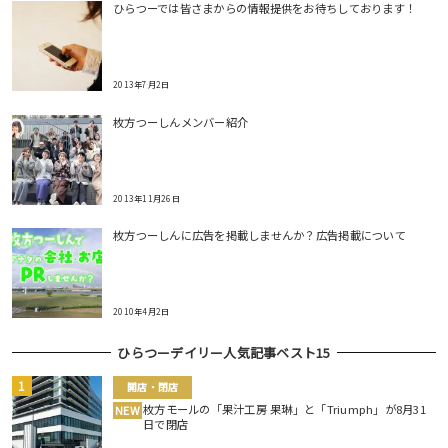
ひらつーでは皆さまからの情報提供をお待ちしております！
2013年7月2日
枚方つーしんメンバー紹介
2013年11月26日
枚方つーしんに広告を掲載しませんか？広告掲載について
2010年4月2日
ひらつーデイリー人気記事ベスト15
開店・閉店
枚方モールの「果汁工房 果琳」と「Triumph」が8月31
NEW
日で閉店