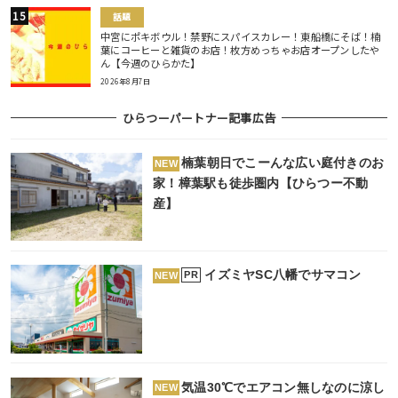
話題
中宮にポキボウル！禁野にスパイスカレー！東船橋にそば！楠
葉にコーヒーと雑貨のお店！枚方めっちゃお店オープンしたや
ん【今週のひらかた】
2026年8月7日
ひらつーパートナー記事広告
楠葉朝日でこーんな広い庭付きのお
NEW
家！樟葉駅も徒歩圏内【ひらつー不動
産】
イズミヤSC八幡でサマコン
PR
NEW
気温30℃でエアコン無しなのに涼し
NEW