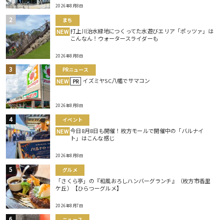
2026年8月8日
まち
打上川治水緑地につくってた水遊びエリア「ポッツァ」は
NEW
こんなん！ウォータースライダーも
2026年8月8日
PRニュース
イズミヤSC八幡でサマコン
NEW
PR
2026年8月8日
イベント
今日8月8日も開催！枚方モールで開催中の「バルナイ
NEW
ト」はこんな感じ
2026年8月8日
グルメ
「さくら亭」の『和風おろしハンバーグランチ』（枚方市香里
ケ丘）【ひらつーグルメ】
2026年8月7日
ニュース