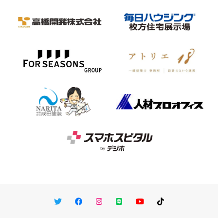
Twitter
Facebook
Instagram
LINE
You Tube
TikTok