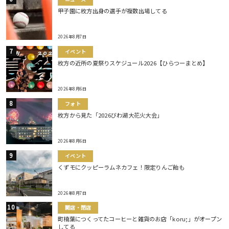
甲子園に枚方出身の選手が複数出場してる
2026年8月7日
イベント
枚方の近所の夏祭りスケジュール2026【ひらつーまとめ】
2026年8月6日
フォト
枚方から見た「2026びわ湖大花火大会」
2026年8月6日
イベント
くずモにクッピーラムネカフェ！限定りんご飴も
2026年8月7日
開店・閉店
町楠葉につくってたコーヒーと雑貨のお店「koru;」がオープン
してる