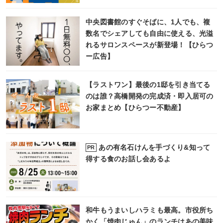
中央図書館のすぐそばに、1人でも、複
数名でシェアしても自由に使える、光溢
れるサロンスペースが新登場！【ひらつ
ー広告】
【ラストワン】最後の1邸を引き当てる
のは誰？高橋開発の完成済・即入居可の
お家まとめ【ひらつー不動産】
あの有名石けんを手づくり&知って
PR
得する食のお話し会あるよ
和牛もうまいしハラミも最高。市役所ち
かく「焼肉じゅん」のランチはあの美味