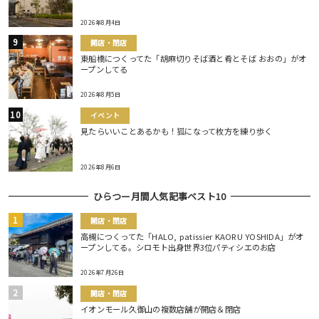
2026年8月4日
開店・閉店
東船橋につくってた「胡麻切りそば酒と肴とそば おおの」がオ
ープンしてる
2026年8月5日
イベント
見たらいいことあるかも！狐になって枚方を練り歩く
2026年8月6日
ひらつー月間人気記事ベスト10
開店・閉店
高槻につくってた「HALO, patissier KAORU YOSHIDA」がオ
ープンしてる。シロモト出身世界3位パティシエのお店
2026年7月26日
開店・閉店
イオンモール久御山の複数店舗が開店＆閉店