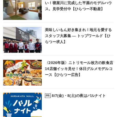
い！寝屋川に完成した平屋のモデルハウ
ス。見学受付中【ひらつー不動産】
美味しいもん好き集まれ！地元を愛する
スタッフ大募集 ― トップワールド【ひ
らつー求人】
〈2026年版〉ニトリモール枚方の飲食店
14店舗イッキ見せ！休日グルメモデルコ
ース【ひらつー広告】
8/7(金)・8(土)の夜はバルナイト
PR