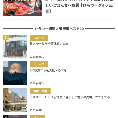
しいごはん食べ放題【ひらつーグルメ広
告】
ひらつー週間人気記事ベスト10
ニュース
枚方モールが全館休館。8/26
2026年8月3日
ニュース
8/5枚方から花火見えるかも
2026年8月2日
開店・閉店
くずはモールに「心地良い暮らしと香りの売場」ができてる
2026年8月2日
フォト