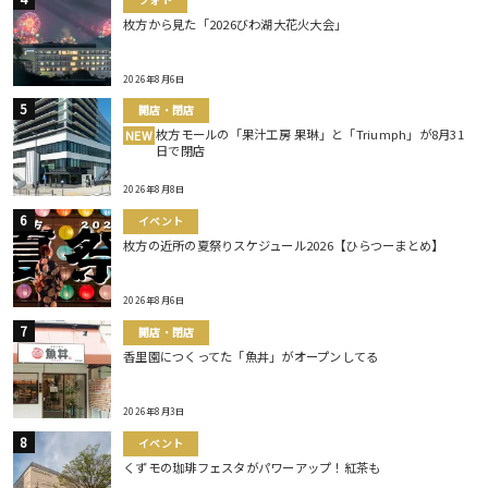
枚方から見た「2026びわ湖大花火大会」
2026年8月6日
開店・閉店
枚方モールの「果汁工房 果琳」と「Triumph」が8月31
NEW
日で閉店
2026年8月8日
イベント
枚方の近所の夏祭りスケジュール2026【ひらつーまとめ】
2026年8月6日
開店・閉店
香里園につくってた「魚丼」がオープンしてる
2026年8月3日
イベント
くずモの珈琲フェスタがパワーアップ！紅茶も