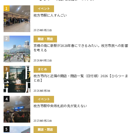
イベント
枚方市駅に人すんごい
2025年9月21日
開店・閉店
京橋の南に新駅が2028年春にできるみたい。枚方市民への影響
を考える
2026年4月11日
まとめ
枚方市内と近隣の開店・閉店一覧（日付順）2026【ひらつーま
とめ】
2026年8月3日
イベント
枚方市駅中央改札前の先が見えない
2025年9月21日
開店・閉店