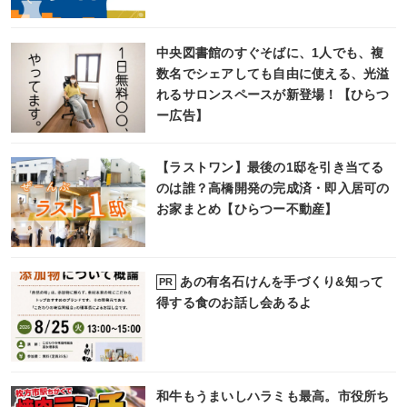
中央図書館のすぐそばに、1人でも、複
数名でシェアしても自由に使える、光溢
れるサロンスペースが新登場！【ひらつ
ー広告】
【ラストワン】最後の1邸を引き当てる
のは誰？高橋開発の完成済・即入居可の
お家まとめ【ひらつー不動産】
あの有名石けんを手づくり&知って
PR
得する食のお話し会あるよ
和牛もうまいしハラミも最高。市役所ち