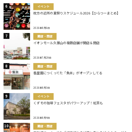
イベント
枚方の近所の夏祭りスケジュール2026【ひらつーまとめ】
2026年8月6日
開店・閉店
イオンモール久御山の複数店舗が開店＆閉店
2026年7月29日
開店・閉店
香里園につくってた「魚丼」がオープンしてる
2026年8月3日
イベント
くずモの珈琲フェスタがパワーアップ！紅茶も
2026年8月4日
開店・閉店