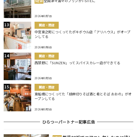
全国津々浦々のプリンがT-SITEに
NEW
2026年8月7日
開店・閉店
中宮東之町につくってたポキボウル店「アリハウス」がオープ
ンしてる
2026年8月6日
開店・閉店
西禁野に「SUNZEN」ってスパイスカレー店ができてる
2026年8月5日
開店・閉店
東船橋につくってた「胡麻切りそば酒と肴とそば おおの」がオ
ープンしてる
2026年8月5日
ひらつーパートナー記事広告