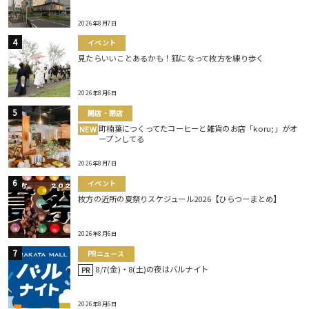
2026年8月7日
イベント
見たらいいことあるかも！狐になって枚方を練り歩く
2026年8月6日
開店・閉店
町楠葉につくってたコーヒーと雑貨のお店「koru;」がオ
NEW
ープンしてる
2026年8月7日
イベント
枚方の近所の夏祭りスケジュール2026【ひらつーまとめ】
2026年8月6日
PRニュース
8/7(金)・8(土)の夜はバルナイト
PR
2026年8月6日