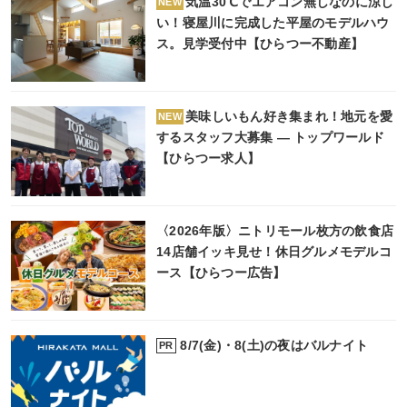
気温30℃でエアコン無しなのに涼し
NEW
い！寝屋川に完成した平屋のモデルハウ
ス。見学受付中【ひらつー不動産】
美味しいもん好き集まれ！地元を愛
NEW
するスタッフ大募集 ― トップワールド
【ひらつー求人】
〈2026年版〉ニトリモール枚方の飲食店
14店舗イッキ見せ！休日グルメモデルコ
ース【ひらつー広告】
8/7(金)・8(土)の夜はバルナイト
PR