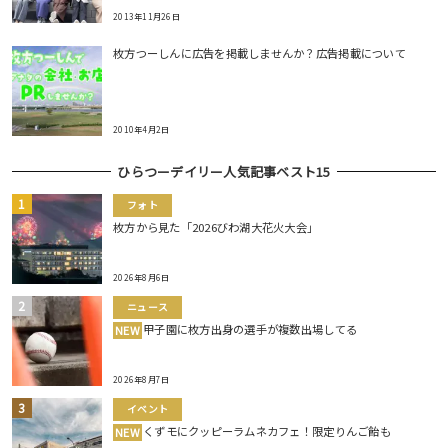
2013年11月26日
枚方つーしんに広告を掲載しませんか？広告掲載について
2010年4月2日
ひらつーデイリー人気記事ベスト15
フォト
枚方から見た「2026びわ湖大花火大会」
2026年8月6日
ニュース
甲子園に枚方出身の選手が複数出場してる
NEW
2026年8月7日
イベント
くずモにクッピーラムネカフェ！限定りんご飴も
NEW