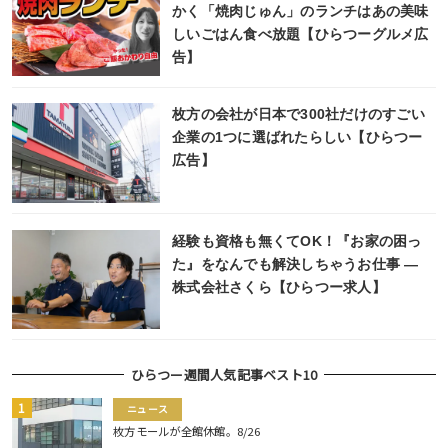
かく「焼肉じゅん」のランチはあの美味
しいごはん食べ放題【ひらつーグルメ広
告】
枚方の会社が日本で300社だけのすごい
企業の1つに選ばれたらしい【ひらつー
広告】
経験も資格も無くてOK！『お家の困っ
た』をなんでも解決しちゃうお仕事 ―
株式会社さくら【ひらつー求人】
ひらつー週間人気記事ベスト10
ニュース
枚方モールが全館休館。8/26