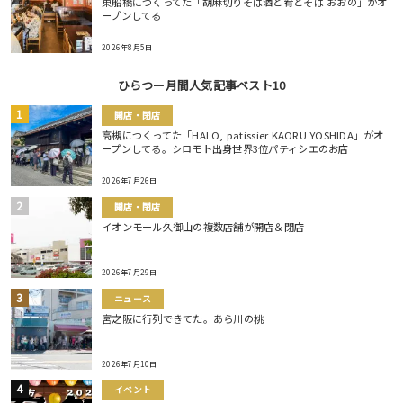
東船橋につくってた「胡麻切りそば酒と肴とそば おおの」がオ
ープンしてる
2026年8月5日
ひらつー月間人気記事ベスト10
開店・閉店
高槻につくってた「HALO, patissier KAORU YOSHIDA」がオ
ープンしてる。シロモト出身世界3位パティシエのお店
2026年7月26日
開店・閉店
イオンモール久御山の複数店舗が開店＆閉店
2026年7月29日
ニュース
宮之阪に行列できてた。あら川の桃
2026年7月10日
イベント