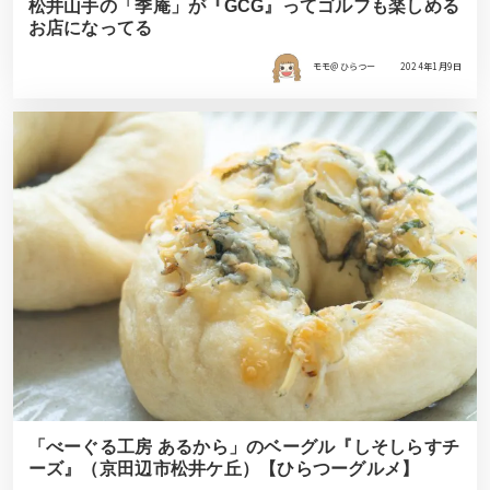
松井山手の「季庵」が『GCG』ってゴルフも楽しめる
お店になってる
モモ＠ひらつー
2024年1月9日
「べーぐる工房 あるから」のベーグル『しそしらすチ
ーズ』（京田辺市松井ケ丘）【ひらつーグルメ】