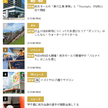
開店・閉店
枚方モールの「果汁工房 果琳」と「Triumph」が8月31
NEW
日で閉店
2026年8月8日
まち
打上川治水緑地につくってた水遊びエリア「ポッツァ」は
NEW
こんなん！ウォータースライダーも
2026年8月8日
イベント
今日8月8日も開催！枚方モールで開催中の「バルナイ
NEW
ト」はこんな感じ
2026年8月8日
PRニュース
イズミヤSC八幡でサマコン
NEW
PR
2026年8月8日
ニュース
甲子園に枚方出身の選手が複数出場してる