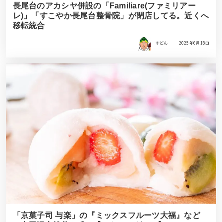
長尾台のアカシヤ併設の「Familiare(ファミリアー
レ)」「すこやか長尾台整骨院」が閉店してる。近くへ
移転統合
すどん
2025年6月18日
「京菓子司 与楽」の『ミックスフルーツ大福』など