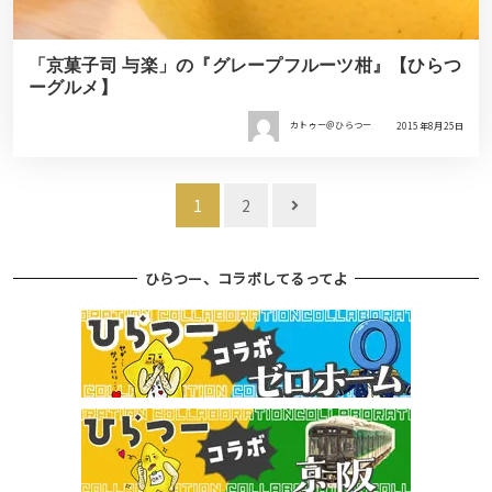
「京菓子司 与楽」の『グレープフルーツ柑』【ひらつ
ーグルメ】
カトゥー＠ひらつー
2015年8月25日
投
1
2
稿
ナ
ひらつー、コラボしてるってよ
ビ
ゲ
ー
シ
ョ
ン