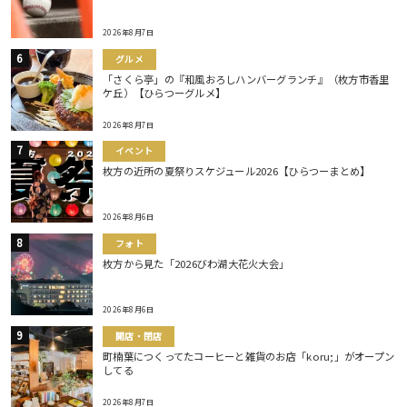
2026年8月7日
グルメ
「さくら亭」の『和風おろしハンバーグランチ』（枚方市香里
ケ丘）【ひらつーグルメ】
2026年8月7日
イベント
枚方の近所の夏祭りスケジュール2026【ひらつーまとめ】
2026年8月6日
フォト
枚方から見た「2026びわ湖大花火大会」
2026年8月6日
開店・閉店
町楠葉につくってたコーヒーと雑貨のお店「koru;」がオープン
してる
2026年8月7日