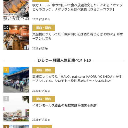
枚方モールに串カツ田中で食べ放題注文したことある？かすう
どんやユッケ、ナポリタンも食べ放題【ひらつーコラボ】
2026年7月31日
開店・閉店
東船橋につくってた「胡麻切りそば酒と肴とそば おおの」がオ
ープンしてる
2026年8月5日
ひらつー月間人気記事ベスト10
開店・閉店
高槻につくってた「HALO, patissier KAORU YOSHIDA」がオ
ープンしてる。シロモト出身世界3位パティシエのお店
2026年7月26日
開店・閉店
イオンモール久御山の複数店舗が開店＆閉店
2026年7月29日
ニュース