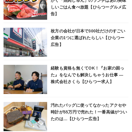
かく「焼肉じゅん」のランチはあの美味
しいごはん食べ放題【ひらつーグルメ広
告】
枚方の会社が日本で300社だけのすごい
企業の1つに選ばれたらしい【ひらつー
広告】
経験も資格も無くてOK！『お家の困っ
た』をなんでも解決しちゃうお仕事 ―
株式会社さくら【ひらつー求人】
汚れたバッグに使ってなかったアクセや
時計が55万円で売れた！一番高値がつい
たのは…【ひらつー広告】