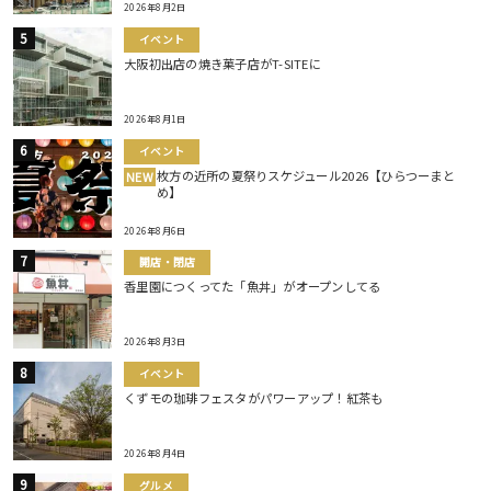
2026年8月2日
イベント
大阪初出店の焼き菓子店がT-SITEに
2026年8月1日
イベント
枚方の近所の夏祭りスケジュール2026【ひらつーまと
NEW
め】
2026年8月6日
開店・閉店
香里園につくってた「魚丼」がオープンしてる
2026年8月3日
イベント
くずモの珈琲フェスタがパワーアップ！紅茶も
2026年8月4日
グルメ