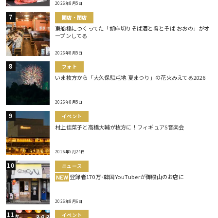
2026年8月5日
開店・閉店
東船橋につくってた「胡麻切りそば酒と肴とそば おおの」がオ
ープンしてる
2026年8月5日
フォト
いま枚方から「大久保駐屯地 夏まつり」の花火みえてる2026
2026年8月5日
イベント
村上佳菜子と高橋大輔が枚方に！フィギュアS音楽会
2026年5月24日
ニュース
登録者170万･韓国YouTuberが御殿山のお店に
NEW
2026年8月6日
イベント