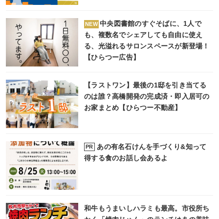
中央図書館のすぐそばに、1人で
NEW
も、複数名でシェアしても自由に使え
る、光溢れるサロンスペースが新登場！
【ひらつー広告】
【ラストワン】最後の1邸を引き当てる
のは誰？高橋開発の完成済・即入居可の
お家まとめ【ひらつー不動産】
あの有名石けんを手づくり&知って
PR
得する食のお話し会あるよ
和牛もうまいしハラミも最高。市役所ち