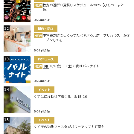
枚方の近所の夏祭りスケジュール2026【ひらつーまと
NEW
め】
2026年8月6日
開店・閉店
中宮東之町につくってたポキボウル店「アリハウス」がオ
NEW
ープンしてる
2026年8月6日
PRニュース
8/7(金)・8(土)の夜はバルナイト
NEW
PR
2026年8月6日
イベント
くずはに移動科学館くる。8/15･16
2026年8月5日
イベント
くずモの珈琲フェスタがパワーアップ！紅茶も