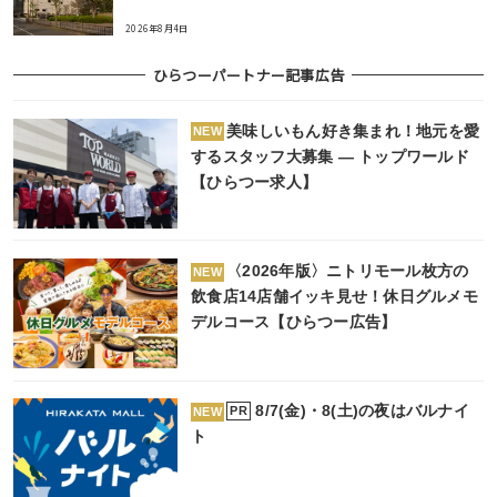
2026年8月4日
ひらつーパートナー記事広告
美味しいもん好き集まれ！地元を愛
NEW
するスタッフ大募集 ― トップワールド
【ひらつー求人】
〈2026年版〉ニトリモール枚方の
NEW
飲食店14店舗イッキ見せ！休日グルメモ
デルコース【ひらつー広告】
8/7(金)・8(土)の夜はバルナイ
PR
NEW
ト