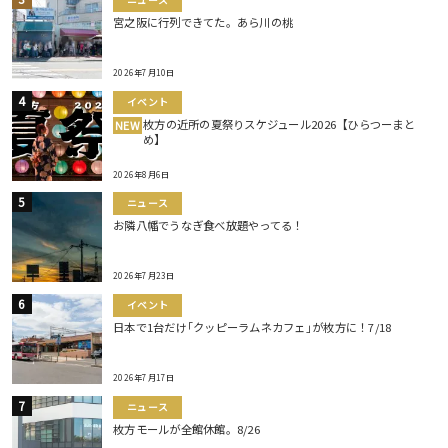
宮之阪に行列できてた。あら川の桃
2026年7月10日
イベント
枚方の近所の夏祭りスケジュール2026【ひらつーまと
NEW
め】
2026年8月6日
ニュース
お隣八幡でうなぎ食べ放題やってる！
2026年7月23日
イベント
日本で1台だけ｢クッピーラムネカフェ｣が枚方に！7/18
2026年7月17日
ニュース
枚方モールが全館休館。8/26