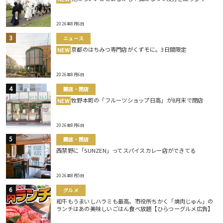
2026年8月6日
ニュース
京都のはちみつ専門店がくずモに。3日間限定
NEW
2026年8月6日
開店・閉店
牧野本町の「フルーツショップ日高」が8月末で閉店
NEW
2026年8月6日
開店・閉店
西禁野に「SUNZEN」ってスパイスカレー店ができてる
2026年8月5日
グルメ
和牛もうまいしハラミも最高。市役所ちかく「焼肉じゅん」の
ランチはあの美味しいごはん食べ放題【ひらつーグルメ広告】