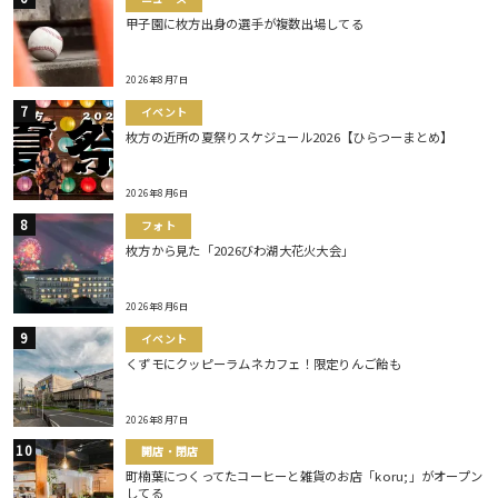
甲子園に枚方出身の選手が複数出場してる
2026年8月7日
イベント
枚方の近所の夏祭りスケジュール2026【ひらつーまとめ】
2026年8月6日
フォト
枚方から見た「2026びわ湖大花火大会」
2026年8月6日
イベント
くずモにクッピーラムネカフェ！限定りんご飴も
2026年8月7日
開店・閉店
町楠葉につくってたコーヒーと雑貨のお店「koru;」がオープン
してる