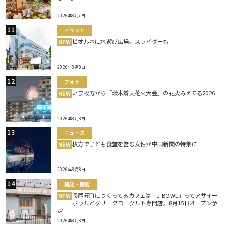
2026年8月7日
イベント
ビオルネに水遊び広場。スライダーも
NEW
2026年8月8日
フォト
いま枚方から「茨木辯天花火大会」の花火みえてる2026
NEW
2026年8月8日
ニュース
枚方で子ども食堂を営む女性が中国新聞の特集に
NEW
2026年8月8日
開店・閉店
長尾元町につくってるカフェは「J BOWL」ってアサイー
NEW
ボウルとグリークヨーグルト専門店。8月15日オープン予
定
2026年8月8日