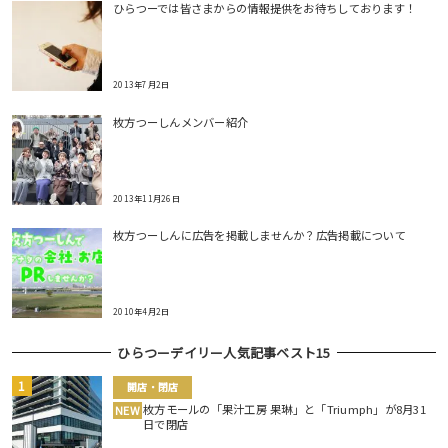
ひらつーでは皆さまからの情報提供をお待ちしております！
2013年7月2日
枚方つーしんメンバー紹介
2013年11月26日
枚方つーしんに広告を掲載しませんか？広告掲載について
2010年4月2日
ひらつーデイリー人気記事ベスト15
開店・閉店
枚方モールの「果汁工房 果琳」と「Triumph」が8月31
NEW
日で閉店