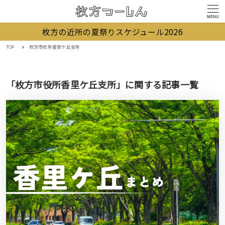
MENU
枚方の近所の夏祭りスケジュール2026
TOP
枚方市役所香里ケ丘支所
「枚方市役所香里ケ丘支所」に関する記事一覧