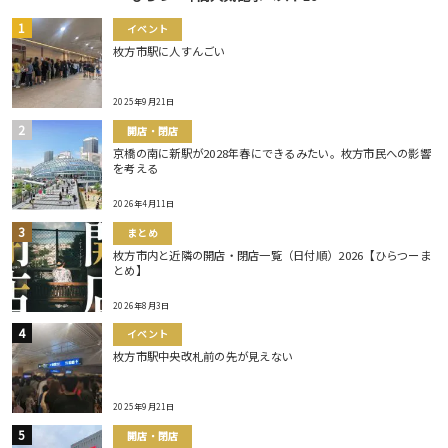
イベント
枚方市駅に人すんごい
2025年9月21日
開店・閉店
京橋の南に新駅が2028年春にできるみたい。枚方市民への影響
を考える
2026年4月11日
まとめ
枚方市内と近隣の開店・閉店一覧（日付順）2026【ひらつーま
とめ】
2026年8月3日
イベント
枚方市駅中央改札前の先が見えない
2025年9月21日
開店・閉店