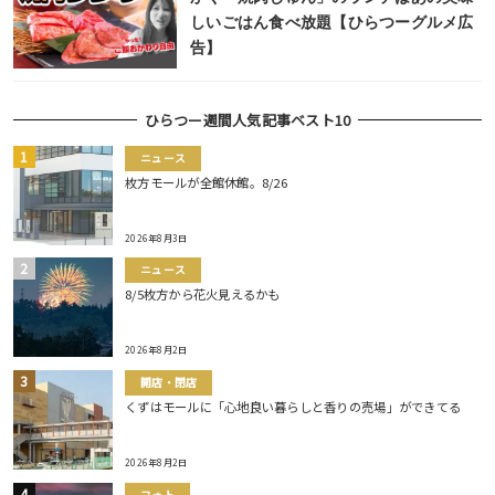
しいごはん食べ放題【ひらつーグルメ広
告】
ひらつー週間人気記事ベスト10
ニュース
枚方モールが全館休館。8/26
2026年8月3日
ニュース
8/5枚方から花火見えるかも
2026年8月2日
開店・閉店
くずはモールに「心地良い暮らしと香りの売場」ができてる
2026年8月2日
フォト