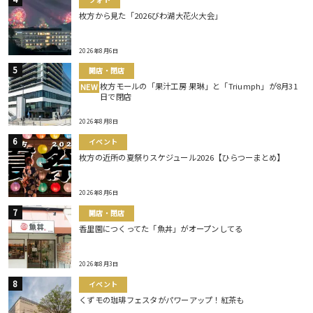
枚方から見た「2026びわ湖大花火大会」
2026年8月6日
開店・閉店
枚方モールの「果汁工房 果琳」と「Triumph」が8月31
NEW
日で閉店
2026年8月8日
イベント
枚方の近所の夏祭りスケジュール2026【ひらつーまとめ】
2026年8月6日
開店・閉店
香里園につくってた「魚丼」がオープンしてる
2026年8月3日
イベント
くずモの珈琲フェスタがパワーアップ！紅茶も