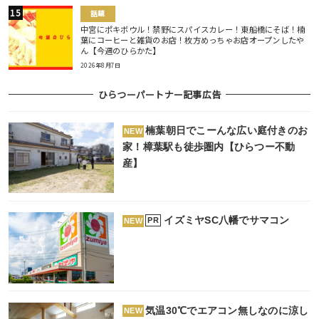
話題
中宮にポキボウル！禁野にスパイスカレー！東船橋にそば！楠
葉にコーヒーと雑貨のお店！枚方めっちゃお店オープンしたや
ん【今週のひらかた】
2026年8月7日
ひらつーパートナー記事広告
楠葉朝日でこーんな広い庭付きのお
NEW
家！樟葉駅も徒歩圏内【ひらつー不動
産】
イズミヤSC八幡でサマコン
PR
NEW
気温30℃でエアコン無しなのに涼し
NEW