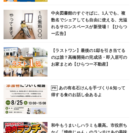
中央図書館のすぐそばに、1人でも、複
数名でシェアしても自由に使える、光溢
れるサロンスペースが新登場！【ひらつ
ー広告】
【ラストワン】最後の1邸を引き当てる
のは誰？高橋開発の完成済・即入居可の
お家まとめ【ひらつー不動産】
あの有名石けんを手づくり&知って
PR
得する食のお話し会あるよ
和牛もうまいしハラミも最高。市役所ち
かく「焼肉じゅん」のランチはあの美味