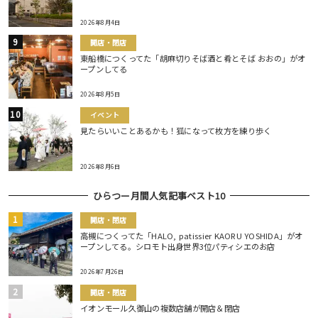
2026年8月4日
開店・閉店
東船橋につくってた「胡麻切りそば酒と肴とそば おおの」がオ
ープンしてる
2026年8月5日
イベント
見たらいいことあるかも！狐になって枚方を練り歩く
2026年8月6日
ひらつー月間人気記事ベスト10
開店・閉店
高槻につくってた「HALO, patissier KAORU YOSHIDA」がオ
ープンしてる。シロモト出身世界3位パティシエのお店
2026年7月26日
開店・閉店
イオンモール久御山の複数店舗が開店＆閉店