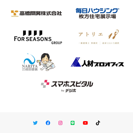
Twitter
Facebook
Instagram
LINE
You Tube
TikTok