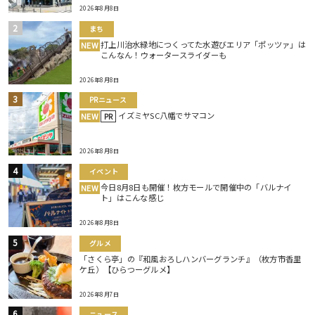
2026年8月8日
まち
打上川治水緑地につくってた水遊びエリア「ポッツァ」は
NEW
こんなん！ウォータースライダーも
2026年8月8日
PRニュース
イズミヤSC八幡でサマコン
NEW
PR
2026年8月8日
イベント
今日8月8日も開催！枚方モールで開催中の「バルナイ
NEW
ト」はこんな感じ
2026年8月8日
グルメ
「さくら亭」の『和風おろしハンバーグランチ』（枚方市香里
ケ丘）【ひらつーグルメ】
2026年8月7日
ニュース