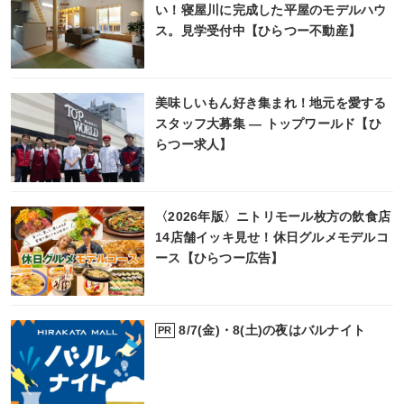
い！寝屋川に完成した平屋のモデルハウ
ス。見学受付中【ひらつー不動産】
美味しいもん好き集まれ！地元を愛する
スタッフ大募集 ― トップワールド【ひ
らつー求人】
〈2026年版〉ニトリモール枚方の飲食店
14店舗イッキ見せ！休日グルメモデルコ
ース【ひらつー広告】
8/7(金)・8(土)の夜はバルナイト
PR