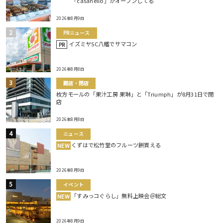
「casaneilo」がオープンしてる
2026年8月9日
PRニュース
イズミヤSC八幡でサマコン
PR
2026年8月8日
開店・閉店
枚方モールの「果汁工房 果琳」と「Triumph」が8月31日で閉
店
2026年8月8日
ニュース
くずはで松竹堂のフルーツ餅買える
NEW
2026年8月9日
イベント
「すみっコぐらし」無料上映会＠総文
NEW
2026年8月9日