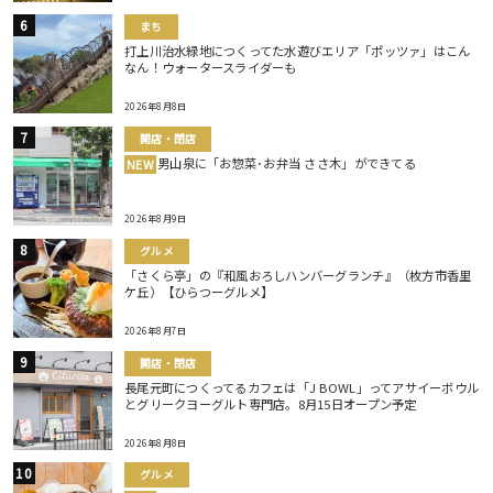
まち
打上川治水緑地につくってた水遊びエリア「ポッツァ」はこん
なん！ウォータースライダーも
2026年8月8日
開店・閉店
男山泉に「お惣菜･お弁当 ささ木」ができてる
NEW
2026年8月9日
グルメ
「さくら亭」の『和風おろしハンバーグランチ』（枚方市香里
ケ丘）【ひらつーグルメ】
2026年8月7日
開店・閉店
長尾元町につくってるカフェは「J BOWL」ってアサイーボウル
とグリークヨーグルト専門店。8月15日オープン予定
2026年8月8日
グルメ