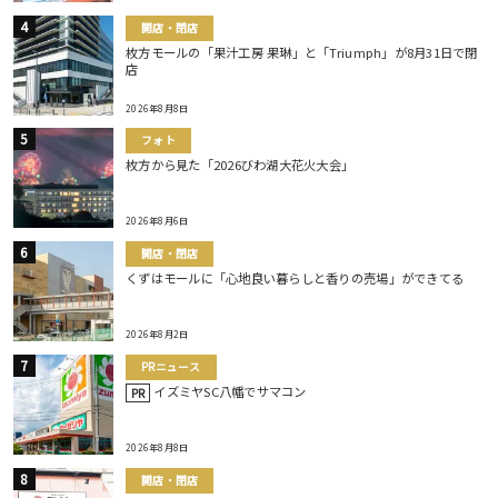
開店・閉店
枚方モールの「果汁工房 果琳」と「Triumph」が8月31日で閉
店
2026年8月8日
フォト
枚方から見た「2026びわ湖大花火大会」
2026年8月6日
開店・閉店
くずはモールに「心地良い暮らしと香りの売場」ができてる
2026年8月2日
PRニュース
イズミヤSC八幡でサマコン
PR
2026年8月8日
開店・閉店