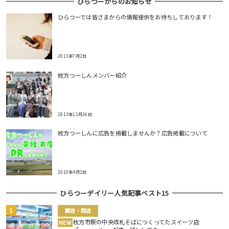
ひらつーからのお知らせ
ひらつーでは皆さまからの情報提供をお待ちしております！
2013年7月2日
枚方つーしんメンバー紹介
2013年11月26日
枚方つーしんに広告を掲載しませんか？広告掲載について
2010年4月2日
ひらつーデイリー人気記事ベスト15
開店・閉店
枚方市駅の中央改札そばにつくってたスイーツ店
NEW