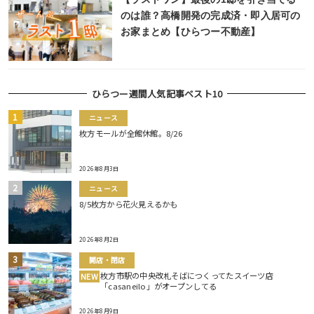
のは誰？高橋開発の完成済・即入居可の
お家まとめ【ひらつー不動産】
ひらつー週間人気記事ベスト10
ニュース
枚方モールが全館休館。8/26
2026年8月3日
ニュース
8/5枚方から花火見えるかも
2026年8月2日
開店・閉店
枚方市駅の中央改札そばにつくってたスイーツ店
NEW
「casaneilo」がオープンしてる
2026年8月9日