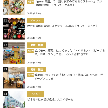
「green商店」の『麹と季節のごちそうプレート』ほか
NEW
（鍵屋別館）【ひらつーグルメ】
2026年8月9日
イベント
枚方の近所の夏祭りスケジュール2026【ひらつーまとめ】
2026年8月6日
開店・閉店
ビバモール寝屋川につくってた「トイザらス・ベビーザら
NEW
ス」がオープンしてる。レジ大行列できてた
2026年8月9日
開店・閉店
香里園につくってた「お好み焼き・鉄板バル とも家」が
NEW
オープンしてる
2026年8月9日
イベント
ビオルネに水遊び広場。スライダーも