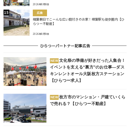
2026年8月8日
広告
楠葉朝日でこーんな広い庭付きのお家！樟葉駅も徒歩圏内【ひ
らつー不動産】
2026年8月9日
ひらつーパートナー記事広告
文化祭の準備が好きだった人集合！
NEW
イベントを支える“裏方”のお仕事―ダス
キンレントオール大阪枚方ステーション
【ひらつー求人】
枚方市のマンション・戸建ていくら
NEW
で売れる？【ひらつー不動産】