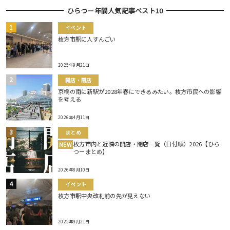
ひらつー年間人気記事ベスト10
イベント
枚方市駅に人すんごい
2025年9月21日
開店・閉店
京橋の南に新駅が2028年春にできるみたい。枚方市民への影響
を考える
2026年4月11日
まとめ
枚方市内と近隣の開店・閉店一覧（日付順）2026【ひら
NEW
つーまとめ】
2026年8月10日
イベント
枚方市駅中央改札前の先が見えない
2025年9月21日