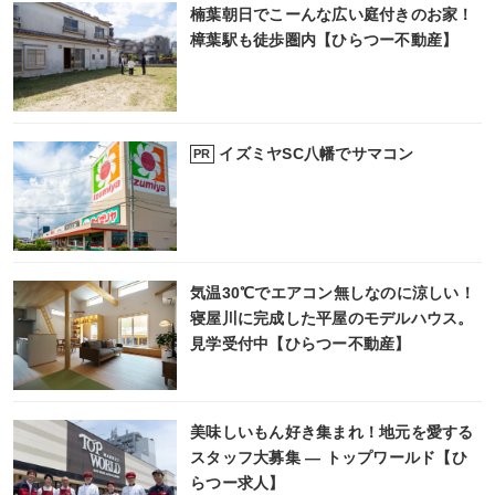
楠葉朝日でこーんな広い庭付きのお家！
樟葉駅も徒歩圏内【ひらつー不動産】
イズミヤSC八幡でサマコン
PR
気温30℃でエアコン無しなのに涼しい！
寝屋川に完成した平屋のモデルハウス。
見学受付中【ひらつー不動産】
美味しいもん好き集まれ！地元を愛する
スタッフ大募集 ― トップワールド【ひ
らつー求人】