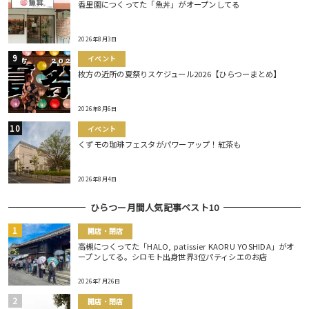
香里園につくってた「魚丼」がオープンしてる
2026年8月3日
イベント
枚方の近所の夏祭りスケジュール2026【ひらつーまとめ】
2026年8月6日
イベント
くずモの珈琲フェスタがパワーアップ！紅茶も
2026年8月4日
ひらつー月間人気記事ベスト10
開店・閉店
高槻につくってた「HALO, patissier KAORU YOSHIDA」がオ
ープンしてる。シロモト出身世界3位パティシエのお店
2026年7月26日
開店・閉店