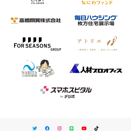
Twitter
Facebook
Instagram
LINE
You Tube
TikTok