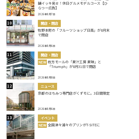
舗イッキ見せ！休日グルメモデルコース【ひ
らつー広告】
2026年8月7日
開店・閉店
牧野本町の「フルーツショップ日高」が8月末
で閉店
2026年8月6日
開店・閉店
枚方モールの「果汁工房 果琳」と
NEW
「Triumph」が8月31日で閉店
2026年8月8日
ニュース
京都のはちみつ専門店がくずモに。3日間限定
2026年8月6日
イベント
全国津々浦々のプリンがT-SITEに
NEW