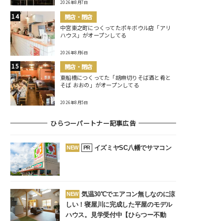
2026年8月7日
開店・閉店
中宮東之町につくってたポキボウル店「アリ
ハウス」がオープンしてる
2026年8月6日
開店・閉店
東船橋につくってた「胡麻切りそば酒と肴と
そば おおの」がオープンしてる
2026年8月5日
ひらつーパートナー記事広告
イズミヤSC八幡でサマコン
NEW
PR
気温30℃でエアコン無しなのに涼
NEW
しい！寝屋川に完成した平屋のモデル
ハウス。見学受付中【ひらつー不動