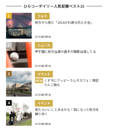
ひらつーデイリー人気記事ベスト15
フォト
枚方から見た「2026びわ湖大花火大会」
2026年8月6日
ニュース
甲子園に枚方出身の選手が複数出場してる
2026年8月7日
イベント
くずモにクッピーラムネカフェ！限定
NEW
りんご飴も
2026年8月7日
イベント
見たらいいことあるかも！狐になって枚方を
練り歩く
2026年8月6日