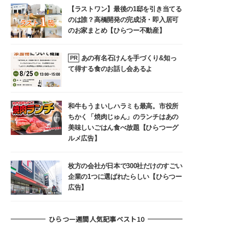
【ラストワン】最後の1邸を引き当てる
のは誰？高橋開発の完成済・即入居可
のお家まとめ【ひらつー不動産】
あの有名石けんを手づくり&知っ
PR
て得する食のお話し会あるよ
和牛もうまいしハラミも最高。市役所
ちかく「焼肉じゅん」のランチはあの
美味しいごはん食べ放題【ひらつーグ
ルメ広告】
枚方の会社が日本で300社だけのすごい
企業の1つに選ばれたらしい【ひらつー
広告】
ひらつー週間人気記事ベスト10