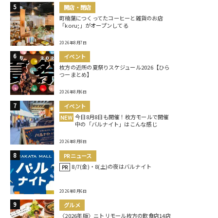
開店・閉店
町楠葉につくってたコーヒーと雑貨のお店
「koru;」がオープンしてる
2026年8月7日
イベント
枚方の近所の夏祭りスケジュール2026【ひら
つーまとめ】
2026年8月6日
イベント
今日8月8日も開催！枚方モールで開催
NEW
中の「バルナイト」はこんな感じ
2026年8月8日
PRニュース
8/7(金)・8(土)の夜はバルナイト
PR
2026年8月6日
グルメ
〈2026年版〉ニトリモール枚方の飲食店14店