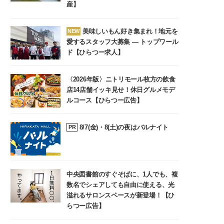
産】
美味しいもん好き集まれ！地元を
NEW
愛するスタッフ大募集 ― トップワール
ド【ひらつー求人】
〈2026年版〉ニトリモール枚方の飲食
店14店舗イッキ見せ！休日グルメモデ
ルコース【ひらつー広告】
8/7(金)・8(土)の夜はバルナイト
PR
中央図書館のすぐそばに、1人でも、複
数名でシェアしても自由に使える、光
溢れるサロンスペースが新登場！【ひ
らつー広告】