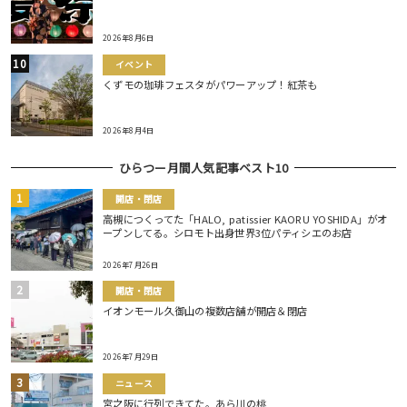
2026年8月6日
イベント
くずモの珈琲フェスタがパワーアップ！紅茶も
2026年8月4日
ひらつー月間人気記事ベスト10
開店・閉店
高槻につくってた「HALO, patissier KAORU YOSHIDA」がオ
ープンしてる。シロモト出身世界3位パティシエのお店
2026年7月26日
開店・閉店
イオンモール久御山の複数店舗が開店＆閉店
2026年7月29日
ニュース
宮之阪に行列できてた。あら川の桃