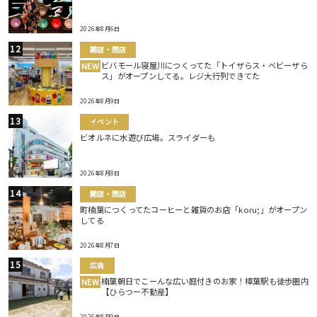
2026年8月6日
開店・閉店
ビバモール寝屋川につくってた「トイザらス・ベビーザら
NEW
ス」がオープンしてる。レジ大行列できてた
2026年8月9日
イベント
ビオルネに水遊び広場。スライダーも
2026年8月8日
開店・閉店
町楠葉につくってたコーヒーと雑貨のお店「koru;」がオープン
してる
2026年8月7日
広告
楠葉朝日でこーんな広い庭付きのお家！樟葉駅も徒歩圏内
NEW
【ひらつー不動産】
2026年8月9日