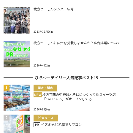
枚方つーしんメンバー紹介
2013年11月26日
枚方つーしんに広告を掲載しませんか？広告掲載について
2010年4月2日
ひらつーデイリー人気記事ベスト15
開店・閉店
枚方市駅の中央改札そばにつくってたスイーツ店
NEW
「casaneilo」がオープンしてる
2026年8月9日
PRニュース
イズミヤSC八幡でサマコン
PR