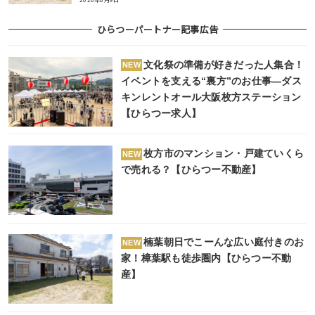
ひらつーパートナー記事広告
文化祭の準備が好きだった人集合！
NEW
イベントを支える“裏方”のお仕事―ダス
キンレントオール大阪枚方ステーション
【ひらつー求人】
枚方市のマンション・戸建ていくら
NEW
で売れる？【ひらつー不動産】
楠葉朝日でこーんな広い庭付きのお
NEW
家！樟葉駅も徒歩圏内【ひらつー不動
産】