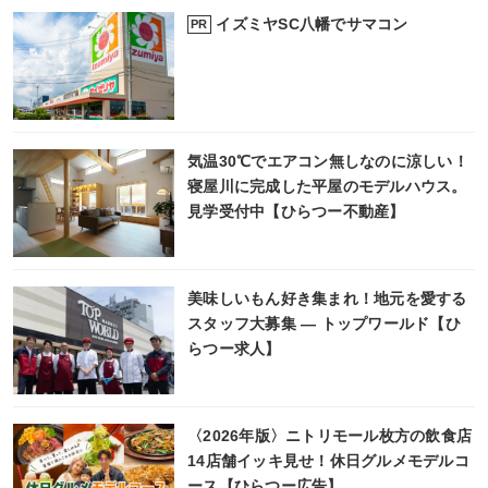
イズミヤSC八幡でサマコン
PR
気温30℃でエアコン無しなのに涼しい！
寝屋川に完成した平屋のモデルハウス。
見学受付中【ひらつー不動産】
美味しいもん好き集まれ！地元を愛する
スタッフ大募集 ― トップワールド【ひ
らつー求人】
〈2026年版〉ニトリモール枚方の飲食店
14店舗イッキ見せ！休日グルメモデルコ
ース【ひらつー広告】