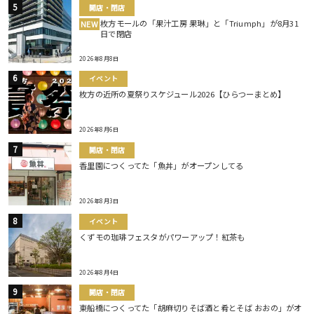
開店・閉店
枚方モールの「果汁工房 果琳」と「Triumph」が8月31
NEW
日で閉店
2026年8月8日
イベント
枚方の近所の夏祭りスケジュール2026【ひらつーまとめ】
2026年8月6日
開店・閉店
香里園につくってた「魚丼」がオープンしてる
2026年8月3日
イベント
くずモの珈琲フェスタがパワーアップ！紅茶も
2026年8月4日
開店・閉店
東船橋につくってた「胡麻切りそば酒と肴とそば おおの」がオ