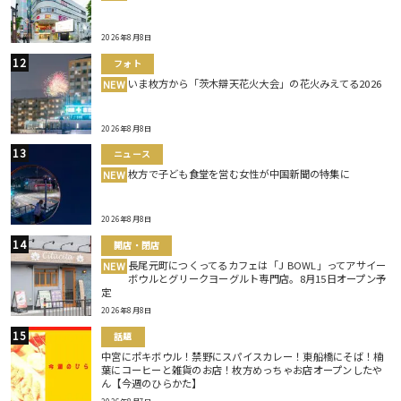
2026年8月8日
フォト
いま枚方から「茨木辯天花火大会」の花火みえてる2026
NEW
2026年8月8日
ニュース
枚方で子ども食堂を営む女性が中国新聞の特集に
NEW
2026年8月8日
開店・閉店
長尾元町につくってるカフェは「J BOWL」ってアサイー
NEW
ボウルとグリークヨーグルト専門店。8月15日オープン予
定
2026年8月8日
話題
中宮にポキボウル！禁野にスパイスカレー！東船橋にそば！楠
葉にコーヒーと雑貨のお店！枚方めっちゃお店オープンしたや
ん【今週のひらかた】