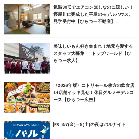
気温30℃でエアコン無しなのに涼しい！
寝屋川に完成した平屋のモデルハウス。
見学受付中【ひらつー不動産】
美味しいもん好き集まれ！地元を愛する
スタッフ大募集 ― トップワールド【ひ
らつー求人】
〈2026年版〉ニトリモール枚方の飲食店
14店舗イッキ見せ！休日グルメモデルコ
ース【ひらつー広告】
8/7(金)・8(土)の夜はバルナイト
PR