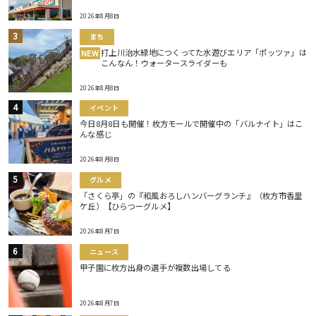
2026年8月8日
まち
打上川治水緑地につくってた水遊びエリア「ポッツァ」は
NEW
こんなん！ウォータースライダーも
2026年8月8日
イベント
今日8月8日も開催！枚方モールで開催中の「バルナイト」はこ
んな感じ
2026年8月8日
グルメ
「さくら亭」の『和風おろしハンバーグランチ』（枚方市香里
ケ丘）【ひらつーグルメ】
2026年8月7日
ニュース
甲子園に枚方出身の選手が複数出場してる
2026年8月7日