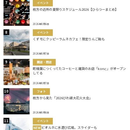
イベント
枚方の近所の夏祭りスケジュール2026【ひらつーまとめ】
2026年8月6日
イベント
くずモにクッピーラムネカフェ！限定りんご飴も
2026年8月7日
開店・閉店
町楠葉につくってたコーヒーと雑貨のお店「koru;」がオープン
してる
2026年8月7日
フォト
枚方から見た「2026びわ湖大花火大会」
2026年8月6日
イベント
ビオルネに水遊び広場。スライダーも
NEW