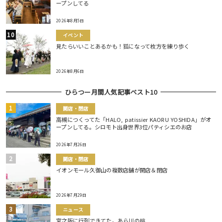
ープンしてる
2026年8月5日
イベント
見たらいいことあるかも！狐になって枚方を練り歩く
2026年8月6日
ひらつー月間人気記事ベスト10
開店・閉店
高槻につくってた「HALO, patissier KAORU YOSHIDA」がオ
ープンしてる。シロモト出身世界3位パティシエのお店
2026年7月26日
開店・閉店
イオンモール久御山の複数店舗が開店＆閉店
2026年7月29日
ニュース
宮之阪に行列できてた。あら川の桃