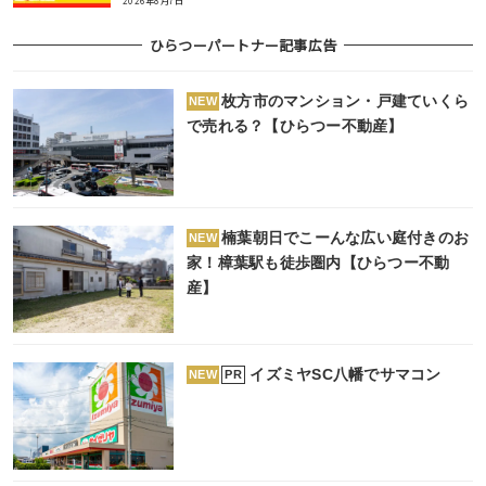
2026年8月7日
ひらつーパートナー記事広告
枚方市のマンション・戸建ていくら
NEW
で売れる？【ひらつー不動産】
楠葉朝日でこーんな広い庭付きのお
NEW
家！樟葉駅も徒歩圏内【ひらつー不動
産】
イズミヤSC八幡でサマコン
PR
NEW