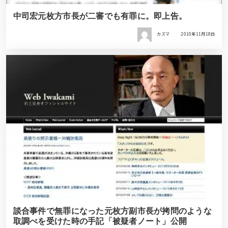
中司宏元枚方市長が二審でも有罪に。即上告。
カズマ
2010年11月18日
談合事件で無罪になった元枚方副市長が拷問のような
取調べを受けた時の手記「被疑者ノート」公開