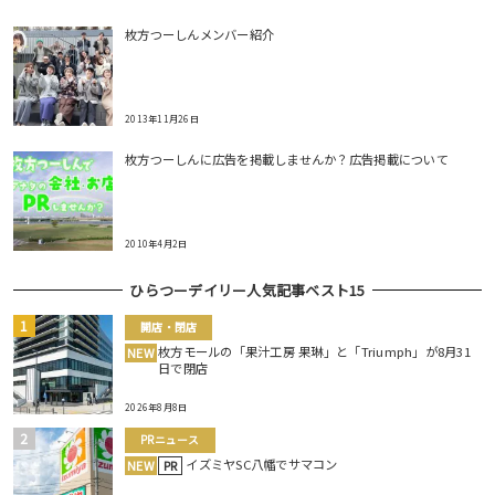
枚方つーしんメンバー紹介
2013年11月26日
枚方つーしんに広告を掲載しませんか？広告掲載について
2010年4月2日
ひらつーデイリー人気記事ベスト15
開店・閉店
枚方モールの「果汁工房 果琳」と「Triumph」が8月31
NEW
日で閉店
2026年8月8日
PRニュース
イズミヤSC八幡でサマコン
NEW
PR