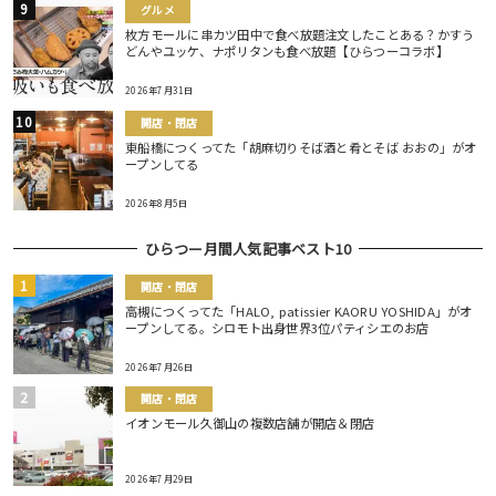
グルメ
枚方モールに串カツ田中で食べ放題注文したことある？かすう
どんやユッケ、ナポリタンも食べ放題【ひらつーコラボ】
2026年7月31日
開店・閉店
東船橋につくってた「胡麻切りそば酒と肴とそば おおの」がオ
ープンしてる
2026年8月5日
ひらつー月間人気記事ベスト10
開店・閉店
高槻につくってた「HALO, patissier KAORU YOSHIDA」がオ
ープンしてる。シロモト出身世界3位パティシエのお店
2026年7月26日
開店・閉店
イオンモール久御山の複数店舗が開店＆閉店
2026年7月29日