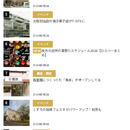
2026年8月2日
イベント
大阪初出店の焼き菓子店がT-SITEに
2026年8月1日
イベント
枚方の近所の夏祭りスケジュール2026【ひらつーまと
NEW
め】
2026年8月6日
開店・閉店
香里園につくってた「魚丼」がオープンしてる
2026年8月3日
イベント
くずモの珈琲フェスタがパワーアップ！紅茶も
2026年8月4日