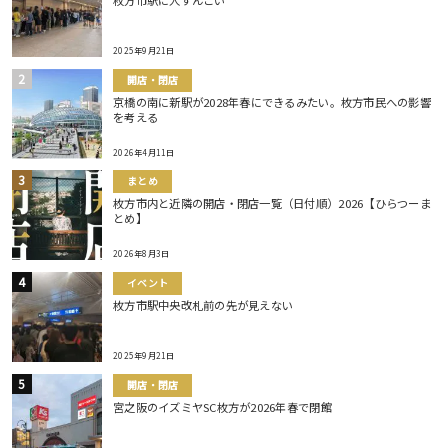
2025年9月21日
開店・閉店
京橋の南に新駅が2028年春にできるみたい。枚方市民への影響
を考える
2026年4月11日
まとめ
枚方市内と近隣の開店・閉店一覧（日付順）2026【ひらつーま
とめ】
2026年8月3日
イベント
枚方市駅中央改札前の先が見えない
2025年9月21日
開店・閉店
宮之阪のイズミヤSC枚方が2026年春で閉館