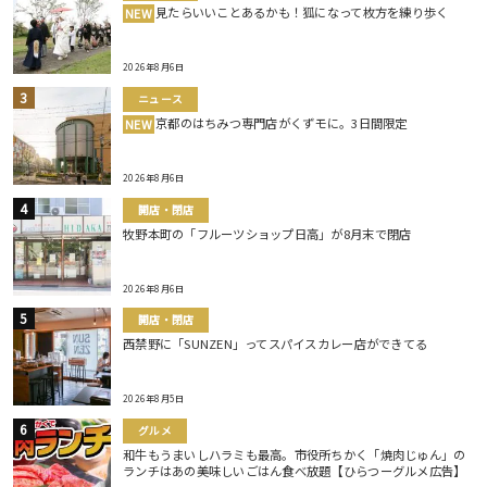
見たらいいことあるかも！狐になって枚方を練り歩く
NEW
2026年8月6日
ニュース
京都のはちみつ専門店がくずモに。3日間限定
NEW
2026年8月6日
開店・閉店
牧野本町の「フルーツショップ日高」が8月末で閉店
2026年8月6日
開店・閉店
西禁野に「SUNZEN」ってスパイスカレー店ができてる
2026年8月5日
グルメ
和牛もうまいしハラミも最高。市役所ちかく「焼肉じゅん」の
ランチはあの美味しいごはん食べ放題【ひらつーグルメ広告】