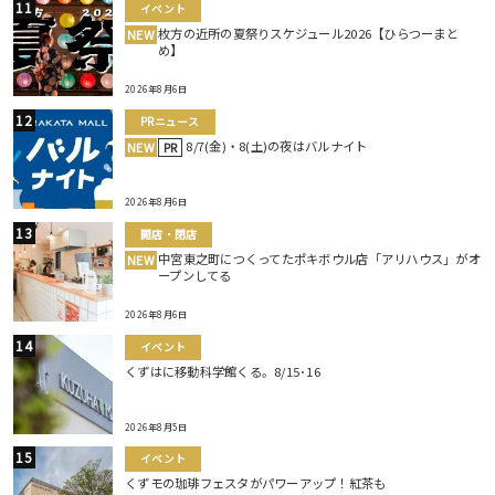
イベント
枚方の近所の夏祭りスケジュール2026【ひらつーまと
NEW
め】
2026年8月6日
PRニュース
8/7(金)・8(土)の夜はバルナイト
NEW
PR
2026年8月6日
開店・閉店
中宮東之町につくってたポキボウル店「アリハウス」がオ
NEW
ープンしてる
2026年8月6日
イベント
くずはに移動科学館くる。8/15･16
2026年8月5日
イベント
くずモの珈琲フェスタがパワーアップ！紅茶も