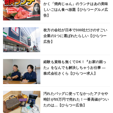
かく「焼肉じゅん」のランチはあの美味
しいごはん食べ放題【ひらつーグルメ広
告】
枚方の会社が日本で300社だけのすごい
企業の1つに選ばれたらしい【ひらつー
広告】
経験も資格も無くてOK！『お家の困っ
た』をなんでも解決しちゃうお仕事 ―
株式会社さくら【ひらつー求人】
汚れたバッグに使ってなかったアクセや
時計が55万円で売れた！一番高値がつい
たのは…【ひらつー広告】