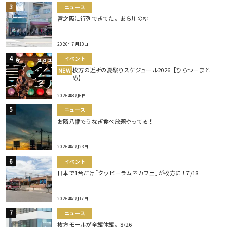
ニュース
宮之阪に行列できてた。あら川の桃
2026年7月10日
イベント
枚方の近所の夏祭りスケジュール2026【ひらつーまと
NEW
め】
2026年8月6日
ニュース
お隣八幡でうなぎ食べ放題やってる！
2026年7月23日
イベント
日本で1台だけ｢クッピーラムネカフェ｣が枚方に！7/18
2026年7月17日
ニュース
枚方モールが全館休館。8/26