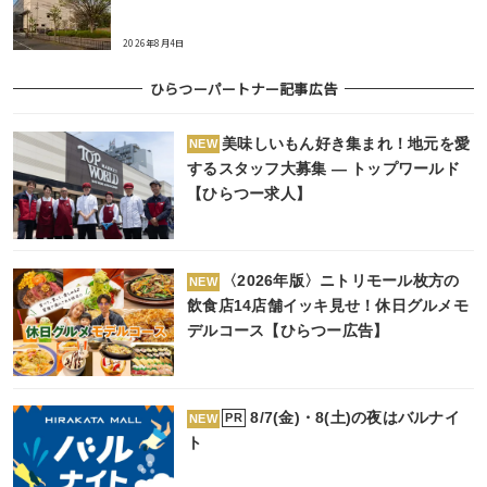
2026年8月4日
ひらつーパートナー記事広告
美味しいもん好き集まれ！地元を愛
NEW
するスタッフ大募集 ― トップワールド
【ひらつー求人】
〈2026年版〉ニトリモール枚方の
NEW
飲食店14店舗イッキ見せ！休日グルメモ
デルコース【ひらつー広告】
8/7(金)・8(土)の夜はバルナイ
PR
NEW
ト