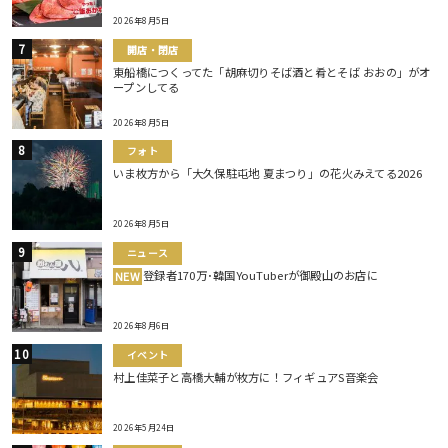
2026年8月5日
開店・閉店
東船橋につくってた「胡麻切りそば酒と肴とそば おおの」がオ
ープンしてる
2026年8月5日
フォト
いま枚方から「大久保駐屯地 夏まつり」の花火みえてる2026
2026年8月5日
ニュース
登録者170万･韓国YouTuberが御殿山のお店に
NEW
2026年8月6日
イベント
村上佳菜子と高橋大輔が枚方に！フィギュアS音楽会
2026年5月24日