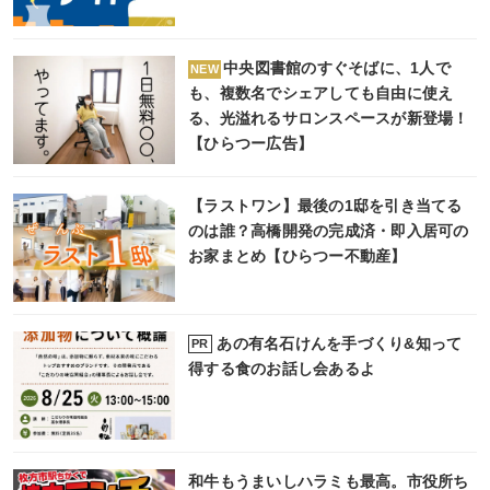
中央図書館のすぐそばに、1人で
NEW
も、複数名でシェアしても自由に使え
る、光溢れるサロンスペースが新登場！
【ひらつー広告】
【ラストワン】最後の1邸を引き当てる
のは誰？高橋開発の完成済・即入居可の
お家まとめ【ひらつー不動産】
あの有名石けんを手づくり&知って
PR
得する食のお話し会あるよ
和牛もうまいしハラミも最高。市役所ち