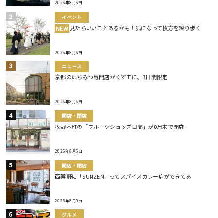
2026年8月6日
イベント
見たらいいことあるかも！狐になって枚方を練り歩く
NEW
2026年8月6日
ニュース
京都のはちみつ専門店がくずモに。3日間限定
2026年8月6日
開店・閉店
牧野本町の「フルーツショップ日高」が8月末で閉店
2026年8月6日
開店・閉店
西禁野に「SUNZEN」ってスパイスカレー店ができてる
2026年8月5日
グルメ