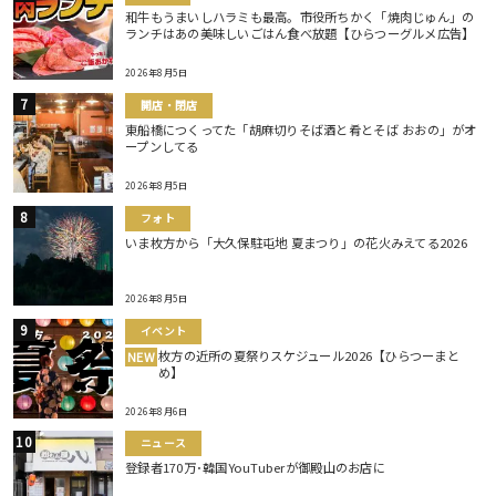
和牛もうまいしハラミも最高。市役所ちかく「焼肉じゅん」の
ランチはあの美味しいごはん食べ放題【ひらつーグルメ広告】
2026年8月5日
開店・閉店
東船橋につくってた「胡麻切りそば酒と肴とそば おおの」がオ
ープンしてる
2026年8月5日
フォト
いま枚方から「大久保駐屯地 夏まつり」の花火みえてる2026
2026年8月5日
イベント
枚方の近所の夏祭りスケジュール2026【ひらつーまと
NEW
め】
2026年8月6日
ニュース
登録者170万･韓国YouTuberが御殿山のお店に