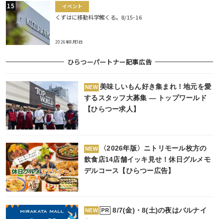
イベント
くずはに移動科学館くる。8/15･16
2026年8月5日
ひらつーパートナー記事広告
美味しいもん好き集まれ！地元を愛
NEW
するスタッフ大募集 ― トップワールド
【ひらつー求人】
〈2026年版〉ニトリモール枚方の
NEW
飲食店14店舗イッキ見せ！休日グルメモ
デルコース【ひらつー広告】
8/7(金)・8(土)の夜はバルナイ
PR
NEW