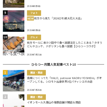
2026年8月4日
フォト
枚方から見た「2026びわ湖大花火大会」
NEW
2026年8月6日
グルメ
枚方モールに串カツ田中で食べ放題注文したことある？かすう
どんやユッケ、ナポリタンも食べ放題【ひらつーコラボ】
2026年7月31日
ひらつー月間人気記事ベスト10
開店・閉店
高槻につくってた「HALO, patissier KAORU YOSHIDA」がオ
ープンしてる。シロモト出身世界3位パティシエのお店
2026年7月26日
開店・閉店
イオンモール久御山の複数店舗が開店＆閉店