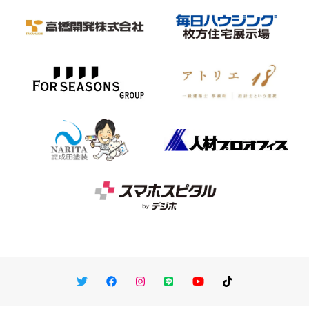
Twitter
Facebook
Instagram
LINE
You Tube
TikTok