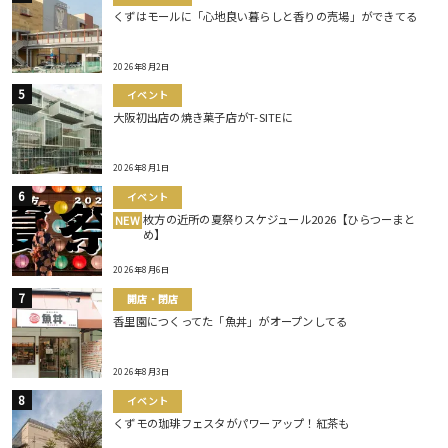
くずはモールに「心地良い暮らしと香りの売場」ができてる
2026年8月2日
イベント
大阪初出店の焼き菓子店がT-SITEに
2026年8月1日
イベント
枚方の近所の夏祭りスケジュール2026【ひらつーまと
NEW
め】
2026年8月6日
開店・閉店
香里園につくってた「魚丼」がオープンしてる
2026年8月3日
イベント
くずモの珈琲フェスタがパワーアップ！紅茶も