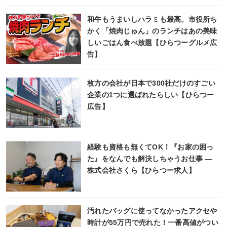
和牛もうまいしハラミも最高。市役所ち
かく「焼肉じゅん」のランチはあの美味
しいごはん食べ放題【ひらつーグルメ広
告】
枚方の会社が日本で300社だけのすごい
企業の1つに選ばれたらしい【ひらつー
広告】
経験も資格も無くてOK！『お家の困っ
た』をなんでも解決しちゃうお仕事 ―
株式会社さくら【ひらつー求人】
汚れたバッグに使ってなかったアクセや
時計が55万円で売れた！一番高値がつい