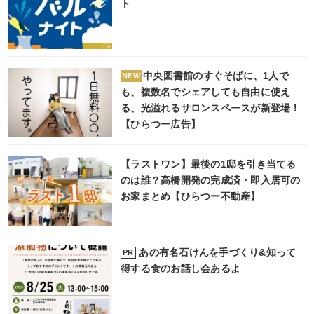
ト
中央図書館のすぐそばに、1人で
NEW
も、複数名でシェアしても自由に使え
る、光溢れるサロンスペースが新登場！
【ひらつー広告】
【ラストワン】最後の1邸を引き当てる
のは誰？高橋開発の完成済・即入居可の
お家まとめ【ひらつー不動産】
あの有名石けんを手づくり&知って
PR
得する食のお話し会あるよ