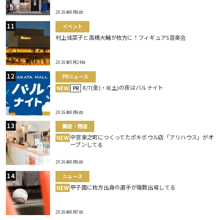
2026年8月6日
イベント
村上佳菜子と高橋大輔が枚方に！フィギュアS音楽会
2026年5月24日
PRニュース
8/7(金)・8(土)の夜はバルナイト
NEW
PR
2026年8月6日
開店・閉店
中宮東之町につくってたポキボウル店「アリハウス」がオ
NEW
ープンしてる
2026年8月6日
ニュース
甲子園に枚方出身の選手が複数出場してる
NEW
2026年8月7日