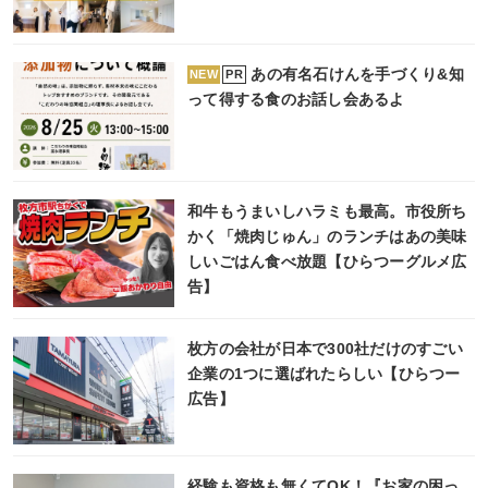
あの有名石けんを手づくり&知
PR
NEW
って得する食のお話し会あるよ
和牛もうまいしハラミも最高。市役所ち
かく「焼肉じゅん」のランチはあの美味
しいごはん食べ放題【ひらつーグルメ広
告】
枚方の会社が日本で300社だけのすごい
企業の1つに選ばれたらしい【ひらつー
広告】
経験も資格も無くてOK！『お家の困っ