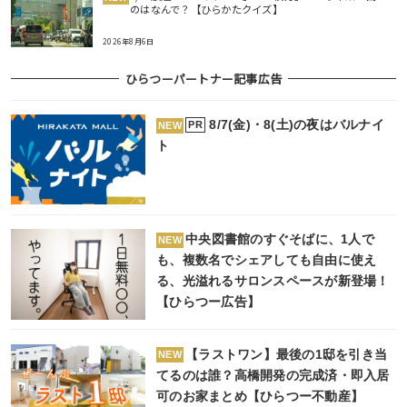
のはなんで？【ひらかたクイズ】
2026年8月6日
ひらつーパートナー記事広告
8/7(金)・8(土)の夜はバルナイ
PR
NEW
ト
中央図書館のすぐそばに、1人で
NEW
も、複数名でシェアしても自由に使え
る、光溢れるサロンスペースが新登場！
【ひらつー広告】
【ラストワン】最後の1邸を引き当
NEW
てるのは誰？高橋開発の完成済・即入居
可のお家まとめ【ひらつー不動産】