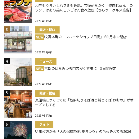
和牛もうまいしハラミも最高。市役所ちかく「焼肉じゅん」の
ランチはあの美味しいごはん食べ放題【ひらつーグルメ広告】
2026年8月5日
開店・閉店
牧野本町の「フルーツショップ日高」が8月末で閉店
NEW
2026年8月6日
ニュース
京都のはちみつ専門店がくずモに。3日間限定
NEW
2026年8月6日
開店・閉店
東船橋につくってた「胡麻切りそば酒と肴とそば おおの」がオ
ープンしてる
2026年8月5日
フォト
いま枚方から「大久保駐屯地 夏まつり」の花火みえてる2026