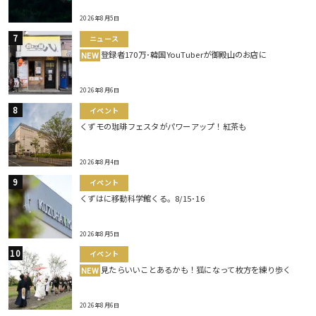
2026年8月5日
ニュース
登録者170万･韓国YouTuberが御殿山のお店に
NEW
2026年8月6日
イベント
くずモの珈琲フェスタがパワーアップ！紅茶も
2026年8月4日
イベント
くずはに移動科学館くる。8/15･16
2026年8月5日
イベント
見たらいいことあるかも！狐になって枚方を練り歩く
NEW
2026年8月6日