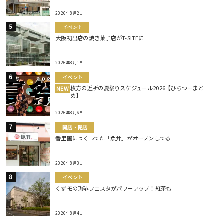
2026年8月2日
イベント
大阪初出店の焼き菓子店がT-SITEに
2026年8月1日
イベント
枚方の近所の夏祭りスケジュール2026【ひらつーまと
NEW
め】
2026年8月6日
開店・閉店
香里園につくってた「魚丼」がオープンしてる
2026年8月3日
イベント
くずモの珈琲フェスタがパワーアップ！紅茶も
2026年8月4日