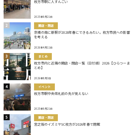
枚方市駅に人すんごい
2025年9月21日
開店・閉店
京橋の南に新駅が2028年春にできるみたい。枚方市民への影響
を考える
2026年4月11日
まとめ
枚方市内と近隣の開店・閉店一覧（日付順）2026【ひらつーま
とめ】
2026年8月3日
イベント
枚方市駅中央改札前の先が見えない
2025年9月21日
開店・閉店
宮之阪のイズミヤSC枚方が2026年春で閉館