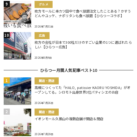
グルメ
枚方モールに串カツ田中で食べ放題注文したことある？かすう
どんやユッケ、ナポリタンも食べ放題【ひらつーコラボ】
2026年7月31日
広告
枚方の会社が日本で300社だけのすごい企業の1つに選ばれたら
しい【ひらつー広告】
2026年8月4日
ひらつー月間人気記事ベスト10
開店・閉店
高槻につくってた「HALO, patissier KAORU YOSHIDA」がオ
ープンしてる。シロモト出身世界3位パティシエのお店
2026年7月26日
開店・閉店
イオンモール久御山の複数店舗が開店＆閉店
2026年7月29日