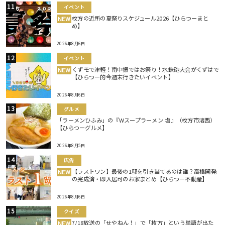
イベント
枚方の近所の夏祭りスケジュール2026【ひらつーまと
NEW
め】
2026年8月6日
イベント
くずモで津軽！南中振ではお祭り！水鉄砲大会がくずはで
NEW
【ひらつー的今週末行きたいイベント】
2026年8月6日
グルメ
「ラーメンひふみ」の『Wスープラーメン 塩』（枚方市渚西）
【ひらつーグルメ】
2026年8月5日
広告
【ラストワン】最後の1邸を引き当てるのは誰？高橋開発
NEW
の完成済・即入居可のお家まとめ【ひらつー不動産】
2026年8月6日
クイズ
7/18放送の「せやねん！」で「枚方」という単語が出た
NEW