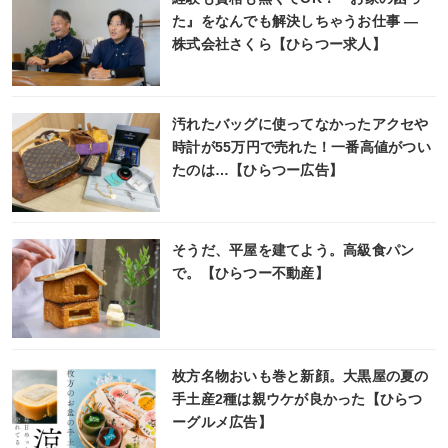
た』をなんでも解決しちゃうお仕事 ―
株式会社さくら【ひらつー求人】
汚れたバッグに使ってなかったアクセや
時計が55万円で売れた！一番高値がつい
たのは…【ひらつー広告】
そうだ、平屋を建てよう。高級食パン
で。【ひらつー不動産】
枚方名物おいも巻と新顔。大黒屋の夏の
手土産2種は親ウケが良かった【ひらつ
ーグルメ広告】