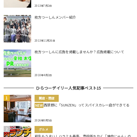
2013年7月2日
枚方つーしんメンバー紹介
2013年11月26日
枚方つーしんに広告を掲載しませんか？広告掲載について
2010年4月2日
ひらつーデイリー人気記事ベスト15
開店・閉店
西禁野に「SUNZEN」ってスパイスカレー店ができてる
NEW
2026年8月5日
グルメ
和牛もうまいしハラミも最高。市役所ちかく「焼肉じゅん」の