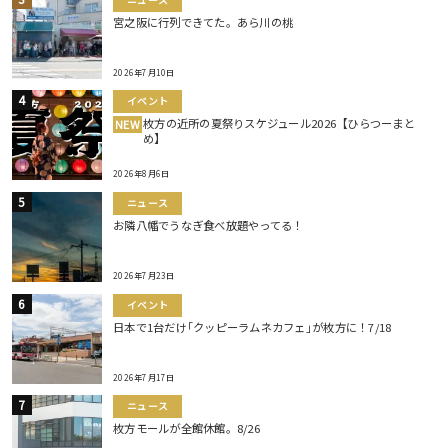
宮之阪に行列できてた。あら川の桃
2026年7月10日
イベント
枚方の近所の夏祭りスケジュール2026【ひらつーまと
NEW
め】
2026年8月6日
ニュース
お隣八幡でうなぎ食べ放題やってる！
2026年7月23日
イベント
日本で1台だけ｢クッピーラムネカフェ｣が枚方に！7/18
2026年7月17日
ニュース
枚方モールが全館休館。8/26