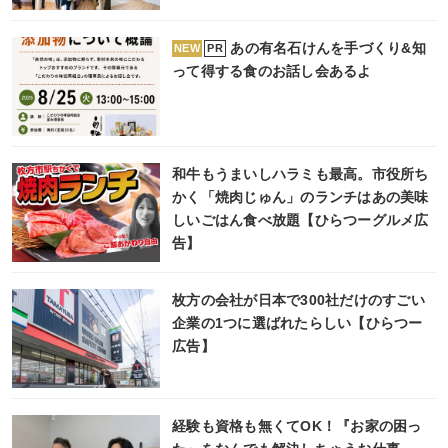
あの有名石けんを手づくり&知
PR
NEW
って得する食のお話し会あるよ
和牛もうまいしハラミも最高。市役所ち
かく「焼肉じゅん」のランチはあの美味
しいごはん食べ放題【ひらつーグルメ広
告】
枚方の会社が日本で300社だけのすごい
企業の1つに選ばれたらしい【ひらつー
広告】
経験も資格も無くてOK！『お家の困っ