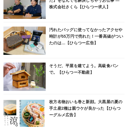
た』をなんでも解決しちゃうお仕事 ―
株式会社さくら【ひらつー求人】
汚れたバッグに使ってなかったアクセや
時計が55万円で売れた！一番高値がつい
たのは…【ひらつー広告】
そうだ、平屋を建てよう。高級食パン
で。【ひらつー不動産】
枚方名物おいも巻と新顔。大黒屋の夏の
手土産2種は親ウケが良かった【ひらつ
ーグルメ広告】