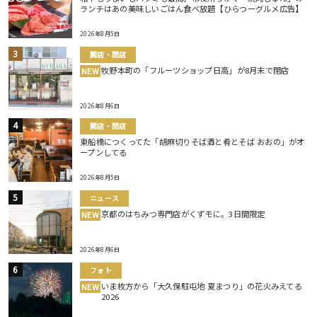
ランチはあの美味しいごはん食べ放題【ひらつーグルメ広告】
2026年8月5日
開店・閉店
牧野本町の「フルーツショップ日高」が8月末で閉店
NEW
2026年8月6日
開店・閉店
東船橋につくってた「胡麻切りそば酒と肴とそば おおの」がオ
ープンしてる
2026年8月5日
ニュース
京都のはちみつ専門店がくずモに。3日間限定
NEW
2026年8月6日
フォト
いま枚方から「大久保駐屯地 夏まつり」の花火みえてる
NEW
2026