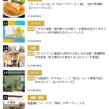
「ラーメンひふみ」の『Wスープラーメン 塩』（枚方市渚西）
【ひらつーグルメ】
2026年8月5日
イベント
くずモで津軽！南中振ではお祭り！水鉄砲大会がくずはで
NEW
【ひらつー的今週末行きたいイベント】
2026年8月6日
広告
【ラストワン】最後の1邸を引き当てるのは誰？高橋開発
NEW
の完成済・即入居可のお家まとめ【ひらつー不動産】
2026年8月6日
クイズ
7/18放送の「せやねん！」で「枚方」という単語が出た
NEW
のはなんで？【ひらかたクイズ】
2026年8月6日
開店・閉店
香里園につくってた「魚丼」がオープンしてる