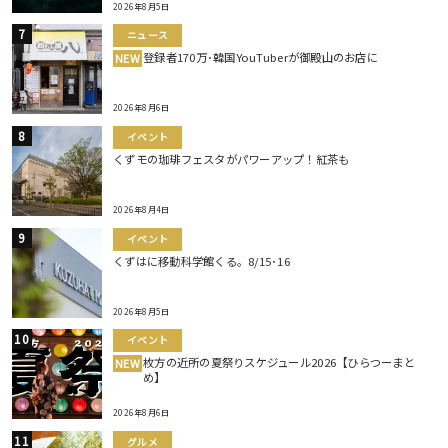
2026年8月5日
ニュース
登録者170万･韓国YouTuberが御殿山のお店に
NEW
2026年8月6日
イベント
くずモの珈琲フェスタがパワーアップ！紅茶も
2026年8月4日
イベント
くずはに移動科学館くる。8/15･16
2026年8月5日
イベント
枚方の近所の夏祭りスケジュール2026【ひらつーまと
NEW
め】
2026年8月6日
グルメ