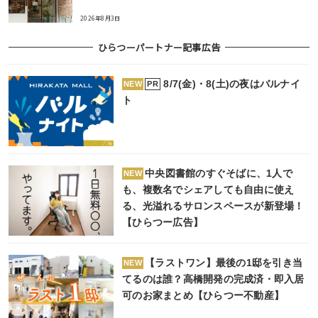
2026年8月3日
ひらつーパートナー記事広告
8/7(金)・8(土)の夜はバルナイ
PR
NEW
ト
中央図書館のすぐそばに、1人で
NEW
も、複数名でシェアしても自由に使え
る、光溢れるサロンスペースが新登場！
【ひらつー広告】
【ラストワン】最後の1邸を引き当
NEW
てるのは誰？高橋開発の完成済・即入居
可のお家まとめ【ひらつー不動産】