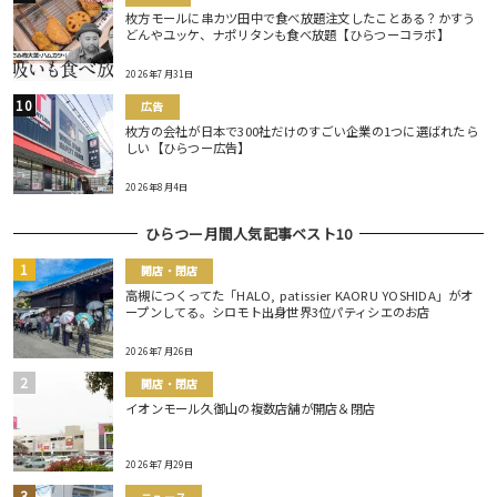
枚方モールに串カツ田中で食べ放題注文したことある？かすう
どんやユッケ、ナポリタンも食べ放題【ひらつーコラボ】
2026年7月31日
広告
枚方の会社が日本で300社だけのすごい企業の1つに選ばれたら
しい【ひらつー広告】
2026年8月4日
ひらつー月間人気記事ベスト10
開店・閉店
高槻につくってた「HALO, patissier KAORU YOSHIDA」がオ
ープンしてる。シロモト出身世界3位パティシエのお店
2026年7月26日
開店・閉店
イオンモール久御山の複数店舗が開店＆閉店
2026年7月29日
ニュース