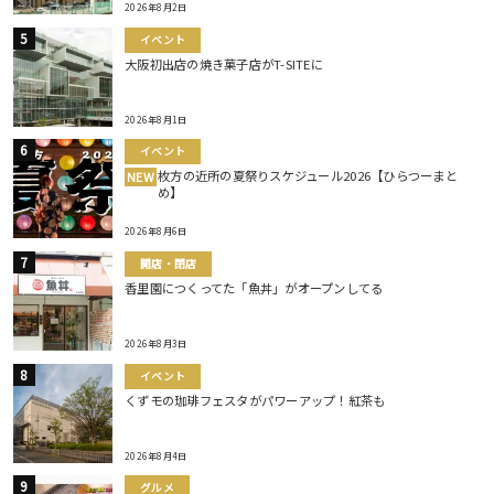
2026年8月2日
イベント
大阪初出店の焼き菓子店がT-SITEに
2026年8月1日
イベント
枚方の近所の夏祭りスケジュール2026【ひらつーまと
NEW
め】
2026年8月6日
開店・閉店
香里園につくってた「魚丼」がオープンしてる
2026年8月3日
イベント
くずモの珈琲フェスタがパワーアップ！紅茶も
2026年8月4日
グルメ