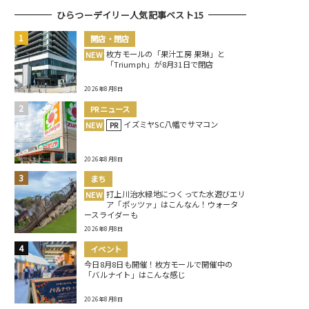
ひらつーデイリー人気記事ベスト15
開店・閉店
枚方モールの「果汁工房 果琳」と
NEW
「Triumph」が8月31日で閉店
2026年8月8日
PRニュース
イズミヤSC八幡でサマコン
NEW
PR
2026年8月8日
まち
打上川治水緑地につくってた水遊びエリ
NEW
ア「ポッツァ」はこんなん！ウォータ
ースライダーも
2026年8月8日
イベント
今日8月8日も開催！枚方モールで開催中の
「バルナイト」はこんな感じ
2026年8月8日