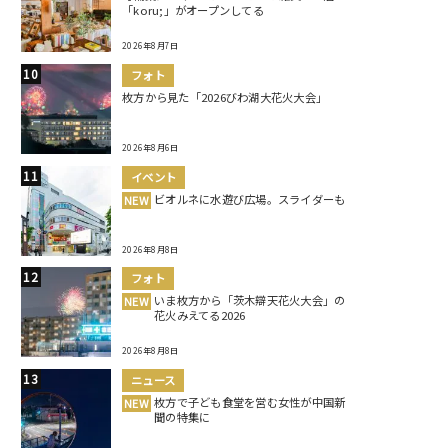
「koru;」がオープンしてる
2026年8月7日
フォト
枚方から見た「2026びわ湖大花火大会」
2026年8月6日
イベント
ビオルネに水遊び広場。スライダーも
NEW
2026年8月8日
フォト
いま枚方から「茨木辯天花火大会」の
NEW
花火みえてる2026
2026年8月8日
ニュース
枚方で子ども食堂を営む女性が中国新
NEW
聞の特集に