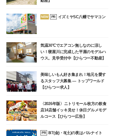
動産】
イズミヤSC八幡でサマコン
NEW
PR
気温30℃でエアコン無しなのに涼し
い！寝屋川に完成した平屋のモデルハ
ウス。見学受付中【ひらつー不動産】
美味しいもん好き集まれ！地元を愛す
るスタッフ大募集 ― トップワールド
【ひらつー求人】
〈2026年版〉ニトリモール枚方の飲食
店14店舗イッキ見せ！休日グルメモデ
ルコース【ひらつー広告】
8/7(金)・8(土)の夜はバルナイト
PR