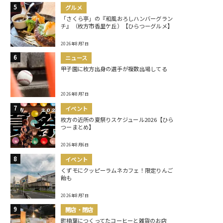
グルメ
「さくら亭」の『和風おろしハンバーグラン
チ』（枚方市香里ケ丘）【ひらつーグルメ】
2026年8月7日
ニュース
甲子園に枚方出身の選手が複数出場してる
2026年8月7日
イベント
枚方の近所の夏祭りスケジュール2026【ひら
つーまとめ】
2026年8月6日
イベント
くずモにクッピーラムネカフェ！限定りんご
飴も
2026年8月7日
開店・閉店
町楠葉につくってたコーヒーと雑貨のお店