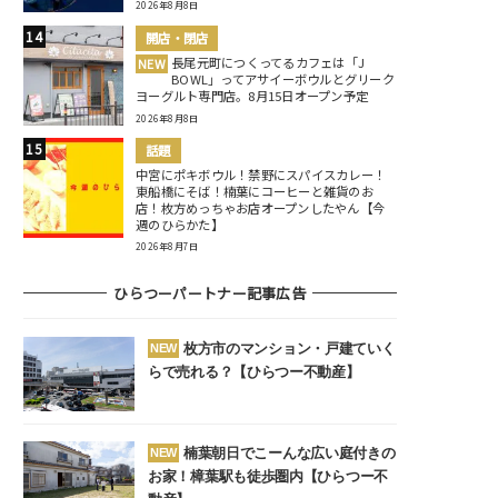
2026年8月8日
開店・閉店
長尾元町につくってるカフェは「J
NEW
BOWL」ってアサイーボウルとグリーク
ヨーグルト専門店。8月15日オープン予定
2026年8月8日
話題
中宮にポキボウル！禁野にスパイスカレー！
東船橋にそば！楠葉にコーヒーと雑貨のお
店！枚方めっちゃお店オープンしたやん【今
週のひらかた】
2026年8月7日
ひらつーパートナー記事広告
枚方市のマンション・戸建ていく
NEW
らで売れる？【ひらつー不動産】
楠葉朝日でこーんな広い庭付きの
NEW
お家！樟葉駅も徒歩圏内【ひらつー不