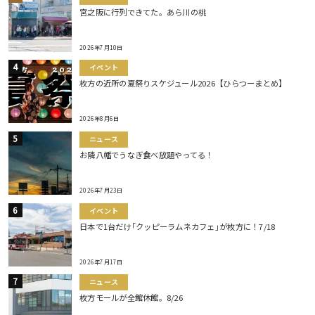
宮之阪に行列できてた。あら川の桃
2026年7月10日
イベント
枚方の近所の夏祭りスケジュール2026【ひらつーまとめ】
2026年8月6日
ニュース
お隣八幡でうなぎ食べ放題やってる！
2026年7月23日
イベント
日本で1台だけ｢クッピーラムネカフェ｣が枚方に！7/18
2026年7月17日
ニュース
枚方モールが全館休館。8/26