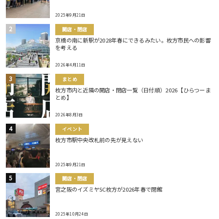
2025年9月21日
開店・閉店
京橋の南に新駅が2028年春にできるみたい。枚方市民への影響
を考える
2026年4月11日
まとめ
枚方市内と近隣の開店・閉店一覧（日付順）2026【ひらつーま
とめ】
2026年8月3日
イベント
枚方市駅中央改札前の先が見えない
2025年9月21日
開店・閉店
宮之阪のイズミヤSC枚方が2026年春で閉館
2025年10月24日