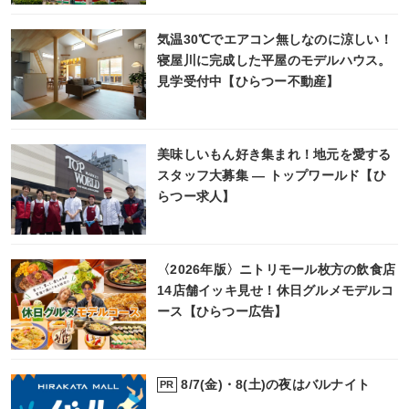
気温30℃でエアコン無しなのに涼しい！
寝屋川に完成した平屋のモデルハウス。
見学受付中【ひらつー不動産】
美味しいもん好き集まれ！地元を愛する
スタッフ大募集 ― トップワールド【ひ
らつー求人】
〈2026年版〉ニトリモール枚方の飲食店
14店舗イッキ見せ！休日グルメモデルコ
ース【ひらつー広告】
8/7(金)・8(土)の夜はバルナイト
PR