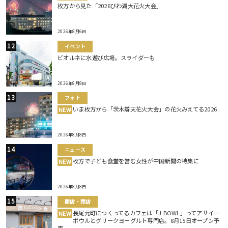
枚方から見た「2026びわ湖大花火大会」
2026年8月6日
イベント
ビオルネに水遊び広場。スライダーも
2026年8月8日
フォト
いま枚方から「茨木辯天花火大会」の花火みえてる2026
NEW
2026年8月8日
ニュース
枚方で子ども食堂を営む女性が中国新聞の特集に
NEW
2026年8月8日
開店・閉店
長尾元町につくってるカフェは「J BOWL」ってアサイー
NEW
ボウルとグリークヨーグルト専門店。8月15日オープン予
定