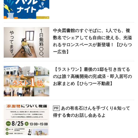
中央図書館のすぐそばに、1人でも、複
数名でシェアしても自由に使える、光溢
れるサロンスペースが新登場！【ひらつ
ー広告】
【ラストワン】最後の1邸を引き当てる
のは誰？高橋開発の完成済・即入居可の
お家まとめ【ひらつー不動産】
あの有名石けんを手づくり&知って
PR
得する食のお話し会あるよ