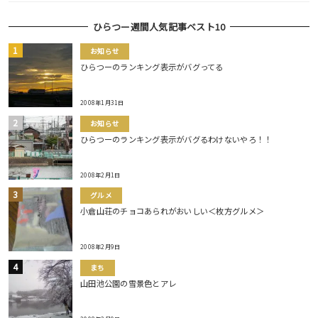
ひらつー週間人気記事ベスト10
お知らせ
ひらつーのランキング表示がバグってる
2008年1月31日
お知らせ
ひらつーのランキング表示がバグるわけないやろ！！
2008年2月1日
グルメ
小倉山荘のチョコあられがおいしい＜枚方グルメ＞
2008年2月9日
まち
山田池公園の雪景色とアレ