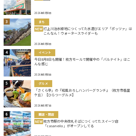
2026年8月8日
まち
打上川治水緑地につくってた水遊びエリア「ポッツァ」は
NEW
こんなん！ウォータースライダーも
2026年8月8日
イベント
今日8月8日も開催！枚方モールで開催中の「バルナイト」はこ
んな感じ
2026年8月8日
グルメ
「さくら亭」の『和風おろしハンバーグランチ』（枚方市香里
ケ丘）【ひらつーグルメ】
2026年8月7日
開店・閉店
枚方市駅の中央改札そばにつくってたスイーツ店
NEW
「casaneilo」がオープンしてる