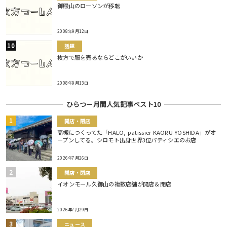
御殿山のローソンが移転
2008年9月12日
話題
枚方で服を売るならどこがいいか
2008年9月13日
ひらつー月間人気記事ベスト10
開店・閉店
高槻につくってた「HALO, patissier KAORU YOSHIDA」がオ
ープンしてる。シロモト出身世界3位パティシエのお店
2026年7月26日
開店・閉店
イオンモール久御山の複数店舗が開店＆閉店
2026年7月29日
ニュース