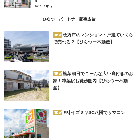
2026年8月8日
ひらつーパートナー記事広告
枚方市のマンション・戸建ていくら
NEW
で売れる？【ひらつー不動産】
楠葉朝日でこーんな広い庭付きのお
NEW
家！樟葉駅も徒歩圏内【ひらつー不動
産】
イズミヤSC八幡でサマコン
PR
NEW