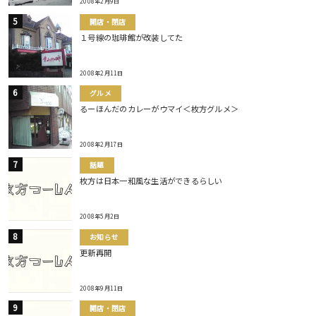
2008年2月9日
開店・閉店
１号線の珈琲館が改装してた
2008年2月11日
グルメ
るーほんだのカレーがウマイ＜枚方グルメ＞
2008年2月17日
話題
枚方は日本一和風な生活ができるらしい
2008年5月2日
お知らせ
更新再開
2008年9月11日
開店・閉店