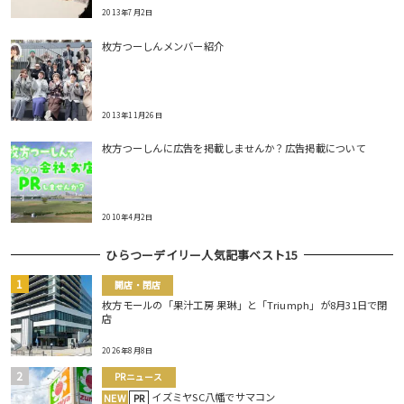
2013年7月2日
枚方つーしんメンバー紹介
2013年11月26日
枚方つーしんに広告を掲載しませんか？広告掲載について
2010年4月2日
ひらつーデイリー人気記事ベスト15
開店・閉店
枚方モールの「果汁工房 果琳」と「Triumph」が8月31日で閉
店
2026年8月8日
PRニュース
イズミヤSC八幡でサマコン
NEW
PR