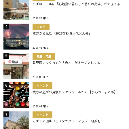
くずはモールに「心地良い暮らしと香りの売場」ができてる
2026年8月2日
フォト
枚方から見た「2026びわ湖大花火大会」
2026年8月6日
開店・閉店
香里園につくってた「魚丼」がオープンしてる
2026年8月3日
イベント
枚方の近所の夏祭りスケジュール2026【ひらつーまとめ】
2026年8月6日
イベント
くずモの珈琲フェスタがパワーアップ！紅茶も