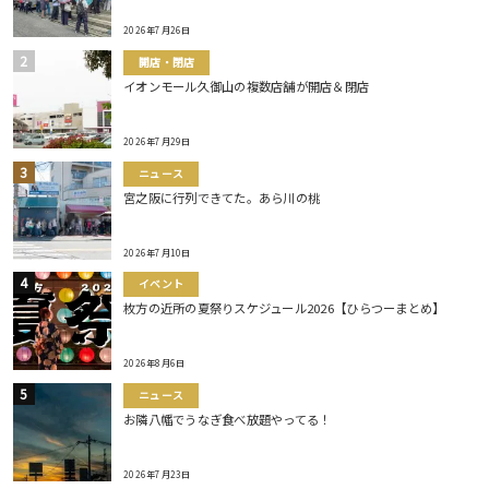
2026年7月26日
開店・閉店
イオンモール久御山の複数店舗が開店＆閉店
2026年7月29日
ニュース
宮之阪に行列できてた。あら川の桃
2026年7月10日
イベント
枚方の近所の夏祭りスケジュール2026【ひらつーまとめ】
2026年8月6日
ニュース
お隣八幡でうなぎ食べ放題やってる！
2026年7月23日