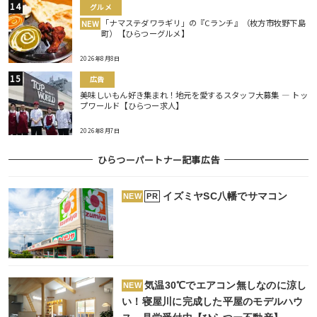
グルメ
「ナマステダワラギリ」の『Cランチ』（枚方市牧野下島
NEW
町）【ひらつーグルメ】
2026年8月8日
広告
美味しいもん好き集まれ！地元を愛するスタッフ大募集 ― トッ
プワールド【ひらつー求人】
2026年8月7日
ひらつーパートナー記事広告
イズミヤSC八幡でサマコン
PR
NEW
気温30℃でエアコン無しなのに涼し
NEW
い！寝屋川に完成した平屋のモデルハウ