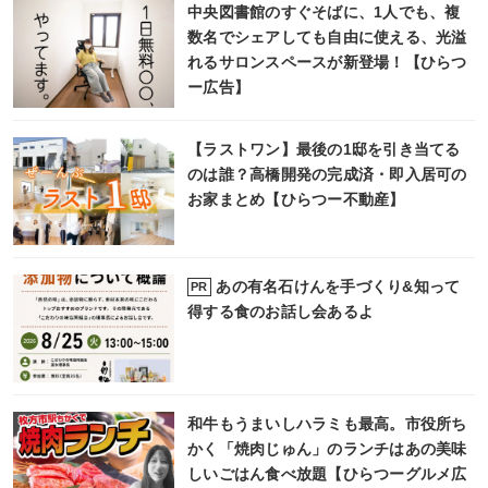
中央図書館のすぐそばに、1人でも、複
数名でシェアしても自由に使える、光溢
れるサロンスペースが新登場！【ひらつ
ー広告】
【ラストワン】最後の1邸を引き当てる
のは誰？高橋開発の完成済・即入居可の
お家まとめ【ひらつー不動産】
あの有名石けんを手づくり&知って
PR
得する食のお話し会あるよ
和牛もうまいしハラミも最高。市役所ち
かく「焼肉じゅん」のランチはあの美味
しいごはん食べ放題【ひらつーグルメ広