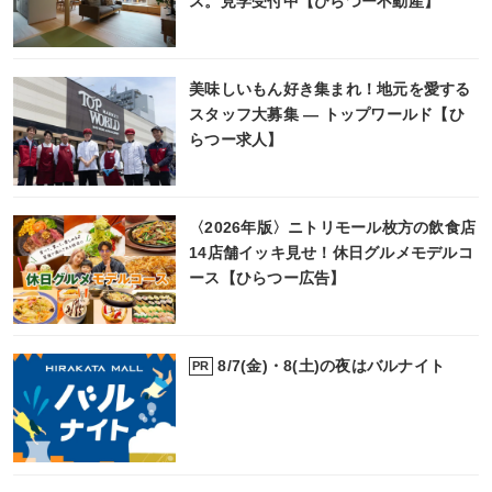
ス。見学受付中【ひらつー不動産】
美味しいもん好き集まれ！地元を愛する
スタッフ大募集 ― トップワールド【ひ
らつー求人】
〈2026年版〉ニトリモール枚方の飲食店
14店舗イッキ見せ！休日グルメモデルコ
ース【ひらつー広告】
8/7(金)・8(土)の夜はバルナイト
PR