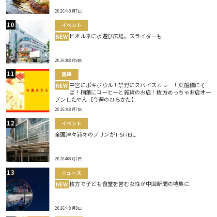
2026年8月7日
イベント
ビオルネに水遊び広場。スライダーも
NEW
2026年8月8日
話題
中宮にポキボウル！禁野にスパイスカレー！東船橋にそ
NEW
ば！楠葉にコーヒーと雑貨のお店！枚方めっちゃお店オー
プンしたやん【今週のひらかた】
2026年8月7日
イベント
全国津々浦々のプリンがT-SITEに
2026年8月7日
ニュース
枚方で子ども食堂を営む女性が中国新聞の特集に
NEW
2026年8月8日