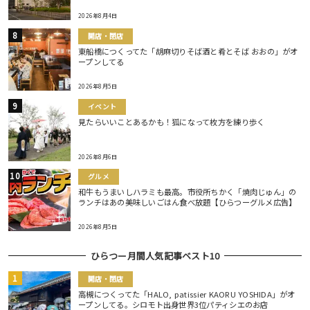
2026年8月4日
開店・閉店
東船橋につくってた「胡麻切りそば酒と肴とそば おおの」がオ
ープンしてる
2026年8月5日
イベント
見たらいいことあるかも！狐になって枚方を練り歩く
2026年8月6日
グルメ
和牛もうまいしハラミも最高。市役所ちかく「焼肉じゅん」の
ランチはあの美味しいごはん食べ放題【ひらつーグルメ広告】
2026年8月5日
ひらつー月間人気記事ベスト10
開店・閉店
高槻につくってた「HALO, patissier KAORU YOSHIDA」がオ
ープンしてる。シロモト出身世界3位パティシエのお店