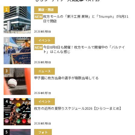
開店・閉店
枚方モールの「果汁工房 果琳」と「Triumph」が8月31
NEW
日で閉店
2026年8月8日
イベント
今日8月8日も開催！枚方モールで開催中の「バルナイ
NEW
ト」はこんな感じ
2026年8月8日
ニュース
甲子園に枚方出身の選手が複数出場してる
2026年8月7日
イベント
枚方の近所の夏祭りスケジュール2026【ひらつーまとめ】
2026年8月6日
フォト