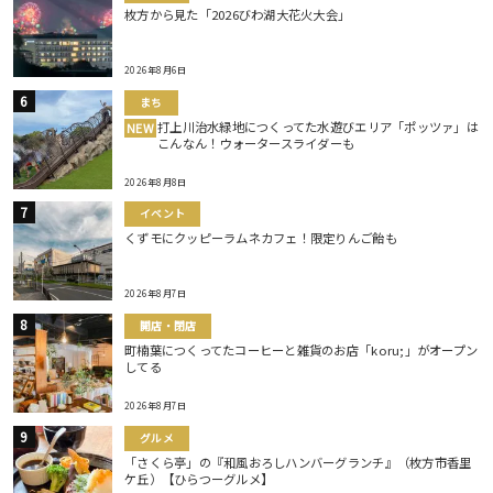
枚方から見た「2026びわ湖大花火大会」
2026年8月6日
まち
打上川治水緑地につくってた水遊びエリア「ポッツァ」は
NEW
こんなん！ウォータースライダーも
2026年8月8日
イベント
くずモにクッピーラムネカフェ！限定りんご飴も
2026年8月7日
開店・閉店
町楠葉につくってたコーヒーと雑貨のお店「koru;」がオープン
してる
2026年8月7日
グルメ
「さくら亭」の『和風おろしハンバーグランチ』（枚方市香里
ケ丘）【ひらつーグルメ】