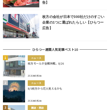
告】
枚方の会社が日本で300社だけのすごい
企業の1つに選ばれたらしい【ひらつー
広告】
ひらつー週間人気記事ベスト10
ニュース
枚方モールが全館休館。8/26
2026年8月3日
ニュース
8/5枚方から花火見えるかも
2026年8月2日
開店・閉店