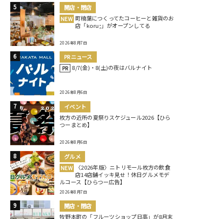
開店・閉店
町楠葉につくってたコーヒーと雑貨のお
NEW
店「koru;」がオープンしてる
2026年8月7日
PRニュース
8/7(金)・8(土)の夜はバルナイト
PR
2026年8月6日
イベント
枚方の近所の夏祭りスケジュール2026【ひら
つーまとめ】
2026年8月6日
グルメ
〈2026年版〉ニトリモール枚方の飲食
NEW
店14店舗イッキ見せ！休日グルメモデ
ルコース【ひらつー広告】
2026年8月7日
開店・閉店
牧野本町の「フルーツショップ日高」が8月末