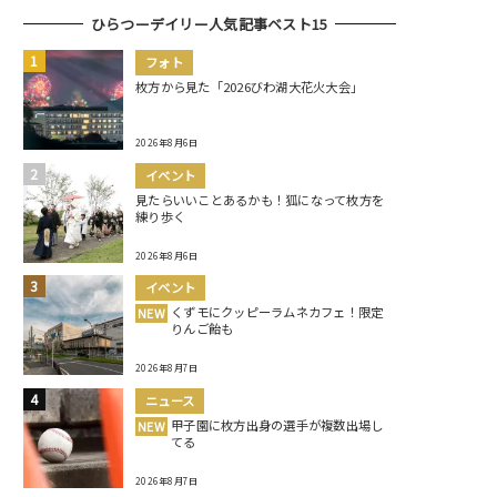
ひらつーデイリー人気記事ベスト15
フォト
枚方から見た「2026びわ湖大花火大会」
2026年8月6日
イベント
見たらいいことあるかも！狐になって枚方を
練り歩く
2026年8月6日
イベント
くずモにクッピーラムネカフェ！限定
NEW
りんご飴も
2026年8月7日
ニュース
甲子園に枚方出身の選手が複数出場し
NEW
てる
2026年8月7日