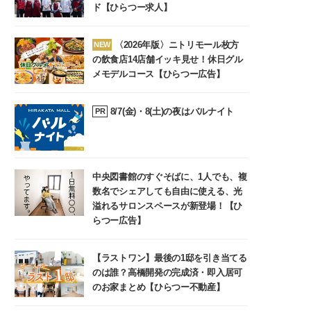
ド【ひらつー求人】
〈2026年版〉ニトリモール枚方
NEW
の飲食店14店舗イッキ見せ！休日グル
メモデルコース【ひらつー広告】
8/7(金)・8(土)の夜はバルナイト
PR
中央図書館のすぐそばに、1人でも、複
数名でシェアしても自由に使える、光
溢れるサロンスペースが新登場！【ひ
らつー広告】
【ラストワン】最後の1邸を引き当てる
のは誰？高橋開発の完成済・即入居可
のお家まとめ【ひらつー不動産】