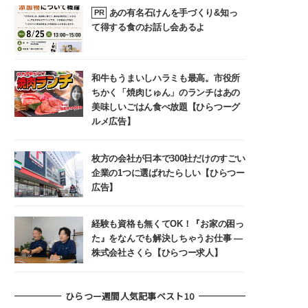
あの有名石けんを手づくり&知っ
PR
て得する食のお話し会あるよ
和牛もうまいしハラミも最高。市役所
ちかく「焼肉じゅん」のランチはあの
美味しいごはん食べ放題【ひらつーグ
ルメ広告】
枚方の会社が日本で300社だけのすごい
企業の1つに選ばれたらしい【ひらつー
広告】
経験も資格も無くてOK！『お家の困っ
た』をなんでも解決しちゃうお仕事 ―
株式会社さくら【ひらつー求人】
ひらつー週間人気記事ベスト10