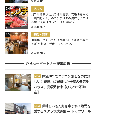
2026年8月5日
グルメ
和牛もうまいしハラミも最高。市役所ちかく
「焼肉じゅん」のランチはあの美味しいごは
ん食べ放題【ひらつーグルメ広告】
2026年8月5日
開店・閉店
東船橋につくってた「胡麻切りそば酒と肴と
そば おおの」がオープンしてる
2026年8月5日
ひらつーパートナー記事広告
気温30℃でエアコン無しなのに涼
NEW
しい！寝屋川に完成した平屋のモデル
ハウス。見学受付中【ひらつー不動
産】
美味しいもん好き集まれ！地元を
NEW
愛するスタッフ大募集 ― トップワール