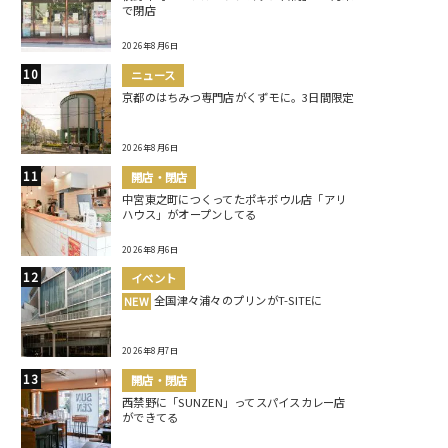
で閉店
2026年8月6日
ニュース
京都のはちみつ専門店がくずモに。3日間限定
2026年8月6日
開店・閉店
中宮東之町につくってたポキボウル店「アリ
ハウス」がオープンしてる
2026年8月6日
イベント
全国津々浦々のプリンがT-SITEに
NEW
2026年8月7日
開店・閉店
西禁野に「SUNZEN」ってスパイスカレー店
ができてる