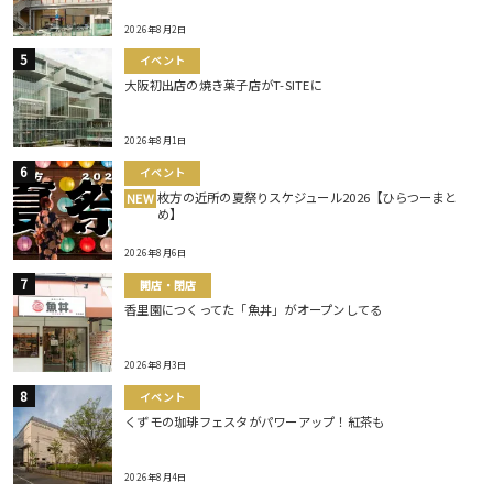
2026年8月2日
イベント
大阪初出店の焼き菓子店がT-SITEに
2026年8月1日
イベント
枚方の近所の夏祭りスケジュール2026【ひらつーまと
NEW
め】
2026年8月6日
開店・閉店
香里園につくってた「魚丼」がオープンしてる
2026年8月3日
イベント
くずモの珈琲フェスタがパワーアップ！紅茶も
2026年8月4日