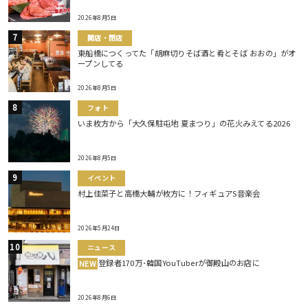
2026年8月5日
開店・閉店
東船橋につくってた「胡麻切りそば酒と肴とそば おおの」がオ
ープンしてる
2026年8月5日
フォト
いま枚方から「大久保駐屯地 夏まつり」の花火みえてる2026
2026年8月5日
イベント
村上佳菜子と高橋大輔が枚方に！フィギュアS音楽会
2026年5月24日
ニュース
登録者170万･韓国YouTuberが御殿山のお店に
NEW
2026年8月6日