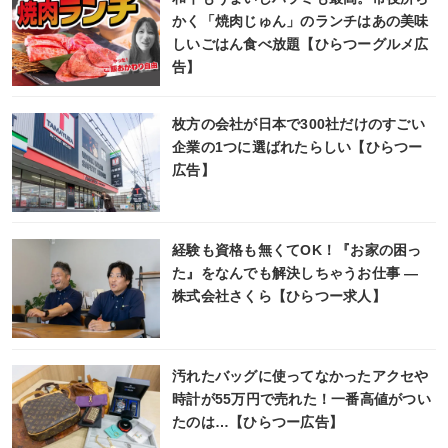
かく「焼肉じゅん」のランチはあの美味
しいごはん食べ放題【ひらつーグルメ広
告】
枚方の会社が日本で300社だけのすごい
企業の1つに選ばれたらしい【ひらつー
広告】
経験も資格も無くてOK！『お家の困っ
た』をなんでも解決しちゃうお仕事 ―
株式会社さくら【ひらつー求人】
汚れたバッグに使ってなかったアクセや
時計が55万円で売れた！一番高値がつい
たのは…【ひらつー広告】