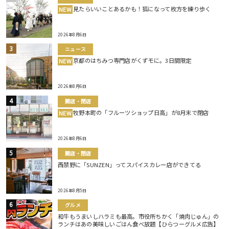
見たらいいことあるかも！狐になって枚方を練り歩く
NEW
2026年8月6日
ニュース
京都のはちみつ専門店がくずモに。3日間限定
NEW
2026年8月6日
開店・閉店
牧野本町の「フルーツショップ日高」が8月末で閉店
NEW
2026年8月6日
開店・閉店
西禁野に「SUNZEN」ってスパイスカレー店ができてる
2026年8月5日
グルメ
和牛もうまいしハラミも最高。市役所ちかく「焼肉じゅん」の
ランチはあの美味しいごはん食べ放題【ひらつーグルメ広告】