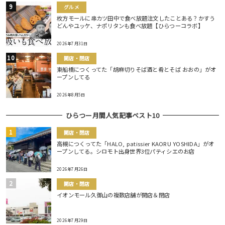
グルメ
枚方モールに串カツ田中で食べ放題注文したことある？かすう
どんやユッケ、ナポリタンも食べ放題【ひらつーコラボ】
2026年7月31日
開店・閉店
東船橋につくってた「胡麻切りそば酒と肴とそば おおの」がオ
ープンしてる
2026年8月5日
ひらつー月間人気記事ベスト10
開店・閉店
高槻につくってた「HALO, patissier KAORU YOSHIDA」がオ
ープンしてる。シロモト出身世界3位パティシエのお店
2026年7月26日
開店・閉店
イオンモール久御山の複数店舗が開店＆閉店
2026年7月29日