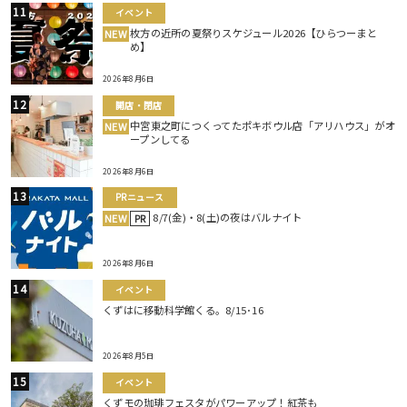
イベント
枚方の近所の夏祭りスケジュール2026【ひらつーまと
NEW
め】
2026年8月6日
開店・閉店
中宮東之町につくってたポキボウル店「アリハウス」がオ
NEW
ープンしてる
2026年8月6日
PRニュース
8/7(金)・8(土)の夜はバルナイト
NEW
PR
2026年8月6日
イベント
くずはに移動科学館くる。8/15･16
2026年8月5日
イベント
くずモの珈琲フェスタがパワーアップ！紅茶も