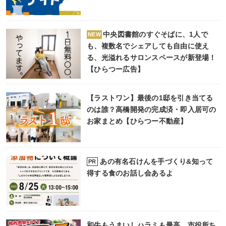
中央図書館のすぐそばに、1人で
NEW
も、複数名でシェアしても自由に使え
る、光溢れるサロンスペースが新登場！
【ひらつー広告】
【ラストワン】最後の1邸を引き当てる
のは誰？高橋開発の完成済・即入居可の
お家まとめ【ひらつー不動産】
あの有名石けんを手づくり&知って
PR
得する食のお話し会あるよ
和牛もうまいしハラミも最高。市役所ち