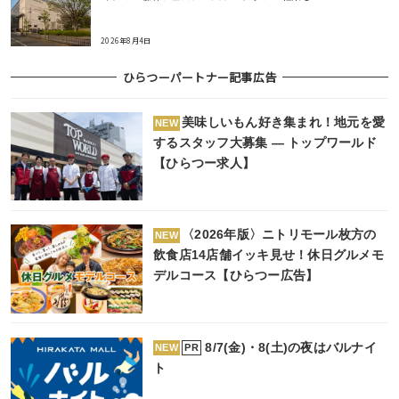
2026年8月4日
ひらつーパートナー記事広告
美味しいもん好き集まれ！地元を愛
NEW
するスタッフ大募集 ― トップワールド
【ひらつー求人】
〈2026年版〉ニトリモール枚方の
NEW
飲食店14店舗イッキ見せ！休日グルメモ
デルコース【ひらつー広告】
8/7(金)・8(土)の夜はバルナイ
PR
NEW
ト