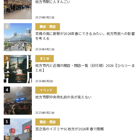
枚方市駅に人すんごい
2025年9月21日
開店・閉店
京橋の南に新駅が2028年春にできるみたい。枚方市民への影響
を考える
2026年4月11日
まとめ
枚方市内と近隣の開店・閉店一覧（日付順）2026【ひらつーま
とめ】
2026年8月3日
イベント
枚方市駅中央改札前の先が見えない
2025年9月21日
開店・閉店
宮之阪のイズミヤSC枚方が2026年春で閉館