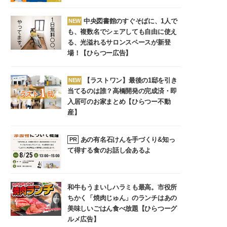
中央図書館のすぐそばに、1人で
NEW
も、複数名でシェアしても自由に使え
る、光溢れるサロンスペースが新登
場！【ひらつー広告】
【ラストワン】最後の1邸を引き
NEW
当てるのは誰？高橋開発の完成済・即
入居可のお家まとめ【ひらつー不動
産】
あの有名石けんを手づくり&知っ
PR
て得する食のお話し会あるよ
和牛もうまいしハラミも最高。市役所
ちかく「焼肉じゅん」のランチはあの
美味しいごはん食べ放題【ひらつーグ
ルメ広告】