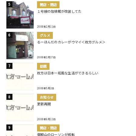
開店・閉店
１号線の珈琲館が改装してた
2008年2月11日
グルメ
るーほんだのカレーがウマイ＜枚方グルメ＞
2008年2月17日
話題
枚方は日本一和風な生活ができるらしい
2008年5月2日
お知らせ
更新再開
2008年9月11日
開店・閉店
御殿山のローソンが移転