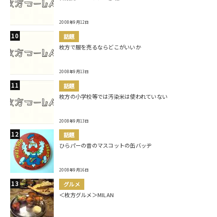
2008年9月12日
話題
枚方で服を売るならどこがいいか
2008年9月13日
話題
枚方の小学校等では汚染米は使われていない
2008年9月13日
話題
ひらパーの昔のマスコットの缶バッヂ
2008年9月16日
グルメ
＜枚方グルメ＞MILAN