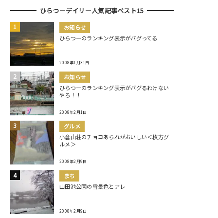
ひらつーデイリー人気記事ベスト15
お知らせ
ひらつーのランキング表示がバグってる
2008年1月31日
お知らせ
ひらつーのランキング表示がバグるわけない
やろ！！
2008年2月1日
グルメ
小倉山荘のチョコあられがおいしい＜枚方グ
ルメ＞
2008年2月9日
まち
山田池公園の雪景色とアレ
2008年2月9日