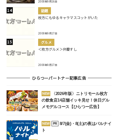
2008年9月16日
話題
枚方にもゆるキャラマスコットがいた
2008年9月17日
グルメ
＜枚方グルメ＞弁慶すし
2008年9月17日
ひらつーパートナー記事広告
〈2026年版〉ニトリモール枚方
NEW
の飲食店14店舗イッキ見せ！休日グル
メモデルコース【ひらつー広告】
8/7(金)・8(土)の夜はバルナイ
NEW
PR
ト