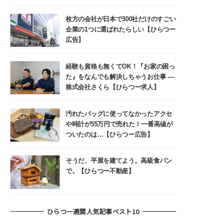
枚方の会社が日本で300社だけのすごい
企業の1つに選ばれたらしい【ひらつー
広告】
経験も資格も無くてOK！『お家の困っ
た』をなんでも解決しちゃうお仕事 ―
株式会社さくら【ひらつー求人】
汚れたバッグに使ってなかったアクセ
や時計が55万円で売れた！一番高値が
ついたのは…【ひらつー広告】
そうだ、平屋を建てよう。高級食パン
で。【ひらつー不動産】
ひらつー週間人気記事ベスト10