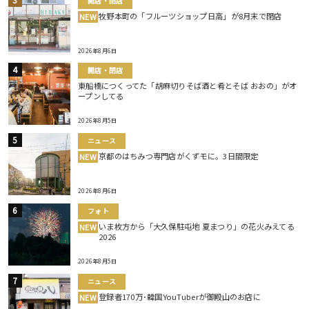
開店・閉店
牧野本町の「フルーツショップ日高」が8月末で閉店
NEW
2026年8月6日
開店・閉店
東船橋につくってた「胡麻切りそば酒と肴とそば おおの」がオ
ープンしてる
2026年8月5日
ニュース
京都のはちみつ専門店がくずモに。3日間限定
NEW
2026年8月6日
フォト
いま枚方から「大久保駐屯地 夏まつり」の花火みえてる
NEW
2026
2026年8月5日
ニュース
登録者170万･韓国YouTuberが御殿山のお店に
NEW