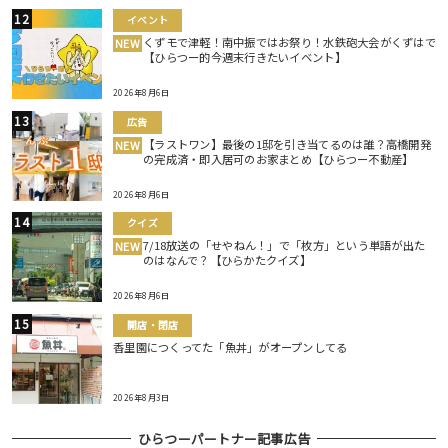
イベント
くずモで津軽！南中振ではお祭り！水鉄砲大会がくずはで
NEW
【ひらつー的今週末行きたいイベント】
2026年8月6日
広告
【ラストワン】最後の1邸を引き当てるのは誰？高橋開発
NEW
の完成済・即入居可のお家まとめ【ひらつー不動産】
2026年8月6日
クイズ
7/18放送の「せやねん！」で「枚方」という単語が出た
NEW
のはなんで？【ひらかたクイズ】
2026年8月6日
開店・閉店
香里園につくってた「魚丼」がオープンしてる
2026年8月3日
ひらつーパートナー記事広告