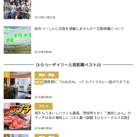
2013年11月26日
枚方つーしんに広告を掲載しませんか？広告掲載について
2010年4月2日
ひらつーデイリー人気記事ベスト15
開店・閉店
西禁野に「SUNZEN」ってスパイスカレー店ができてる
NEW
2026年8月5日
グルメ
和牛もうまいしハラミも最高。市役所ちかく「焼肉じゅん」の
ランチはあの美味しいごはん食べ放題【ひらつーグルメ広告】
2026年8月5日