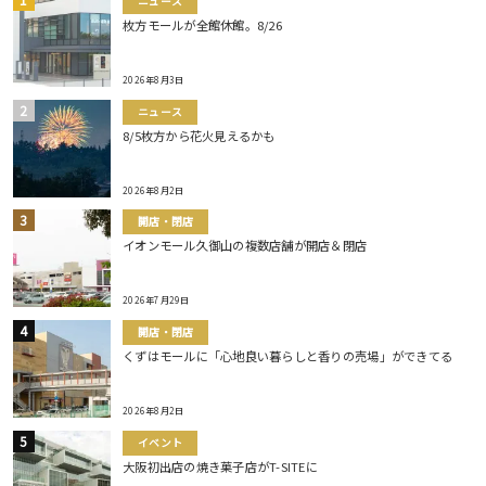
ニュース
枚方モールが全館休館。8/26
2026年8月3日
ニュース
8/5枚方から花火見えるかも
2026年8月2日
開店・閉店
イオンモール久御山の複数店舗が開店＆閉店
2026年7月29日
開店・閉店
くずはモールに「心地良い暮らしと香りの売場」ができてる
2026年8月2日
イベント
大阪初出店の焼き菓子店がT-SITEに