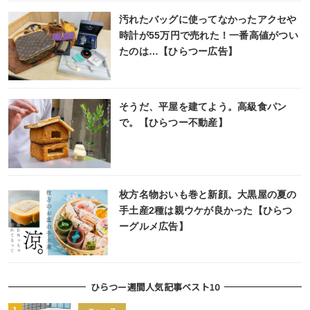
汚れたバッグに使ってなかったアクセや
時計が55万円で売れた！一番高値がつい
たのは…【ひらつー広告】
そうだ、平屋を建てよう。高級食パン
で。【ひらつー不動産】
枚方名物おいも巻と新顔。大黒屋の夏の
手土産2種は親ウケが良かった【ひらつ
ーグルメ広告】
ひらつー週間人気記事ベスト10