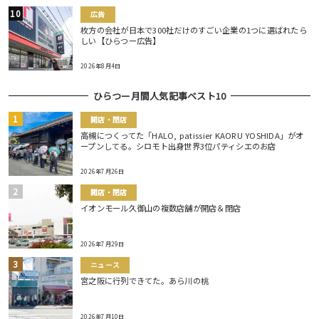
広告
枚方の会社が日本で300社だけのすごい企業の1つに選ばれたら
しい【ひらつー広告】
2026年8月4日
ひらつー月間人気記事ベスト10
開店・閉店
高槻につくってた「HALO, patissier KAORU YOSHIDA」がオ
ープンしてる。シロモト出身世界3位パティシエのお店
2026年7月26日
開店・閉店
イオンモール久御山の複数店舗が開店＆閉店
2026年7月29日
ニュース
宮之阪に行列できてた。あら川の桃
2026年7月10日