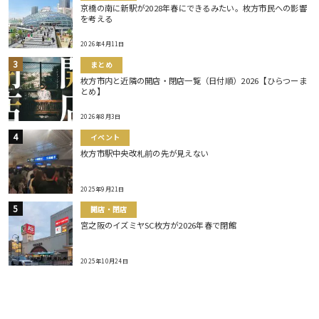
京橋の南に新駅が2028年春にできるみたい。枚方市民への影響
を考える
2026年4月11日
まとめ
枚方市内と近隣の開店・閉店一覧（日付順）2026【ひらつーま
とめ】
2026年8月3日
イベント
枚方市駅中央改札前の先が見えない
2025年9月21日
開店・閉店
宮之阪のイズミヤSC枚方が2026年春で閉館
2025年10月24日