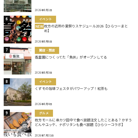
2026年8月1日
イベント
枚方の近所の夏祭りスケジュール2026【ひらつーまと
NEW
め】
2026年8月6日
開店・閉店
香里園につくってた「魚丼」がオープンしてる
2026年8月3日
イベント
くずモの珈琲フェスタがパワーアップ！紅茶も
2026年8月4日
グルメ
枚方モールに串カツ田中で食べ放題注文したことある？かすう
どんやユッケ、ナポリタンも食べ放題【ひらつーコラボ】
2026年7月31日