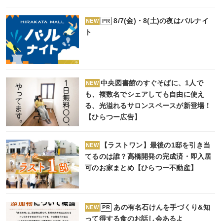
8/7(金)・8(土)の夜はバルナイ
PR
NEW
ト
中央図書館のすぐそばに、1人で
NEW
も、複数名でシェアしても自由に使え
る、光溢れるサロンスペースが新登場！
【ひらつー広告】
【ラストワン】最後の1邸を引き当
NEW
てるのは誰？高橋開発の完成済・即入居
可のお家まとめ【ひらつー不動産】
あの有名石けんを手づくり&知
PR
NEW
って得する食のお話し会あるよ