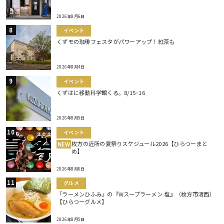
2026年8月6日
イベント
くずモの珈琲フェスタがパワーアップ！紅茶も
2026年8月4日
イベント
くずはに移動科学館くる。8/15･16
2026年8月5日
イベント
枚方の近所の夏祭りスケジュール2026【ひらつーまと
NEW
め】
2026年8月6日
グルメ
「ラーメンひふみ」の『Wスープラーメン 塩』（枚方市渚西）
【ひらつーグルメ】
2026年8月5日