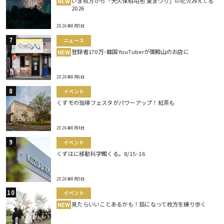
いま枚方から「大久保駐屯地 夏まつり」の花火みえてる
NEW
2026
2026年8月5日
ニュース
登録者170万･韓国YouTuberが御殿山のお店に
NEW
2026年8月6日
イベント
くずモの珈琲フェスタがパワーアップ！紅茶も
2026年8月4日
イベント
くずはに移動科学館くる。8/15･16
2026年8月5日
イベント
見たらいいことあるかも！狐になって枚方を練り歩く
NEW