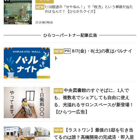
7/18放送の「せやねん！」で「枚方」という単語が出た
NEW
のはなんで？【ひらかたクイズ】
2026年8月6日
ひらつーパートナー記事広告
8/7(金)・8(土)の夜はバルナイ
PR
NEW
ト
中央図書館のすぐそばに、1人で
NEW
も、複数名でシェアしても自由に使え
る、光溢れるサロンスペースが新登場！
【ひらつー広告】
【ラストワン】最後の1邸を引き当
NEW
てるのは誰？高橋開発の完成済・即入居