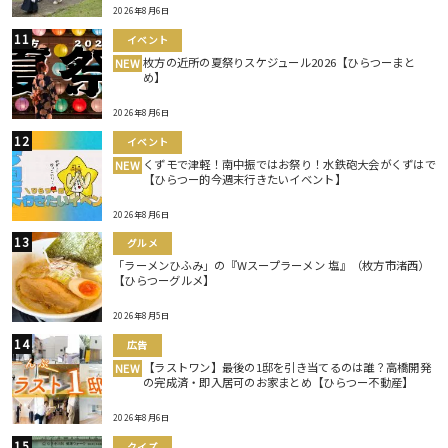
2026年8月6日
イベント
枚方の近所の夏祭りスケジュール2026【ひらつーまと
NEW
め】
2026年8月6日
イベント
くずモで津軽！南中振ではお祭り！水鉄砲大会がくずはで
NEW
【ひらつー的今週末行きたいイベント】
2026年8月6日
グルメ
「ラーメンひふみ」の『Wスープラーメン 塩』（枚方市渚西）
【ひらつーグルメ】
2026年8月5日
広告
【ラストワン】最後の1邸を引き当てるのは誰？高橋開発
NEW
の完成済・即入居可のお家まとめ【ひらつー不動産】
2026年8月6日
クイズ