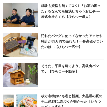
経験も資格も無くてOK！『お家の困っ
た』をなんでも解決しちゃうお仕事 ―
株式会社さくら【ひらつー求人】
汚れたバッグに使ってなかったアクセや
時計が55万円で売れた！一番高値がつい
たのは…【ひらつー広告】
そうだ、平屋を建てよう。高級食パン
で。【ひらつー不動産】
枚方名物おいも巻と新顔。大黒屋の夏の
手土産2種は親ウケが良かった【ひらつ