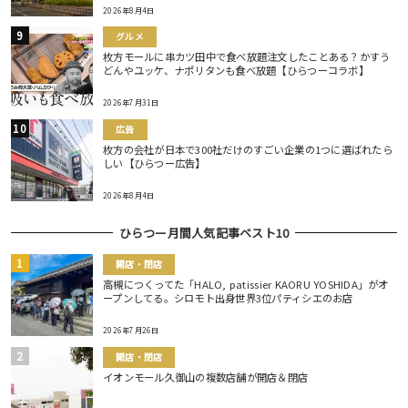
2026年8月4日
グルメ
枚方モールに串カツ田中で食べ放題注文したことある？かすう
どんやユッケ、ナポリタンも食べ放題【ひらつーコラボ】
2026年7月31日
広告
枚方の会社が日本で300社だけのすごい企業の1つに選ばれたら
しい【ひらつー広告】
2026年8月4日
ひらつー月間人気記事ベスト10
開店・閉店
高槻につくってた「HALO, patissier KAORU YOSHIDA」がオ
ープンしてる。シロモト出身世界3位パティシエのお店
2026年7月26日
開店・閉店
イオンモール久御山の複数店舗が開店＆閉店