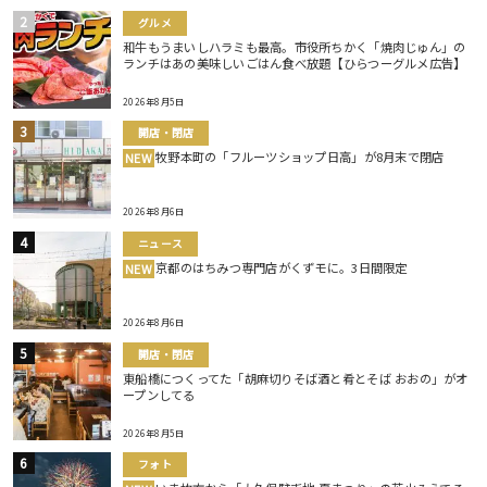
グルメ
和牛もうまいしハラミも最高。市役所ちかく「焼肉じゅん」の
ランチはあの美味しいごはん食べ放題【ひらつーグルメ広告】
2026年8月5日
開店・閉店
牧野本町の「フルーツショップ日高」が8月末で閉店
NEW
2026年8月6日
ニュース
京都のはちみつ専門店がくずモに。3日間限定
NEW
2026年8月6日
開店・閉店
東船橋につくってた「胡麻切りそば酒と肴とそば おおの」がオ
ープンしてる
2026年8月5日
フォト