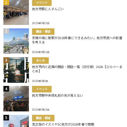
イベント
枚方市駅に人すんごい
2025年9月21日
開店・閉店
京橋の南に新駅が2028年春にできるみたい。枚方市民への影響
を考える
2026年4月11日
まとめ
枚方市内と近隣の開店・閉店一覧（日付順）2026【ひらつーま
とめ】
2026年8月3日
イベント
枚方市駅中央改札前の先が見えない
2025年9月21日
開店・閉店
宮之阪のイズミヤSC枚方が2026年春で閉館