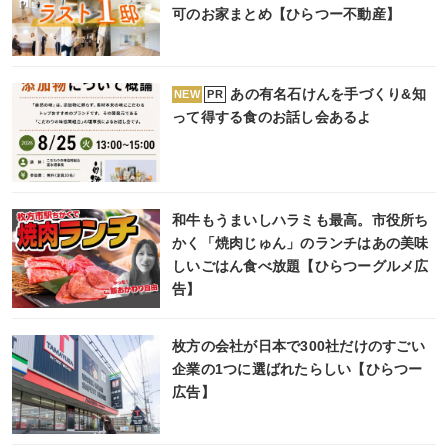
可のお家まとめ【ひらつー不動産】
あの有名石けんを手づくり&知
PR
NEW
って得する食のお話し会あるよ
和牛もうまいしハラミも最高。市役所ち
かく「焼肉じゅん」のランチはあの美味
しいごはん食べ放題【ひらつーグルメ広
告】
枚方の会社が日本で300社だけのすごい
企業の1つに選ばれたらしい【ひらつー
広告】