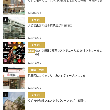
くずはモールに「心地良い暮らしと香りの売場」ができてる
2026年8月2日
イベント
大阪初出店の焼き菓子店がT-SITEに
2026年8月1日
イベント
枚方の近所の夏祭りスケジュール2026【ひらつーまと
NEW
め】
2026年8月6日
開店・閉店
香里園につくってた「魚丼」がオープンしてる
2026年8月3日
イベント
くずモの珈琲フェスタがパワーアップ！紅茶も