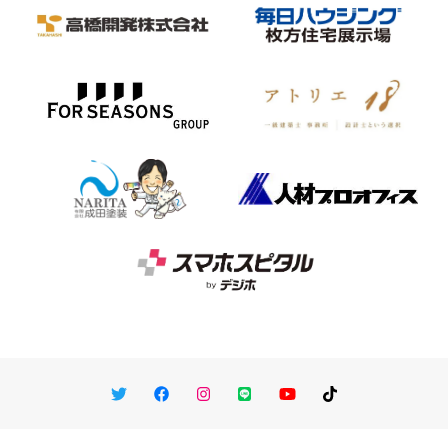
Twitter
Facebook
Instagram
LINE
You Tube
TikTok