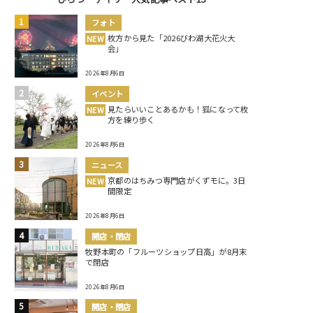
フォト
枚方から見た「2026びわ湖大花火大
NEW
会」
2026年8月6日
イベント
見たらいいことあるかも！狐になって枚
NEW
方を練り歩く
2026年8月6日
ニュース
京都のはちみつ専門店がくずモに。3日
NEW
間限定
2026年8月6日
開店・閉店
牧野本町の「フルーツショップ日高」が8月末
で閉店
2026年8月6日
開店・閉店