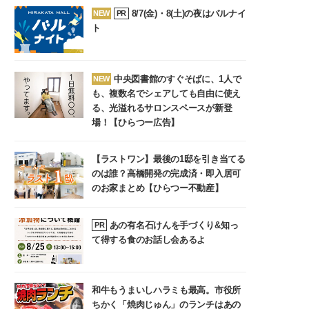
8/7(金)・8(土)の夜はバルナイ
NEW
PR
ト
中央図書館のすぐそばに、1人で
NEW
も、複数名でシェアしても自由に使え
る、光溢れるサロンスペースが新登
場！【ひらつー広告】
【ラストワン】最後の1邸を引き当てる
のは誰？高橋開発の完成済・即入居可
のお家まとめ【ひらつー不動産】
あの有名石けんを手づくり&知っ
PR
て得する食のお話し会あるよ
和牛もうまいしハラミも最高。市役所
ちかく「焼肉じゅん」のランチはあの