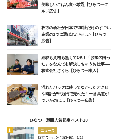
美味しいごはん食べ放題【ひらつーグ
ルメ広告】
枚方の会社が日本で300社だけのすごい
企業の1つに選ばれたらしい【ひらつー
広告】
経験も資格も無くてOK！『お家の困っ
た』をなんでも解決しちゃうお仕事 ―
株式会社さくら【ひらつー求人】
汚れたバッグに使ってなかったアクセ
や時計が55万円で売れた！一番高値が
ついたのは…【ひらつー広告】
ひらつー週間人気記事ベスト10
ニュース
枚方モールが全館休館。8/26