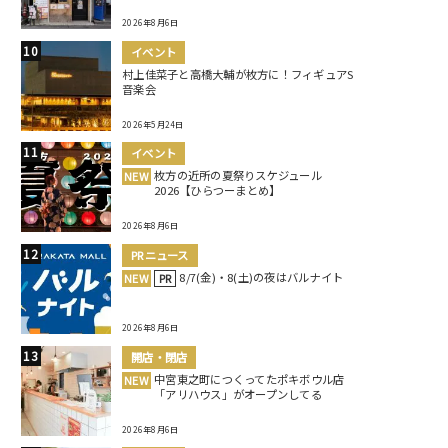
2026年8月6日
イベント
村上佳菜子と高橋大輔が枚方に！フィギュアS
音楽会
2026年5月24日
イベント
枚方の近所の夏祭りスケジュール
NEW
2026【ひらつーまとめ】
2026年8月6日
PRニュース
8/7(金)・8(土)の夜はバルナイト
NEW
PR
2026年8月6日
開店・閉店
中宮東之町につくってたポキボウル店
NEW
「アリハウス」がオープンしてる
2026年8月6日