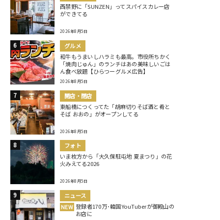
西禁野に「SUNZEN」ってスパイスカレー店
ができてる
2026年8月5日
グルメ
和牛もうまいしハラミも最高。市役所ちかく
「焼肉じゅん」のランチはあの美味しいごは
ん食べ放題【ひらつーグルメ広告】
2026年8月5日
開店・閉店
東船橋につくってた「胡麻切りそば酒と肴と
そば おおの」がオープンしてる
2026年8月5日
フォト
いま枚方から「大久保駐屯地 夏まつり」の花
火みえてる2026
2026年8月5日
ニュース
登録者170万･韓国YouTuberが御殿山の
NEW
お店に