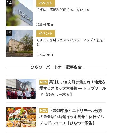
イベント
くずはに移動科学館くる。8/15･16
2026年8月5日
イベント
くずモの珈琲フェスタがパワーアップ！紅茶
も
2026年8月4日
ひらつーパートナー記事広告
美味しいもん好き集まれ！地元を
NEW
愛するスタッフ大募集 ― トップワール
ド【ひらつー求人】
〈2026年版〉ニトリモール枚方
NEW
の飲食店14店舗イッキ見せ！休日グル
メモデルコース【ひらつー広告】