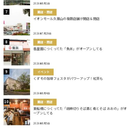
2026年8月1日
開店・閉店
イオンモール久御山の複数店舗が開店＆閉店
2026年7月29日
開店・閉店
香里園につくってた「魚丼」がオープンしてる
2026年8月3日
イベント
くずモの珈琲フェスタがパワーアップ！紅茶も
2026年8月4日
開店・閉店
東船橋につくってた「胡麻切りそば酒と肴とそば おおの」がオ
ープンしてる
2026年8月5日