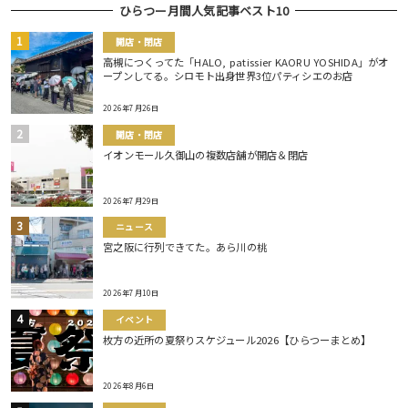
ひらつー月間人気記事ベスト10
開店・閉店
高槻につくってた「HALO, patissier KAORU YOSHIDA」がオ
ープンしてる。シロモト出身世界3位パティシエのお店
2026年7月26日
開店・閉店
イオンモール久御山の複数店舗が開店＆閉店
2026年7月29日
ニュース
宮之阪に行列できてた。あら川の桃
2026年7月10日
イベント
枚方の近所の夏祭りスケジュール2026【ひらつーまとめ】
2026年8月6日