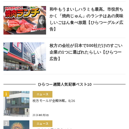
和牛もうまいしハラミも最高。市役所ち
かく「焼肉じゅん」のランチはあの美味
しいごはん食べ放題【ひらつーグルメ広
告】
枚方の会社が日本で300社だけのすごい
企業の1つに選ばれたらしい【ひらつー
広告】
ひらつー週間人気記事ベスト10
ニュース
枚方モールが全館休館。8/26
2026年8月3日
ニュース