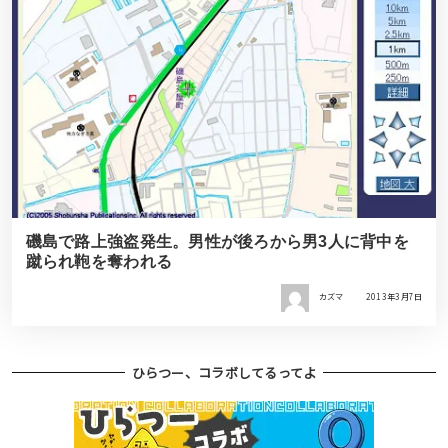
磯島で路上強盗発生。男性が後ろから男3人に背中を
蹴られ鞄を奪われる
カズマ
2013年3月7日
ひらつー、コラボしてるってよ