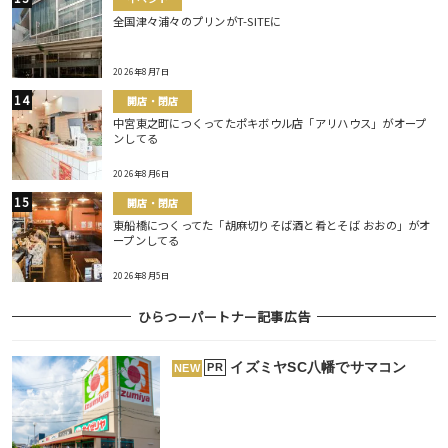
全国津々浦々のプリンがT-SITEに
2026年8月7日
開店・閉店
中宮東之町につくってたポキボウル店「アリハウス」がオープ
ンしてる
2026年8月6日
開店・閉店
東船橋につくってた「胡麻切りそば酒と肴とそば おおの」がオ
ープンしてる
2026年8月5日
ひらつーパートナー記事広告
イズミヤSC八幡でサマコン
PR
NEW