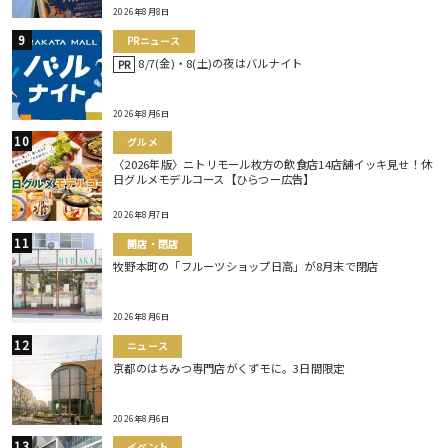
2026年8月8日
PRニュース
8/7(金)・8(土)の夜はバルナイト
PR
2026年8月6日
グルメ
〈2026年版〉ニトリモール枚方の飲食店14店舗イッキ見せ！休
日グルメモデルコース【ひらつー広告】
2026年8月7日
開店・閉店
牧野本町の「フルーツショップ日高」が8月末で閉店
2026年8月6日
ニュース
京都のはちみつ専門店がくずモに。3日間限定
2026年8月6日
イベント