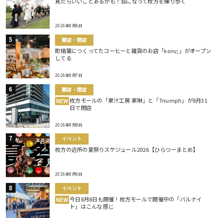
見たらいいことあるかも！狐になって枚方を練り歩く
2026年8月6日
開店・閉店
町楠葉につくってたコーヒーと雑貨のお店「koru;」がオープン
してる
2026年8月7日
開店・閉店
枚方モールの「果汁工房 果琳」と「Triumph」が8月31
NEW
日で閉店
2026年8月8日
イベント
枚方の近所の夏祭りスケジュール2026【ひらつーまとめ】
2026年8月6日
イベント
今日8月8日も開催！枚方モールで開催中の「バルナイ
NEW
ト」はこんな感じ