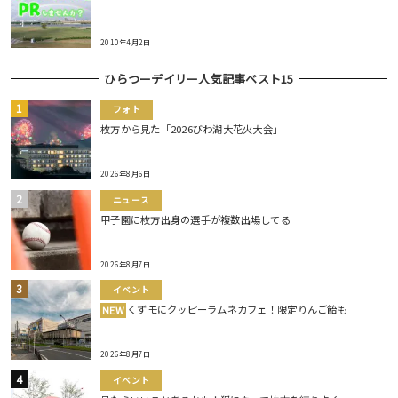
2010年4月2日
ひらつーデイリー人気記事ベスト15
フォト
枚方から見た「2026びわ湖大花火大会」
2026年8月6日
ニュース
甲子園に枚方出身の選手が複数出場してる
2026年8月7日
イベント
くずモにクッピーラムネカフェ！限定りんご飴も
NEW
2026年8月7日
イベント