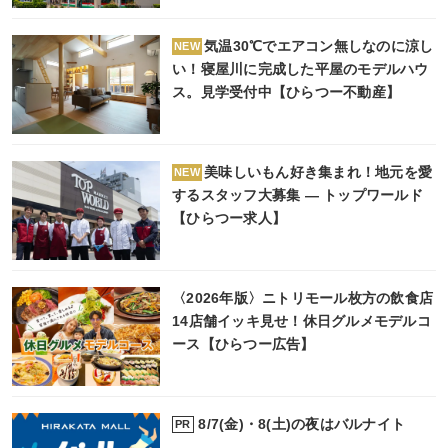
気温30℃でエアコン無しなのに涼し
NEW
い！寝屋川に完成した平屋のモデルハウ
ス。見学受付中【ひらつー不動産】
美味しいもん好き集まれ！地元を愛
NEW
するスタッフ大募集 ― トップワールド
【ひらつー求人】
〈2026年版〉ニトリモール枚方の飲食店
14店舗イッキ見せ！休日グルメモデルコ
ース【ひらつー広告】
8/7(金)・8(土)の夜はバルナイト
PR