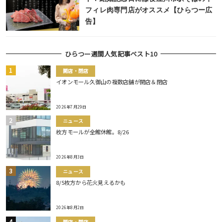
フィレ肉専門店がオススメ【ひらつー広
告】
ひらつー週間人気記事ベスト10
開店・閉店
イオンモール久御山の複数店舗が開店＆閉店
2026年7月29日
ニュース
枚方モールが全館休館。8/26
2026年8月3日
ニュース
8/5枚方から花火見えるかも
2026年8月2日
開店・閉店