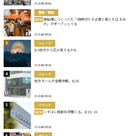
2026年8月4日
開店・閉店
東船橋につくってた「胡麻切りそば酒と肴とそば おお
NEW
の」がオープンしてる
2026年8月5日
ニュース
8/5枚方から花火見えるかも
2026年8月2日
ニュース
枚方モールが全館休館。8/26
2026年8月3日
イベント
くずはに移動科学館くる。8/15･16
NEW
2026年8月5日
グルメ