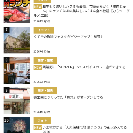
和牛もうまいしハラミも最高。市役所ちかく「焼肉じゅ
NEW
ん」のランチはあの美味しいごはん食べ放題【ひらつーグ
ルメ広告】
2026年8月5日
イベント
くずモの珈琲フェスタがパワーアップ！紅茶も
2026年8月4日
開店・閉店
西禁野に「SUNZEN」ってスパイスカレー店ができてる
NEW
2026年8月5日
開店・閉店
香里園につくってた「魚丼」がオープンしてる
2026年8月3日
フォト
いま枚方から「大久保駐屯地 夏まつり」の花火みえてる
NEW
2026