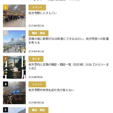
イベント
枚方市駅に人すんごい
2025年9月21日
開店・閉店
京橋の南に新駅が2028年春にできるみたい。枚方市民への影響
を考える
2026年4月11日
まとめ
枚方市内と近隣の開店・閉店一覧（日付順）2026【ひらつーま
とめ】
2026年8月3日
イベント
枚方市駅中央改札前の先が見えない
2025年9月21日
開店・閉店