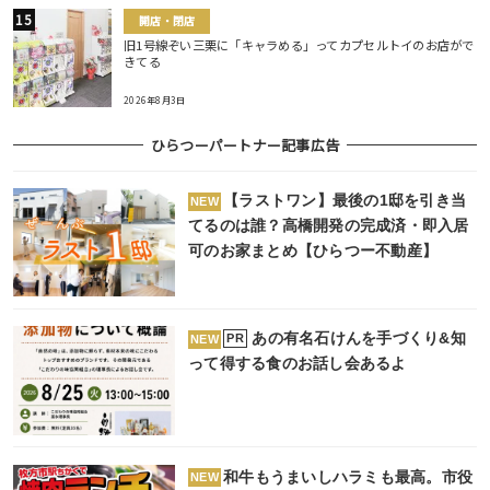
開店・閉店
旧1号線ぞい三栗に「キャラめる」ってカプセルトイのお店がで
きてる
2026年8月3日
ひらつーパートナー記事広告
【ラストワン】最後の1邸を引き当
NEW
てるのは誰？高橋開発の完成済・即入居
可のお家まとめ【ひらつー不動産】
あの有名石けんを手づくり&知
PR
NEW
って得する食のお話し会あるよ
和牛もうまいしハラミも最高。市役
NEW