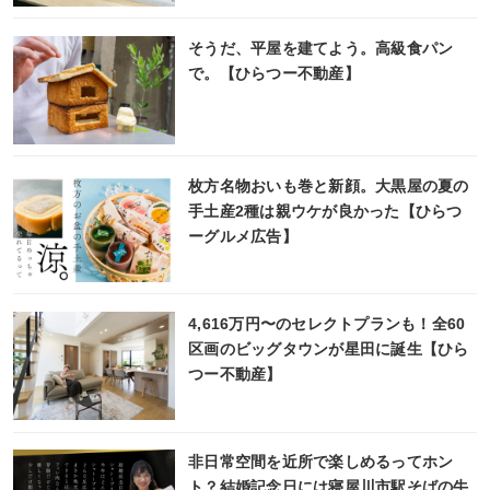
そうだ、平屋を建てよう。高級食パン
で。【ひらつー不動産】
枚方名物おいも巻と新顔。大黒屋の夏の
手土産2種は親ウケが良かった【ひらつ
ーグルメ広告】
4,616万円〜のセレクトプランも！全60
区画のビッグタウンが星田に誕生【ひら
つー不動産】
非日常空間を近所で楽しめるってホン
ト？結婚記念日には寝屋川市駅そばの牛