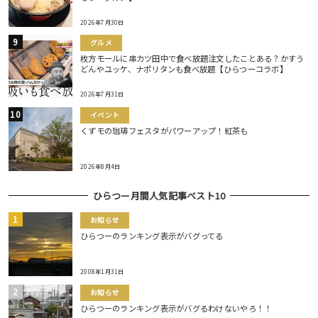
2026年7月30日
グルメ
枚方モールに串カツ田中で食べ放題注文したことある？かすう
どんやユッケ、ナポリタンも食べ放題【ひらつーコラボ】
2026年7月31日
イベント
くずモの珈琲フェスタがパワーアップ！紅茶も
2026年8月4日
ひらつー月間人気記事ベスト10
お知らせ
ひらつーのランキング表示がバグってる
2008年1月31日
お知らせ
ひらつーのランキング表示がバグるわけないやろ！！