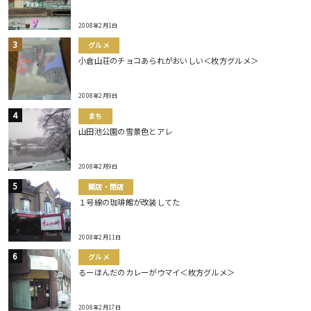
2008年2月1日
グルメ
小倉山荘のチョコあられがおいしい＜枚方グルメ＞
2008年2月9日
まち
山田池公園の雪景色とアレ
2008年2月9日
開店・閉店
１号線の珈琲館が改装してた
2008年2月11日
グルメ
るーほんだのカレーがウマイ＜枚方グルメ＞
2008年2月17日