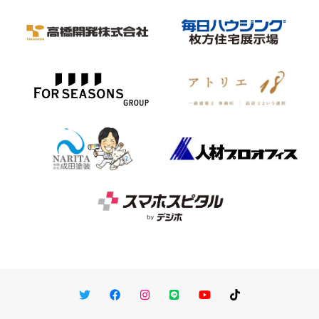
Twitter
Facebook
Instagram
LINE
You Tube
TikTok