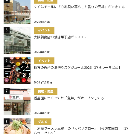
くずはモールに「心地良い暮らしと香りの売場」ができてる
2026年8月2日
イベント
大阪初出店の焼き菓子店がT-SITEに
2026年8月1日
イベント
枚方の近所の夏祭りスケジュール2026【ひらつーまとめ】
2026年7月30日
開店・閉店
香里園につくってた「魚丼」がオープンしてる
2026年8月3日
グルメ
「河童ラーメン本舗」の『カパサブロー』（枚方市田口）【ひ
らつーグルメ】