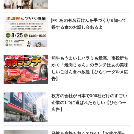
あの有名石けんを手づくり&知って
PR
得する食のお話し会あるよ
和牛もうまいしハラミも最高。市役所ち
かく「焼肉じゅん」のランチはあの美味
しいごはん食べ放題【ひらつーグルメ広
告】
枚方の会社が日本で300社だけのすごい
企業の1つに選ばれたらしい【ひらつー
広告】
経験も資格も無くてOK！『お家の困っ