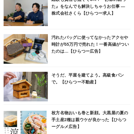
た』をなんでも解決しちゃうお仕事 ―
株式会社さくら【ひらつー求人】
汚れたバッグに使ってなかったアクセや
時計が55万円で売れた！一番高値がつい
たのは…【ひらつー広告】
そうだ、平屋を建てよう。高級食パン
で。【ひらつー不動産】
枚方名物おいも巻と新顔。大黒屋の夏の
手土産2種は親ウケが良かった【ひらつ
ーグルメ広告】