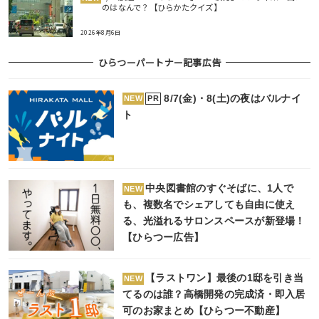
のはなんで？【ひらかたクイズ】
2026年8月6日
ひらつーパートナー記事広告
8/7(金)・8(土)の夜はバルナイ
PR
NEW
ト
中央図書館のすぐそばに、1人で
NEW
も、複数名でシェアしても自由に使え
る、光溢れるサロンスペースが新登場！
【ひらつー広告】
【ラストワン】最後の1邸を引き当
NEW
てるのは誰？高橋開発の完成済・即入居
可のお家まとめ【ひらつー不動産】