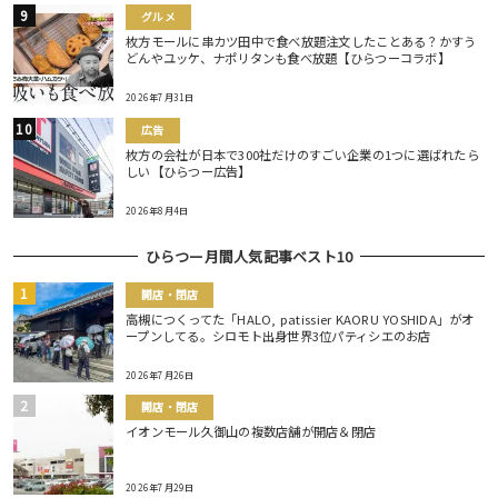
グルメ
枚方モールに串カツ田中で食べ放題注文したことある？かすう
どんやユッケ、ナポリタンも食べ放題【ひらつーコラボ】
2026年7月31日
広告
枚方の会社が日本で300社だけのすごい企業の1つに選ばれたら
しい【ひらつー広告】
2026年8月4日
ひらつー月間人気記事ベスト10
開店・閉店
高槻につくってた「HALO, patissier KAORU YOSHIDA」がオ
ープンしてる。シロモト出身世界3位パティシエのお店
2026年7月26日
開店・閉店
イオンモール久御山の複数店舗が開店＆閉店
2026年7月29日