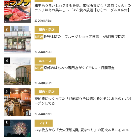
和牛もうまいしハラミも最高。市役所ちかく「焼肉じゅん」の
ランチはあの美味しいごはん食べ放題【ひらつーグルメ広告】
2026年8月5日
開店・閉店
牧野本町の「フルーツショップ日高」が8月末で閉店
NEW
2026年8月6日
ニュース
京都のはちみつ専門店がくずモに。3日間限定
NEW
2026年8月6日
開店・閉店
東船橋につくってた「胡麻切りそば酒と肴とそば おおの」がオ
ープンしてる
2026年8月5日
フォト
いま枚方から「大久保駐屯地 夏まつり」の花火みえてる2026