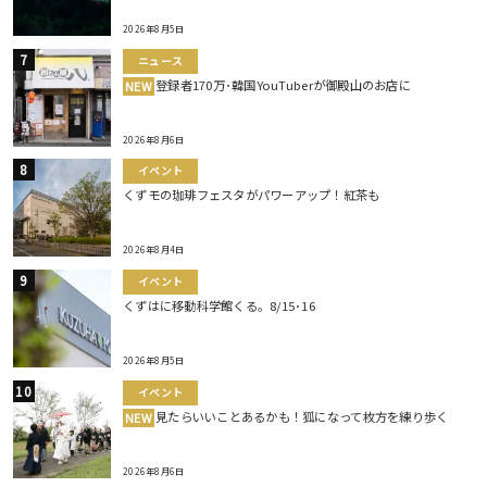
2026年8月5日
ニュース
登録者170万･韓国YouTuberが御殿山のお店に
NEW
2026年8月6日
イベント
くずモの珈琲フェスタがパワーアップ！紅茶も
2026年8月4日
イベント
くずはに移動科学館くる。8/15･16
2026年8月5日
イベント
見たらいいことあるかも！狐になって枚方を練り歩く
NEW
2026年8月6日