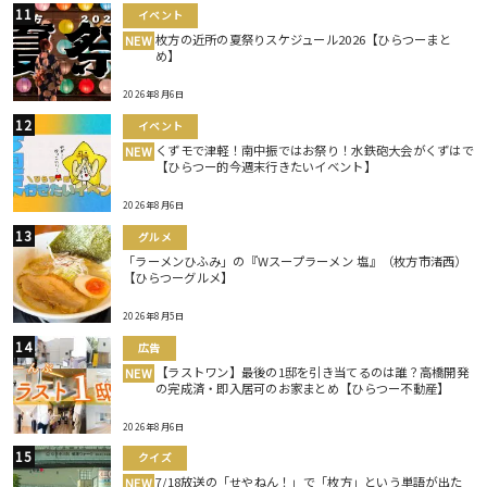
イベント
枚方の近所の夏祭りスケジュール2026【ひらつーまと
NEW
め】
2026年8月6日
イベント
くずモで津軽！南中振ではお祭り！水鉄砲大会がくずはで
NEW
【ひらつー的今週末行きたいイベント】
2026年8月6日
グルメ
「ラーメンひふみ」の『Wスープラーメン 塩』（枚方市渚西）
【ひらつーグルメ】
2026年8月5日
広告
【ラストワン】最後の1邸を引き当てるのは誰？高橋開発
NEW
の完成済・即入居可のお家まとめ【ひらつー不動産】
2026年8月6日
クイズ
7/18放送の「せやねん！」で「枚方」という単語が出た
NEW