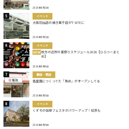
2026年8月2日
イベント
大阪初出店の焼き菓子店がT-SITEに
2026年8月1日
イベント
枚方の近所の夏祭りスケジュール2026【ひらつーまと
NEW
め】
2026年8月6日
開店・閉店
香里園につくってた「魚丼」がオープンしてる
2026年8月3日
イベント
くずモの珈琲フェスタがパワーアップ！紅茶も
2026年8月4日