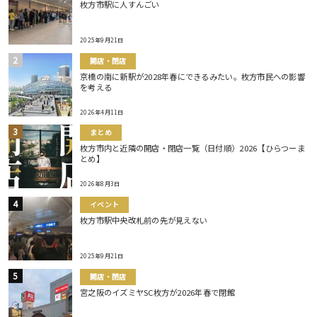
枚方市駅に人すんごい
2025年9月21日
開店・閉店
京橋の南に新駅が2028年春にできるみたい。枚方市民への影響
を考える
2026年4月11日
まとめ
枚方市内と近隣の開店・閉店一覧（日付順）2026【ひらつーま
とめ】
2026年8月3日
イベント
枚方市駅中央改札前の先が見えない
2025年9月21日
開店・閉店
宮之阪のイズミヤSC枚方が2026年春で閉館