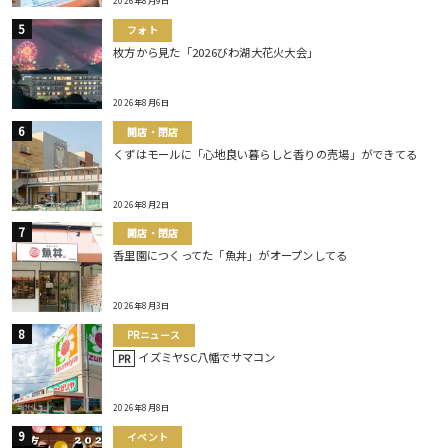
2026年8月9日
フォト
枚方から見た「2026びわ湖大花火大会」
2026年8月6日
開店・閉店
くずはモールに「心地良い暮らしと香りの売場」ができてる
2026年8月2日
開店・閉店
香里園につくってた「魚丼」がオープンしてる
2026年8月3日
PRニュース
イズミヤSC八幡でサマコン
PR
2026年8月8日
イベント