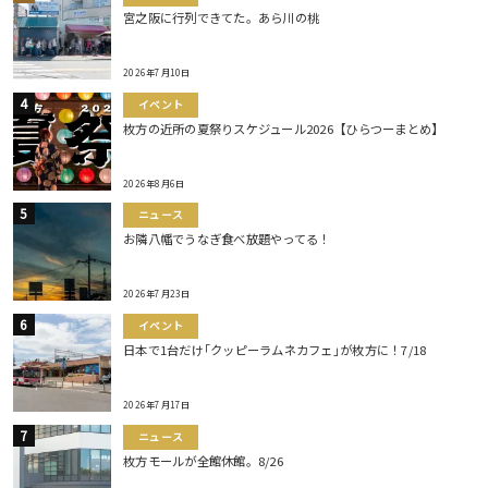
宮之阪に行列できてた。あら川の桃
2026年7月10日
イベント
枚方の近所の夏祭りスケジュール2026【ひらつーまとめ】
2026年8月6日
ニュース
お隣八幡でうなぎ食べ放題やってる！
2026年7月23日
イベント
日本で1台だけ｢クッピーラムネカフェ｣が枚方に！7/18
2026年7月17日
ニュース
枚方モールが全館休館。8/26