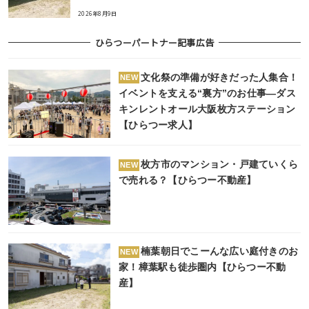
2026年8月9日
ひらつーパートナー記事広告
文化祭の準備が好きだった人集合！
NEW
イベントを支える“裏方”のお仕事―ダス
キンレントオール大阪枚方ステーション
【ひらつー求人】
枚方市のマンション・戸建ていくら
NEW
で売れる？【ひらつー不動産】
楠葉朝日でこーんな広い庭付きのお
NEW
家！樟葉駅も徒歩圏内【ひらつー不動
産】