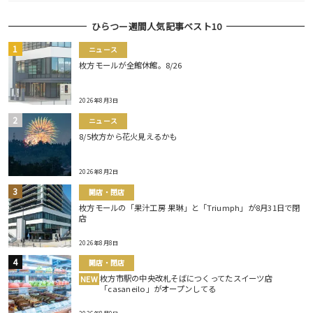
ひらつー週間人気記事ベスト10
ニュース
枚方モールが全館休館。8/26
2026年8月3日
ニュース
8/5枚方から花火見えるかも
2026年8月2日
開店・閉店
枚方モールの「果汁工房 果琳」と「Triumph」が8月31日で閉
店
2026年8月8日
開店・閉店
枚方市駅の中央改札そばにつくってたスイーツ店
NEW
「casaneilo」がオープンしてる