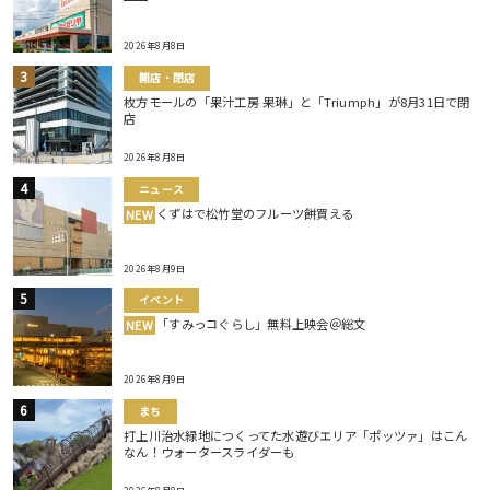
2026年8月8日
開店・閉店
枚方モールの「果汁工房 果琳」と「Triumph」が8月31日で閉
店
2026年8月8日
ニュース
くずはで松竹堂のフルーツ餅買える
NEW
2026年8月9日
イベント
「すみっコぐらし」無料上映会＠総文
NEW
2026年8月9日
まち
打上川治水緑地につくってた水遊びエリア「ポッツァ」はこん
なん！ウォータースライダーも