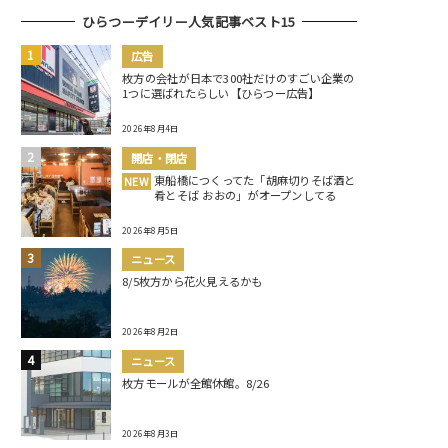
ひらつーデイリー人気記事ベスト15
広告
枚方の会社が日本で300社だけのすごい企業の
1つに選ばれたらしい【ひらつー広告】
2026年8月4日
開店・閉店
東船橋につくってた「胡麻切りそば酒と
NEW
肴とそば おおの」がオープンしてる
2026年8月5日
ニュース
8/5枚方から花火見えるかも
2026年8月2日
ニュース
枚方モールが全館休館。8/26
2026年8月3日