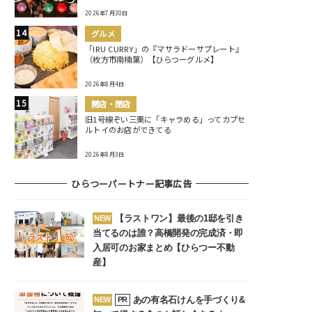
2026年7月30日
グルメ
「IRU CURRY」の『マサラドーサプレート』
（枚方市南楠葉）【ひらつーグルメ】
2026年8月4日
開店・閉店
旧1号線ぞい三栗に「キャラめる」ってカプセ
ルトイのお店ができてる
2026年8月3日
ひらつーパートナー記事広告
【ラストワン】最後の1邸を引き
NEW
当てるのは誰？高橋開発の完成済・即
入居可のお家まとめ【ひらつー不動
産】
あの有名石けんを手づくり&
NEW
PR