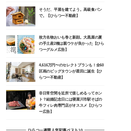
そうだ、平屋を建てよう。高級食パン
で。【ひらつー不動産】
枚方名物おいも巻と新顔。大黒屋の夏
の手土産2種は親ウケが良かった【ひら
つーグルメ広告】
4,616万円〜のセレクトプランも！全60
区画のビッグタウンが星田に誕生【ひ
らつー不動産】
非日常空間を近所で楽しめるってホン
ト？結婚記念日には寝屋川市駅そばの
牛フィレ肉専門店がオススメ【ひらつ
ー広告】
ひらつー週間人気記事ベスト10