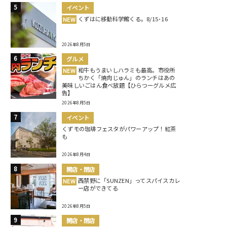
イベント
くずはに移動科学館くる。8/15･16
NEW
2026年8月5日
グルメ
和牛もうまいしハラミも最高。市役所
NEW
ちかく「焼肉じゅん」のランチはあの
美味しいごはん食べ放題【ひらつーグルメ広
告】
2026年8月5日
イベント
くずモの珈琲フェスタがパワーアップ！紅茶
も
2026年8月4日
開店・閉店
西禁野に「SUNZEN」ってスパイスカレ
NEW
ー店ができてる
2026年8月5日
開店・閉店