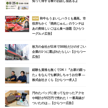
知って得する食のお話し会あるよ
和牛もうまいしハラミも最高。市
NEW
役所ちかく「焼肉じゅん」のランチは
あの美味しいごはん食べ放題【ひらつ
ーグルメ広告】
枚方の会社が日本で300社だけのすごい
企業の1つに選ばれたらしい【ひらつー
広告】
経験も資格も無くてOK！『お家の困っ
た』をなんでも解決しちゃうお仕事 ―
株式会社さくら【ひらつー求人】
汚れたバッグに使ってなかったアクセ
や時計が55万円で売れた！一番高値が
ついたのは…【ひらつー広告】