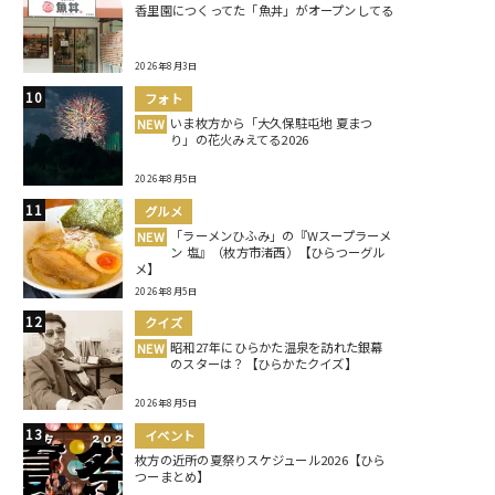
香里園につくってた「魚丼」がオープンしてる
2026年8月3日
フォト
いま枚方から「大久保駐屯地 夏まつ
NEW
り」の花火みえてる2026
2026年8月5日
グルメ
「ラーメンひふみ」の『Wスープラーメ
NEW
ン 塩』（枚方市渚西）【ひらつーグル
メ】
2026年8月5日
クイズ
昭和27年にひらかた温泉を訪れた銀幕
NEW
のスターは？【ひらかたクイズ】
2026年8月5日
イベント
枚方の近所の夏祭りスケジュール2026【ひら
つーまとめ】