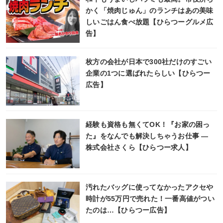
かく「焼肉じゅん」のランチはあの美味
しいごはん食べ放題【ひらつーグルメ広
告】
枚方の会社が日本で300社だけのすごい
企業の1つに選ばれたらしい【ひらつー
広告】
経験も資格も無くてOK！『お家の困っ
た』をなんでも解決しちゃうお仕事 ―
株式会社さくら【ひらつー求人】
汚れたバッグに使ってなかったアクセや
時計が55万円で売れた！一番高値がつい
たのは…【ひらつー広告】