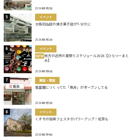
2026年8月2日
イベント
大阪初出店の焼き菓子店がT-SITEに
2026年8月1日
イベント
枚方の近所の夏祭りスケジュール2026【ひらつーまと
NEW
め】
2026年8月6日
開店・閉店
香里園につくってた「魚丼」がオープンしてる
2026年8月3日
イベント
くずモの珈琲フェスタがパワーアップ！紅茶も
2026年8月4日