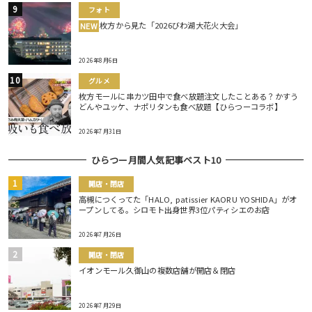
フォト
枚方から見た「2026びわ湖大花火大会」
NEW
2026年8月6日
グルメ
枚方モールに串カツ田中で食べ放題注文したことある？かすう
どんやユッケ、ナポリタンも食べ放題【ひらつーコラボ】
2026年7月31日
ひらつー月間人気記事ベスト10
開店・閉店
高槻につくってた「HALO, patissier KAORU YOSHIDA」がオ
ープンしてる。シロモト出身世界3位パティシエのお店
2026年7月26日
開店・閉店
イオンモール久御山の複数店舗が開店＆閉店
2026年7月29日