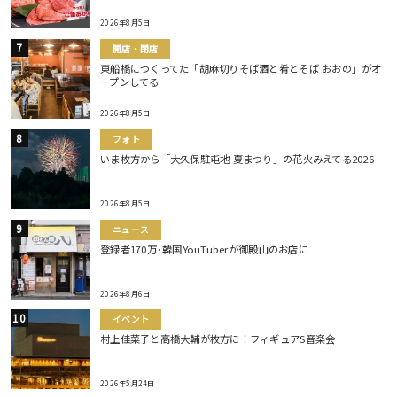
2026年8月5日
開店・閉店
東船橋につくってた「胡麻切りそば酒と肴とそば おおの」がオ
ープンしてる
2026年8月5日
フォト
いま枚方から「大久保駐屯地 夏まつり」の花火みえてる2026
2026年8月5日
ニュース
登録者170万･韓国YouTuberが御殿山のお店に
2026年8月6日
イベント
村上佳菜子と高橋大輔が枚方に！フィギュアS音楽会
2026年5月24日