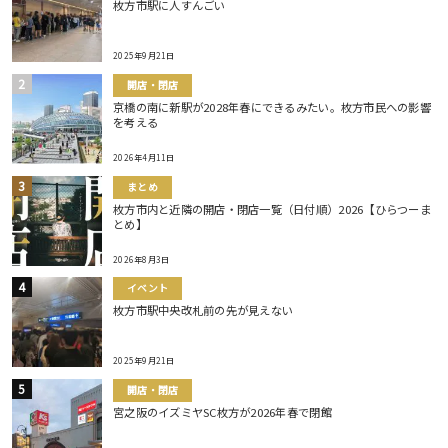
枚方市駅に人すんごい
2025年9月21日
開店・閉店
京橋の南に新駅が2028年春にできるみたい。枚方市民への影響
を考える
2026年4月11日
まとめ
枚方市内と近隣の開店・閉店一覧（日付順）2026【ひらつーま
とめ】
2026年8月3日
イベント
枚方市駅中央改札前の先が見えない
2025年9月21日
開店・閉店
宮之阪のイズミヤSC枚方が2026年春で閉館