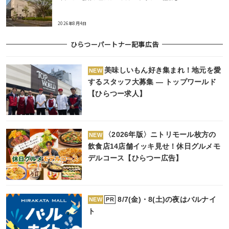
2026年8月4日
ひらつーパートナー記事広告
美味しいもん好き集まれ！地元を愛
NEW
するスタッフ大募集 ― トップワールド
【ひらつー求人】
〈2026年版〉ニトリモール枚方の
NEW
飲食店14店舗イッキ見せ！休日グルメモ
デルコース【ひらつー広告】
8/7(金)・8(土)の夜はバルナイ
PR
NEW
ト