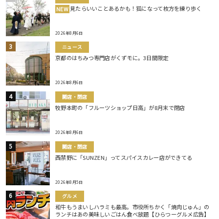
見たらいいことあるかも！狐になって枚方を練り歩く
NEW
2026年8月6日
ニュース
京都のはちみつ専門店がくずモに。3日間限定
2026年8月6日
開店・閉店
牧野本町の「フルーツショップ日高」が8月末で閉店
2026年8月6日
開店・閉店
西禁野に「SUNZEN」ってスパイスカレー店ができてる
2026年8月5日
グルメ
和牛もうまいしハラミも最高。市役所ちかく「焼肉じゅん」の
ランチはあの美味しいごはん食べ放題【ひらつーグルメ広告】