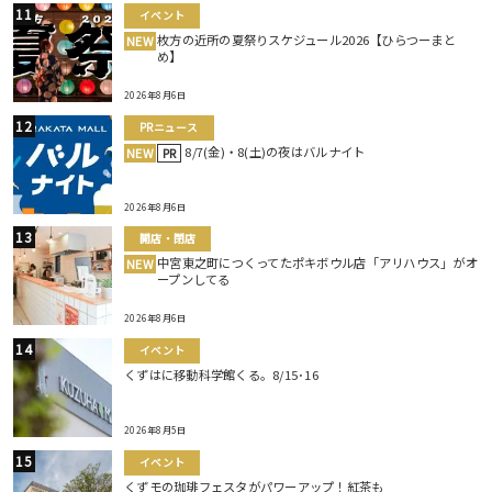
イベント
枚方の近所の夏祭りスケジュール2026【ひらつーまと
NEW
め】
2026年8月6日
PRニュース
8/7(金)・8(土)の夜はバルナイト
NEW
PR
2026年8月6日
開店・閉店
中宮東之町につくってたポキボウル店「アリハウス」がオ
NEW
ープンしてる
2026年8月6日
イベント
くずはに移動科学館くる。8/15･16
2026年8月5日
イベント
くずモの珈琲フェスタがパワーアップ！紅茶も