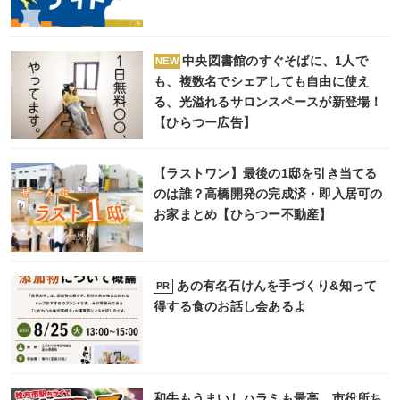
中央図書館のすぐそばに、1人で
NEW
も、複数名でシェアしても自由に使え
る、光溢れるサロンスペースが新登場！
【ひらつー広告】
【ラストワン】最後の1邸を引き当てる
のは誰？高橋開発の完成済・即入居可の
お家まとめ【ひらつー不動産】
あの有名石けんを手づくり&知って
PR
得する食のお話し会あるよ
和牛もうまいしハラミも最高。市役所ち