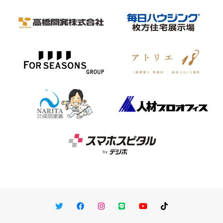
Twitter
Facebook
Instagram
LINE
You Tube
TikTok