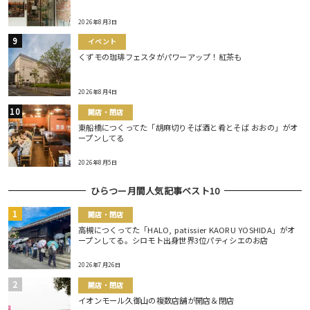
2026年8月3日
イベント
くずモの珈琲フェスタがパワーアップ！紅茶も
2026年8月4日
開店・閉店
東船橋につくってた「胡麻切りそば酒と肴とそば おおの」がオ
ープンしてる
2026年8月5日
ひらつー月間人気記事ベスト10
開店・閉店
高槻につくってた「HALO, patissier KAORU YOSHIDA」がオ
ープンしてる。シロモト出身世界3位パティシエのお店
2026年7月26日
開店・閉店
イオンモール久御山の複数店舗が開店＆閉店