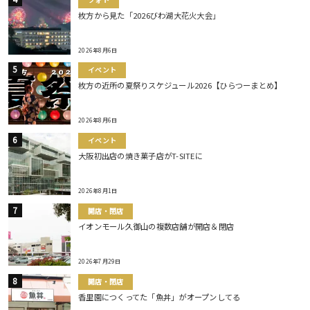
枚方から見た「2026びわ湖大花火大会」
2026年8月6日
イベント
枚方の近所の夏祭りスケジュール2026【ひらつーまとめ】
2026年8月6日
イベント
大阪初出店の焼き菓子店がT-SITEに
2026年8月1日
開店・閉店
イオンモール久御山の複数店舗が開店＆閉店
2026年7月29日
開店・閉店
香里園につくってた「魚丼」がオープンしてる