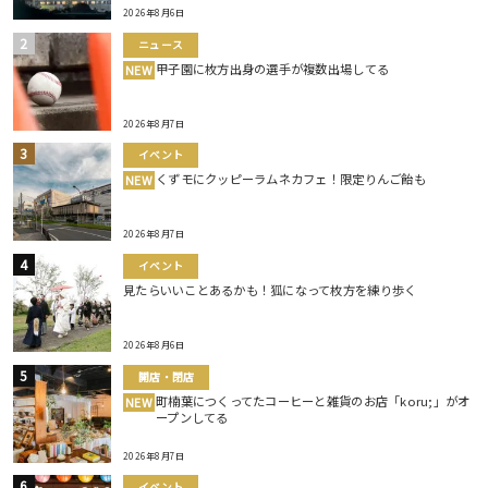
2026年8月6日
ニュース
甲子園に枚方出身の選手が複数出場してる
NEW
2026年8月7日
イベント
くずモにクッピーラムネカフェ！限定りんご飴も
NEW
2026年8月7日
イベント
見たらいいことあるかも！狐になって枚方を練り歩く
2026年8月6日
開店・閉店
町楠葉につくってたコーヒーと雑貨のお店「koru;」がオ
NEW
ープンしてる
2026年8月7日
イベント