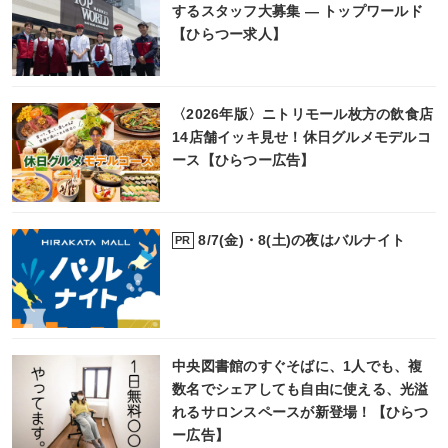
するスタッフ大募集 ― トップワールド
【ひらつー求人】
〈2026年版〉ニトリモール枚方の飲食店
14店舗イッキ見せ！休日グルメモデルコ
ース【ひらつー広告】
8/7(金)・8(土)の夜はバルナイト
PR
中央図書館のすぐそばに、1人でも、複
数名でシェアしても自由に使える、光溢
れるサロンスペースが新登場！【ひらつ
ー広告】