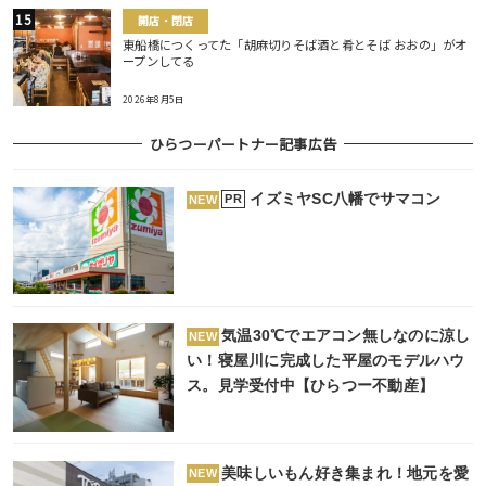
開店・閉店
東船橋につくってた「胡麻切りそば酒と肴とそば おおの」がオ
ープンしてる
2026年8月5日
ひらつーパートナー記事広告
イズミヤSC八幡でサマコン
PR
NEW
気温30℃でエアコン無しなのに涼し
NEW
い！寝屋川に完成した平屋のモデルハウ
ス。見学受付中【ひらつー不動産】
美味しいもん好き集まれ！地元を愛
NEW