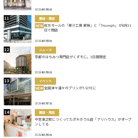
2026年8月6日
開店・閉店
枚方モールの「果汁工房 果琳」と「Triumph」が8月31
NEW
日で閉店
2026年8月8日
ニュース
京都のはちみつ専門店がくずモに。3日間限定
2026年8月6日
イベント
全国津々浦々のプリンがT-SITEに
NEW
2026年8月7日
開店・閉店
中宮東之町につくってたポキボウル店「アリハウス」がオープ
ンしてる
2026年8月6日