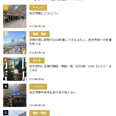
イベント
枚方市駅に人すんごい
2025年9月21日
開店・閉店
京橋の南に新駅が2028年春にできるみたい。枚方市民への影響
を考える
2026年4月11日
まとめ
枚方市内と近隣の開店・閉店一覧（日付順）2026【ひらつーま
とめ】
2026年8月3日
イベント
枚方市駅中央改札前の先が見えない
2025年9月21日
開店・閉店