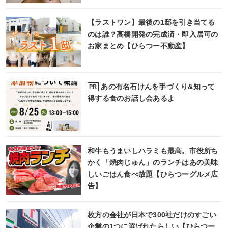
【ラストワン】最後の1邸を引き当てる
のは誰？高橋開発の完成済・即入居可の
お家まとめ【ひらつー不動産】
あの有名石けんを手づくり&知って
PR
得する食のお話し会あるよ
和牛もうまいしハラミも最高。市役所ち
かく「焼肉じゅん」のランチはあの美味
しいごはん食べ放題【ひらつーグルメ広
告】
枚方の会社が日本で300社だけのすごい
企業の1つに選ばれたらしい【ひらつー