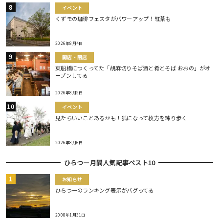
イベント
くずモの珈琲フェスタがパワーアップ！紅茶も
2026年8月4日
開店・閉店
東船橋につくってた「胡麻切りそば酒と肴とそば おおの」がオ
ープンしてる
2026年8月5日
イベント
見たらいいことあるかも！狐になって枚方を練り歩く
2026年8月6日
ひらつー月間人気記事ベスト10
お知らせ
ひらつーのランキング表示がバグってる
2008年1月31日