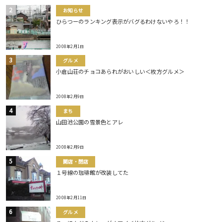
お知らせ
ひらつーのランキング表示がバグるわけないやろ！！
2008年2月1日
グルメ
小倉山荘のチョコあられがおいしい＜枚方グルメ＞
2008年2月9日
まち
山田池公園の雪景色とアレ
2008年2月9日
開店・閉店
１号線の珈琲館が改装してた
2008年2月11日
グルメ