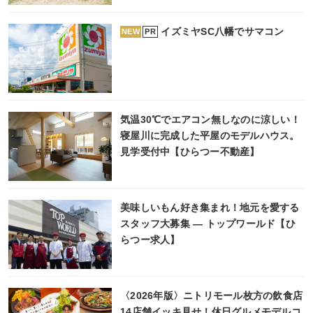
イズミヤSC八幡でサマコン
PR
NEW
気温30℃でエアコン無しなのに涼しい！
寝屋川に完成した平屋のモデルハウス。
見学受付中【ひらつー不動産】
美味しいもん好き集まれ！地元を愛する
スタッフ大募集 ― トップワールド【ひ
らつー求人】
〈2026年版〉ニトリモール枚方の飲食店
14店舗イッキ見せ！休日グルメモデルコ