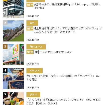
枚方モールの「果汁工房 果琳」と「Triumph」が8月31
NEW
日で閉店
2026年8月8日
まち
打上川治水緑地につくってた水遊びエリア「ポッツァ」は
NEW
こんなん！ウォータースライダーも
2026年8月8日
PRニュース
イズミヤSC八幡でサマコン
NEW
PR
2026年8月8日
イベント
今日8月8日も開催！枚方モールで開催中の「バルナイト」はこ
んな感じ
2026年8月8日
グルメ
「さくら亭」の『和風おろしハンバーグランチ』（枚方市香里
ケ丘）【ひらつーグルメ】