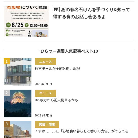
あの有名石けんを手づくり&知って
PR
得する食のお話し会あるよ
ひらつー週間人気記事ベスト10
ニュース
枚方モールが全館休館。8/26
2026年8月3日
ニュース
8/5枚方から花火見えるかも
2026年8月2日
開店・閉店
くずはモールに「心地良い暮らしと香りの売場」ができてる