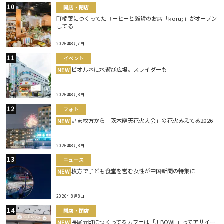
開店・閉店
町楠葉につくってたコーヒーと雑貨のお店「koru;」がオープン
してる
2026年8月7日
イベント
ビオルネに水遊び広場。スライダーも
NEW
2026年8月8日
フォト
いま枚方から「茨木辯天花火大会」の花火みえてる2026
NEW
2026年8月8日
ニュース
枚方で子ども食堂を営む女性が中国新聞の特集に
NEW
2026年8月8日
開店・閉店
長尾元町につくってるカフェは「J BOWL」ってアサイー
NEW