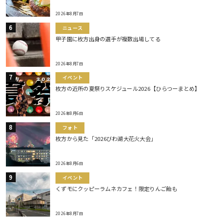
2026年8月7日
ニュース
甲子園に枚方出身の選手が複数出場してる
2026年8月7日
イベント
枚方の近所の夏祭りスケジュール2026【ひらつーまとめ】
2026年8月6日
フォト
枚方から見た「2026びわ湖大花火大会」
2026年8月6日
イベント
くずモにクッピーラムネカフェ！限定りんご飴も
2026年8月7日