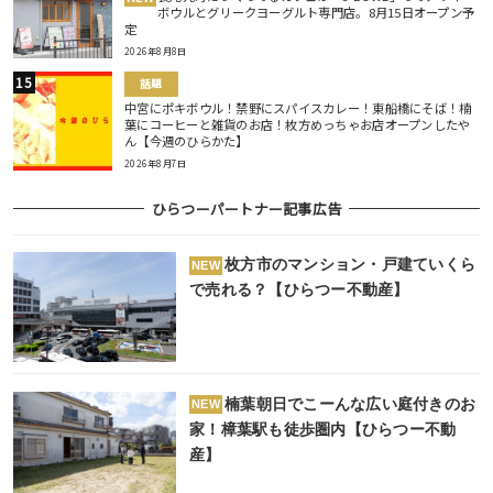
ボウルとグリークヨーグルト専門店。8月15日オープン予
定
2026年8月8日
話題
中宮にポキボウル！禁野にスパイスカレー！東船橋にそば！楠
葉にコーヒーと雑貨のお店！枚方めっちゃお店オープンしたや
ん【今週のひらかた】
2026年8月7日
ひらつーパートナー記事広告
枚方市のマンション・戸建ていくら
NEW
で売れる？【ひらつー不動産】
楠葉朝日でこーんな広い庭付きのお
NEW
家！樟葉駅も徒歩圏内【ひらつー不動
産】