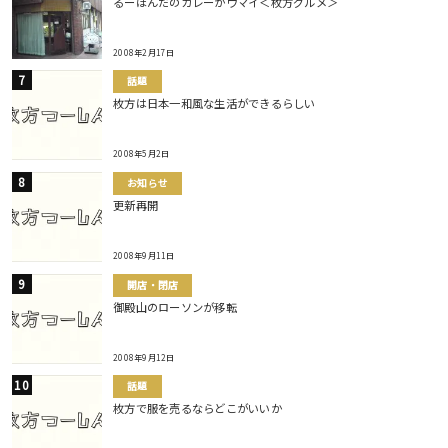
るーほんだのカレーがウマイ＜枚方グルメ＞
2008年2月17日
話題
枚方は日本一和風な生活ができるらしい
2008年5月2日
お知らせ
更新再開
2008年9月11日
開店・閉店
御殿山のローソンが移転
2008年9月12日
話題
枚方で服を売るならどこがいいか