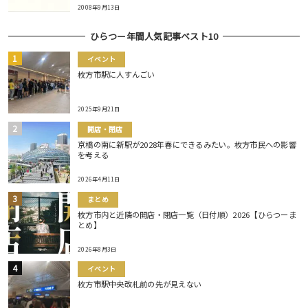
2008年9月13日
ひらつー年間人気記事ベスト10
イベント
枚方市駅に人すんごい
2025年9月21日
開店・閉店
京橋の南に新駅が2028年春にできるみたい。枚方市民への影響
を考える
2026年4月11日
まとめ
枚方市内と近隣の開店・閉店一覧（日付順）2026【ひらつーま
とめ】
2026年8月3日
イベント
枚方市駅中央改札前の先が見えない