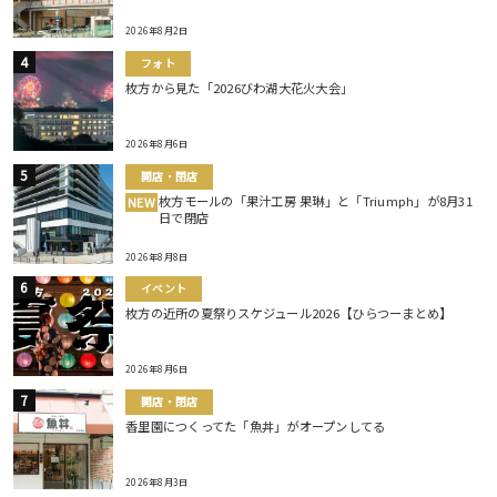
2026年8月2日
フォト
枚方から見た「2026びわ湖大花火大会」
2026年8月6日
開店・閉店
枚方モールの「果汁工房 果琳」と「Triumph」が8月31
NEW
日で閉店
2026年8月8日
イベント
枚方の近所の夏祭りスケジュール2026【ひらつーまとめ】
2026年8月6日
開店・閉店
香里園につくってた「魚丼」がオープンしてる
2026年8月3日