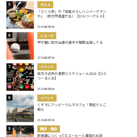
グルメ
「さくら亭」の『和風おろしハンバーグラン
チ』（枚方市香里ケ丘）【ひらつーグルメ】
2026年8月7日
ニュース
甲子園に枚方出身の選手が複数出場してる
2026年8月7日
イベント
枚方の近所の夏祭りスケジュール2026【ひら
つーまとめ】
2026年8月6日
イベント
くずモにクッピーラムネカフェ！限定りんご
飴も
2026年8月7日
開店・閉店
町楠葉につくってたコーヒーと雑貨のお店