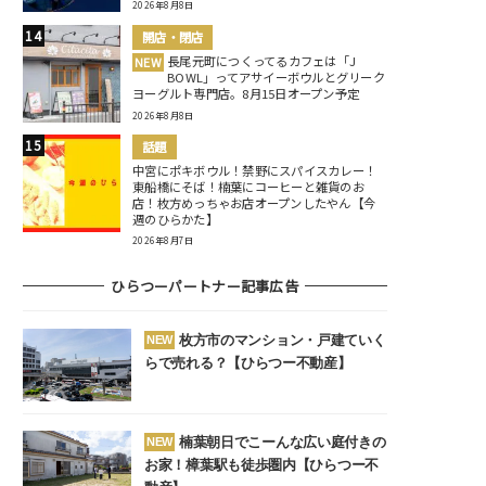
2026年8月8日
開店・閉店
長尾元町につくってるカフェは「J
NEW
BOWL」ってアサイーボウルとグリーク
ヨーグルト専門店。8月15日オープン予定
2026年8月8日
話題
中宮にポキボウル！禁野にスパイスカレー！
東船橋にそば！楠葉にコーヒーと雑貨のお
店！枚方めっちゃお店オープンしたやん【今
週のひらかた】
2026年8月7日
ひらつーパートナー記事広告
枚方市のマンション・戸建ていく
NEW
らで売れる？【ひらつー不動産】
楠葉朝日でこーんな広い庭付きの
NEW
お家！樟葉駅も徒歩圏内【ひらつー不