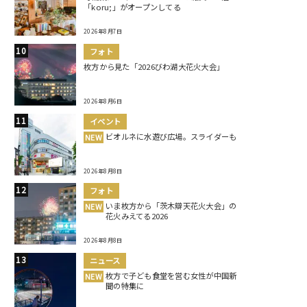
「koru;」がオープンしてる
2026年8月7日
フォト
枚方から見た「2026びわ湖大花火大会」
2026年8月6日
イベント
ビオルネに水遊び広場。スライダーも
NEW
2026年8月8日
フォト
いま枚方から「茨木辯天花火大会」の
NEW
花火みえてる2026
2026年8月8日
ニュース
枚方で子ども食堂を営む女性が中国新
NEW
聞の特集に