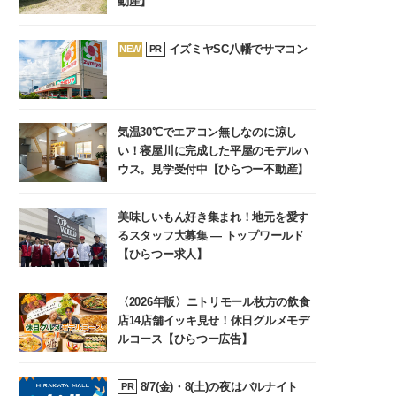
動産】
イズミヤSC八幡でサマコン
NEW
PR
気温30℃でエアコン無しなのに涼し
い！寝屋川に完成した平屋のモデルハ
ウス。見学受付中【ひらつー不動産】
美味しいもん好き集まれ！地元を愛す
るスタッフ大募集 ― トップワールド
【ひらつー求人】
〈2026年版〉ニトリモール枚方の飲食
店14店舗イッキ見せ！休日グルメモデ
ルコース【ひらつー広告】
8/7(金)・8(土)の夜はバルナイト
PR