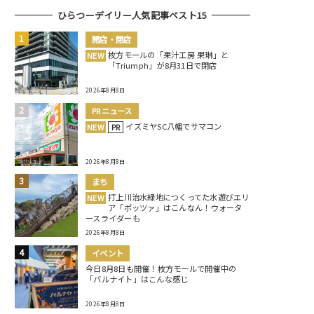
ひらつーデイリー人気記事ベスト15
開店・閉店
枚方モールの「果汁工房 果琳」と
NEW
「Triumph」が8月31日で閉店
2026年8月8日
PRニュース
イズミヤSC八幡でサマコン
NEW
PR
2026年8月8日
まち
打上川治水緑地につくってた水遊びエリ
NEW
ア「ポッツァ」はこんなん！ウォータ
ースライダーも
2026年8月8日
イベント
今日8月8日も開催！枚方モールで開催中の
「バルナイト」はこんな感じ
2026年8月8日