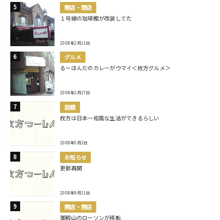
開店・閉店
１号線の珈琲館が改装してた
2008年2月11日
グルメ
るーほんだのカレーがウマイ＜枚方グルメ＞
2008年2月17日
話題
枚方は日本一和風な生活ができるらしい
2008年5月2日
お知らせ
更新再開
2008年9月11日
開店・閉店
御殿山のローソンが移転