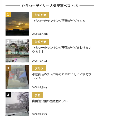
ひらつーデイリー人気記事ベスト15
お知らせ
ひらつーのランキング表示がバグってる
2008年1月31日
お知らせ
ひらつーのランキング表示がバグるわけない
やろ！！
2008年2月1日
グルメ
小倉山荘のチョコあられがおいしい＜枚方グ
ルメ＞
2008年2月9日
まち
山田池公園の雪景色とアレ
2008年2月9日