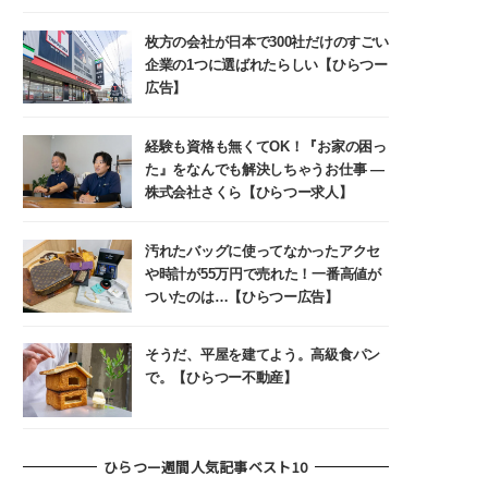
枚方の会社が日本で300社だけのすごい
企業の1つに選ばれたらしい【ひらつー
広告】
経験も資格も無くてOK！『お家の困っ
た』をなんでも解決しちゃうお仕事 ―
株式会社さくら【ひらつー求人】
汚れたバッグに使ってなかったアクセ
や時計が55万円で売れた！一番高値が
ついたのは…【ひらつー広告】
そうだ、平屋を建てよう。高級食パン
で。【ひらつー不動産】
ひらつー週間人気記事ベスト10