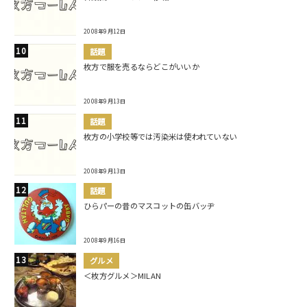
2008年9月12日
話題
枚方で服を売るならどこがいいか
2008年9月13日
話題
枚方の小学校等では汚染米は使われていない
2008年9月13日
話題
ひらパーの昔のマスコットの缶バッヂ
2008年9月16日
グルメ
＜枚方グルメ＞MILAN