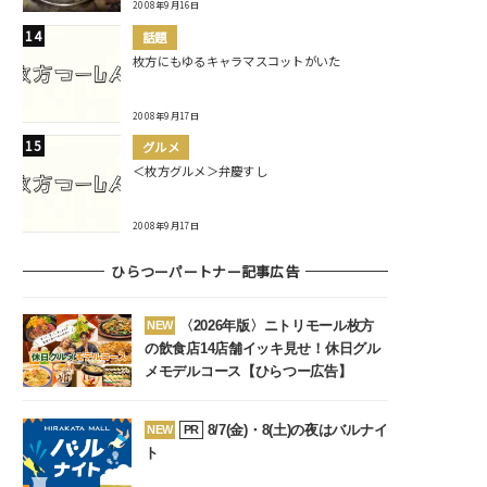
2008年9月16日
話題
枚方にもゆるキャラマスコットがいた
2008年9月17日
グルメ
＜枚方グルメ＞弁慶すし
2008年9月17日
ひらつーパートナー記事広告
〈2026年版〉ニトリモール枚方
NEW
の飲食店14店舗イッキ見せ！休日グル
メモデルコース【ひらつー広告】
8/7(金)・8(土)の夜はバルナイ
NEW
PR
ト