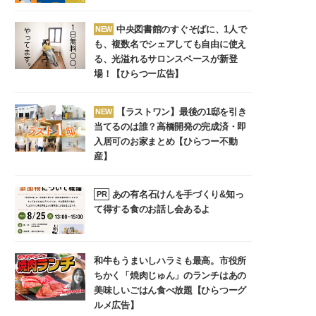
中央図書館のすぐそばに、1人で
NEW
も、複数名でシェアしても自由に使え
る、光溢れるサロンスペースが新登
場！【ひらつー広告】
【ラストワン】最後の1邸を引き
NEW
当てるのは誰？高橋開発の完成済・即
入居可のお家まとめ【ひらつー不動
産】
あの有名石けんを手づくり&知っ
PR
て得する食のお話し会あるよ
和牛もうまいしハラミも最高。市役所
ちかく「焼肉じゅん」のランチはあの
美味しいごはん食べ放題【ひらつーグ
ルメ広告】