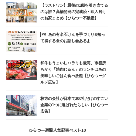
【ラストワン】最後の1邸を引き当てる
のは誰？高橋開発の完成済・即入居可
のお家まとめ【ひらつー不動産】
あの有名石けんを手づくり&知っ
PR
て得する食のお話し会あるよ
和牛もうまいしハラミも最高。市役所
ちかく「焼肉じゅん」のランチはあの
美味しいごはん食べ放題【ひらつーグ
ルメ広告】
枚方の会社が日本で300社だけのすごい
企業の1つに選ばれたらしい【ひらつー
広告】
ひらつー週間人気記事ベスト10