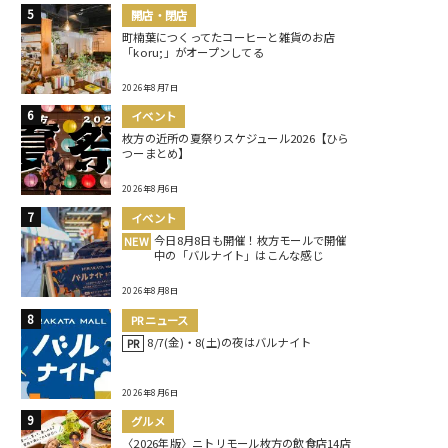
開店・閉店
町楠葉につくってたコーヒーと雑貨のお店
「koru;」がオープンしてる
2026年8月7日
イベント
枚方の近所の夏祭りスケジュール2026【ひら
つーまとめ】
2026年8月6日
イベント
今日8月8日も開催！枚方モールで開催
NEW
中の「バルナイト」はこんな感じ
2026年8月8日
PRニュース
8/7(金)・8(土)の夜はバルナイト
PR
2026年8月6日
グルメ
〈2026年版〉ニトリモール枚方の飲食店14店