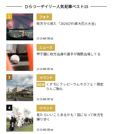
ひらつーデイリー人気記事ベスト15
フォト
枚方から見た「2026びわ湖大花火大会」
2026年8月6日
ニュース
甲子園に枚方出身の選手が複数出場してる
2026年8月7日
イベント
くずモにクッピーラムネカフェ！限定
NEW
りんご飴も
2026年8月7日
イベント
見たらいいことあるかも！狐になって枚方を
練り歩く
2026年8月6日