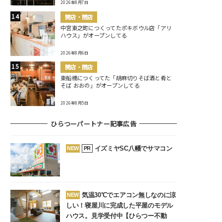
2026年8月7日
開店・閉店
中宮東之町につくってたポキボウル店「アリ
ハウス」がオープンしてる
2026年8月6日
開店・閉店
東船橋につくってた「胡麻切りそば酒と肴と
そば おおの」がオープンしてる
2026年8月5日
ひらつーパートナー記事広告
イズミヤSC八幡でサマコン
NEW
PR
気温30℃でエアコン無しなのに涼
NEW
しい！寝屋川に完成した平屋のモデル
ハウス。見学受付中【ひらつー不動