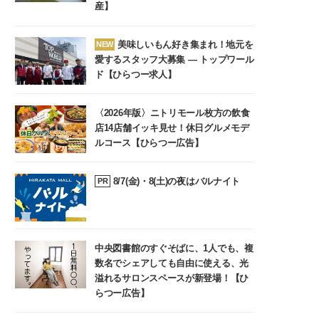
産】
美味しいもん好き集まれ！地元を
NEW
愛するスタッフ大募集 ― トップワール
ド【ひらつー求人】
〈2026年版〉ニトリモール枚方の飲食
店14店舗イッキ見せ！休日グルメモデ
ルコース【ひらつー広告】
8/7(金)・8(土)の夜はバルナイト
PR
中央図書館のすぐそばに、1人でも、複
数名でシェアしても自由に使える、光
溢れるサロンスペースが新登場！【ひ
らつー広告】