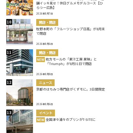
舗イッキ見せ！休日グルメモデルコース【ひ
らつー広告】
2026年8月7日
開店・閉店
牧野本町の「フルーツショップ日高」が8月末
で閉店
2026年8月6日
開店・閉店
枚方モールの「果汁工房 果琳」と
NEW
「Triumph」が8月31日で閉店
2026年8月8日
ニュース
京都のはちみつ専門店がくずモに。3日間限定
2026年8月6日
イベント
全国津々浦々のプリンがT-SITEに
NEW